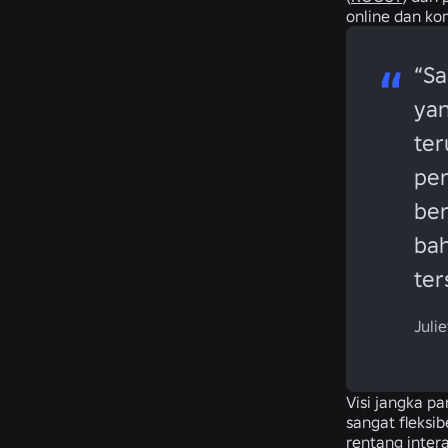
online dan ko
“Sa
yan
ter
per
ber
bah
ter
Juli
Visi jangka p
sangat fleksi
rentang inter