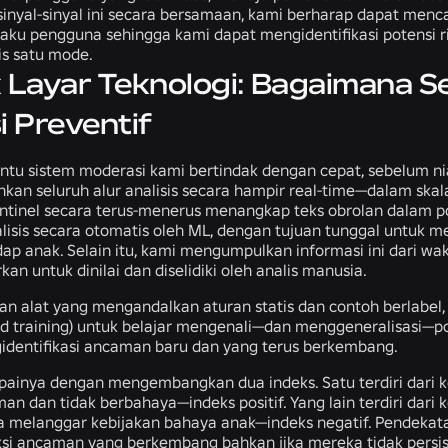
sinyal-sinyal ini secara bersamaan, kami berharap dapat men
laku pengguna sehingga kami dapat mengidentifikasi potensi 
is satu mode.
ik Layar Teknologi: Bagaimana 
i Preventif
u sistem moderasi kami bertindak dengan cepat, sebelum nia
nkan seluruh alur analisis secara hampir real-time—dalam skala
Sentinel secara terus-menerus menangkap teks obrolan dalam p
alisis secara otomatis oleh ML, dengan tujuan tunggal untuk me
ap anak. Selain itu, kami mengumpulkan informasi ini dari wak
n untuk dinilai dan diselidiki oleh analis manusia.
n alat yang mengandalkan aturan statis dan contoh berlabe
sed training) untuk belajar mengenali—dan menggeneralisasi—po
identifikasi ancaman baru dan yang terus berkembang.
painya dengan mengembangkan dua indeks. Satu terdiri dari 
an dan tidak berbahaya—indeks positif. Yang lain terdiri dar
melanggar kebijakan bahaya anak—indeks negatif. Pendekata
i ancaman yang berkembang bahkan jika mereka tidak persis