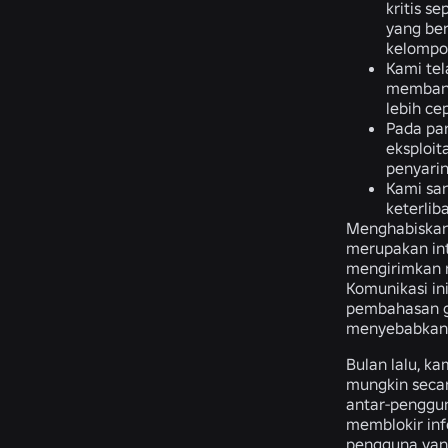
kritis s
yang ber
kelompo
Kami tel
membantu
lebih ce
Pada par
eksploit
penyari
Kami sa
keterli
Menghabiskan
merupakan inti
mengirimkan r
Komunikasi in
pembahasan g
menyebabkan 
Bulan lalu, 
mungkin secar
antar-penggun
memblokir inf
pengguna yang