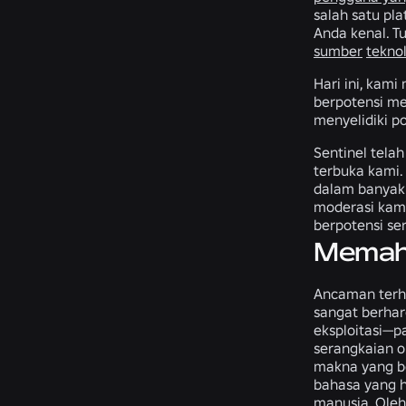
salah satu pl
Anda kenal. 
sumber
tekno
Hari ini, kam
berpotensi me
menyelidiki p
Sentinel tela
terbuka kami.
dalam banyak 
moderasi kami
berpotensi ser
Memah
Ancaman terha
sangat berhar
eksploitasi—pa
serangkaian o
makna yang be
bahasa yang h
manusia. Oleh