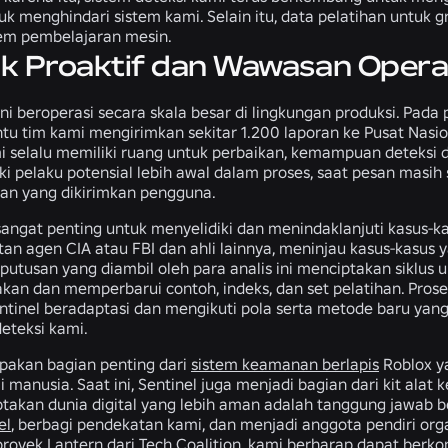
uk menghindari sistem kami. Selain itu, data pelatihan untuk
tem pembelajaran mesin.
 Proaktif dan Wawasan Opera
 ini beroperasi secara skala besar di lingkungan produksi. P
u tim kami mengirimkan sekitar 1.200 laporan ke Pusat Nasion
 selalu memiliki ruang untuk perbaikan, kemampuan deteksi d
ki pelaku potensial lebih awal dalam proses, saat pesan masi
an yang dikirimkan pengguna.
angat penting untuk menyelidiki dan menindaklanjuti kasus-kasu
an agen CIA atau FBI dan ahli lainnya, meninjau kasus-kasus y
putusan yang diambil oleh para analis ini menciptakan siklu
n dan memperbarui contoh, indeks, dan set pelatihan. Proses
inel beradaptasi dan mengikuti pola serta metode baru yang
eteksi kami.
pakan bagian penting dari
sistem keamanan berlapis
Roblox ya
li manusia. Saat ini, Sentinel juga menjadi bagian dari kit al
takan dunia digital yang lebih aman adalah tanggung jawab
el
, berbagi pendekatan kami, dan menjadi anggota pendiri orga
 proyek
Lantern
dari
Tech Coalition
, kami berharap dapat berk