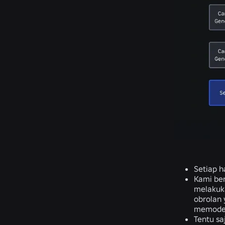
Setiap h
Kami be
melakuk
obrolan 
memoder
Tentu sa