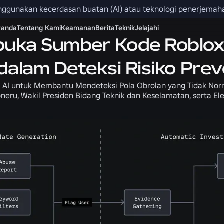
menggunakan kecerdasan buatan (AI) atau teknologi penerjemah
Berita
Keamanan + Kesopanan
randa
Tentang Kami
Keamanan
Berita
Teknik
Jelajahi
ka Sumber Kode Roblox 
dalam Deteksi Risiko Prev
AI untuk Membantu Mendeteksi Pola Obrolan yang Tidak Norm
neru, Wakil Presiden Bidang Teknik dan Keselamatan, serta El