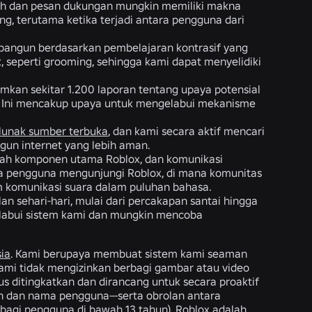
amah dan pesan dukungan mungkin memiliki makna
ng, terutama ketika terjadi antara pengguna dari
ibangun berdasarkan pembelajaran kontrasif yang
 seperti grooming, sehingga kami dapat menyelidiki
kan sekitar 1.200 laporan tentang upaya potensial
en. Ini mencakup upaya untuk mengelabui mekanisme
 lunak sumber terbuka
, dan kami secara aktif mencari
un internet yang lebih aman.
lah komponen utama Roblox, dan komunikasi
1 juta pengguna mengunjungi Roblox, di mana komunitas
am komunikasi suara dalam puluhan bahasa.
n sehari-hari, mulai dari percakapan santai hingga
labui sistem kami dan mungkin mencoba
ia
. Kami berupaya membuat sistem kami seaman
ami tidak mengizinkan berbagi gambar atau video
us ditingkatkan dan dirancang untuk secara proaktif
pon dan nama pengguna—serta obrolan antara
an bagi pengguna di bawah 13 tahun). Roblox adalah