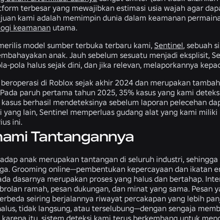
atform terbesar yang mewajibkan estimasi usia wajah agar dap
Tujuan kami adalah memimpin dunia dalam keamanan permaina
logi keamanan
utama.
i merilis model sumber terbuka terbaru kami,
Sentinel
, sebuah 
mbahayakan anak. Jauh sebelum sesuatu menjadi eksplisit, 
ola-pola halus sejak dini, dan jika relevan, melaporkannya ke
h beroperasi di Roblox sejak akhir 2024 dan merupakan tamb
 Pada paruh pertama tahun 2025, 35% kasus yang kami deteksi 
kasus berhasil mendeteksinya sebelum laporan pelecehan dap
 yang lain, Sentinel memperluas gudang alat yang kami mili
ius ini.
ami Tantangannya
dap anak merupakan tantangan di seluruh industri, sehingga 
ga. Grooming online—pembentukan kepercayaan dan ikatan emo
da dasarnya merupakan proses yang halus dan bertahap. Interak
brolan ramah, pesan dukungan, dan minat yang sama. Pesan y
rbeda seiring berjalannya riwayat percakapan yang lebih pan
alus, tidak langsung, atau terselubung—dengan sengaja membua
 karena itu, sistem deteksi kami terus berkembang untuk men