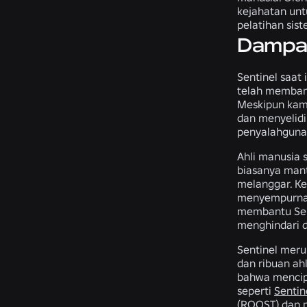
kejahatan unt
pelatihan sis
Dampak
Sentinel saat
telah membant
Meskipun kami
dan menyelidi
penyalahguna
Ahli manusia s
biasanya mant
melanggar. Ke
menyempurnaka
membantu Sent
menghindari d
Sentinel meru
dan ribuan ah
bahwa mencip
seperti
Sentin
(
ROOST
) dan