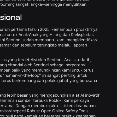
 grooming sangat langka—sehingga menyulitkan
sional
ada paruh pertama tahun 2025, kemampuan proaktifnya
al untuk Anak-Anak yang Hilang dan Dieksploitasi.
ini Sentinel sudah membantu kami mengidentifikasi
h samar dan sebelum terungkap melalui laporan
s yang terdeteksi oleh Sentinel. Analis terlatih,
ang ditandai oleh Sentinel sebagai berpotensi
s umpan balik yang memungkinkan kami untuk terus
 "human-in-the-loop" ini sangat penting untuk
 terus berkembang dari pelaku jahat yang berusaha
ng lebih besar, yang menggabungkan alat AI inovatif
at keamanan sumber terbuka Roblox. Kami percaya
 bersama. Dengan membuka akses sistem keamanan
nisasi seperti Robust Open Online Safety Tools
ontribusi pada kemajuan bersama praktik keamanan