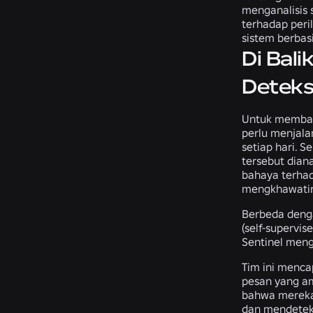
menganalisis 
terhadap peri
sistem berbas
Di Bal
Deteks
Untuk membant
perlu menjala
setiap hari. 
tersebut dian
bahaya terhad
mengkhawatirka
Berbeda denga
(self-supervi
Sentinel meng
Tim ini menca
pesan yang am
bahwa mereka 
dan mendeteks