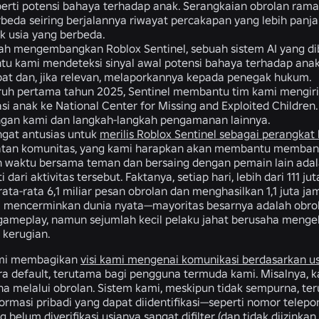
eperti potensi bahaya terhadap anak. Serangkaian obrolan r
beda seiring berjalannya riwayat percakapan yang lebih panja
k usia yang berbeda.
ah mengembangkan Roblox Sentinel, sebuah sistem AI yang d
 kami mendeteksi sinyal awal potensi bahaya terhadap anak,
pat dan, jika relevan, melaporkannya kepada penegak hukum.
uh pertama tahun 2025, Sentinel membantu tim kami mengirim
asi anak ke National Center for Missing and Exploited Childr
ngan kami dan langkah-langkah pengamanan lainnya.
ngat antusias untuk
merilis Roblox Sentinel sebagai perangkat
batan komunitas, yang kami harapkan akan membantu membang
 waktu bersama teman dan bersaing dengan pemain lain ada
 dari aktivitas tersebut. Faktanya, setiap hari, lebih dari 11
ata-rata 6,1 miliar pesan obrolan dan menghasilkan 1,1 juta j
i mencerminkan dunia nyata—mayoritas besarnya adalah obrola
ameplay, namun sejumlah kecil pelaku jahat berusaha menge
kerugian.
kami membagikan
visi kami mengenai komunikasi berdasarkan us
a default, terutama bagi pengguna termuda kami. Misalnya, k
a melalui obrolan. Sistem kami, meskipun tidak sempurna, ter
ormasi pribadi yang dapat diidentifikasi—seperti nomor tele
 belum diverifikasi usianya
sangat difilter (dan tidak diizink