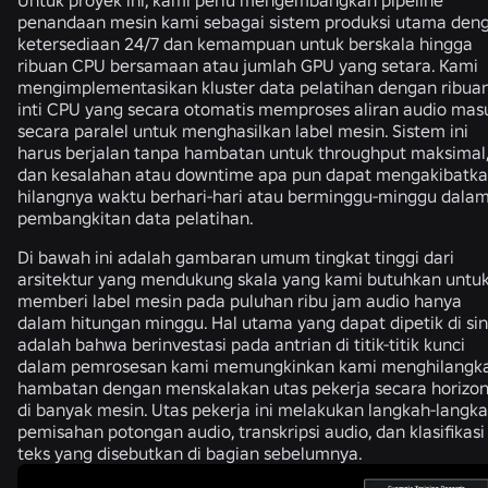
Untuk proyek ini, kami perlu mengembangkan pipeline
penandaan mesin kami sebagai sistem produksi utama den
ketersediaan 24/7 dan kemampuan untuk berskala hingga
ribuan CPU bersamaan atau jumlah GPU yang setara. Kami
mengimplementasikan kluster data pelatihan dengan ribua
inti CPU yang secara otomatis memproses aliran audio mas
secara paralel untuk menghasilkan label mesin. Sistem ini
harus berjalan tanpa hambatan untuk throughput maksimal
dan kesalahan atau downtime apa pun dapat mengakibatk
hilangnya waktu berhari-hari atau berminggu-minggu dala
pembangkitan data pelatihan.
Di bawah ini adalah gambaran umum tingkat tinggi dari
arsitektur yang mendukung skala yang kami butuhkan untu
memberi label mesin pada puluhan ribu jam audio hanya
dalam hitungan minggu. Hal utama yang dapat dipetik di sin
adalah bahwa berinvestasi pada antrian di titik-titik kunci
dalam pemrosesan kami memungkinkan kami menghilangk
hambatan dengan menskalakan utas pekerja secara horizon
di banyak mesin. Utas pekerja ini melakukan langkah-langk
pemisahan potongan audio, transkripsi audio, dan klasifikasi
teks yang disebutkan di bagian sebelumnya.