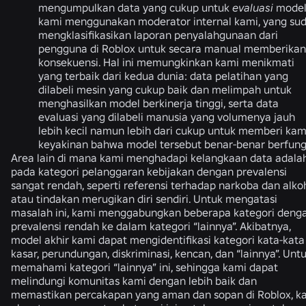
mengumpulkan data yang cukup untuk
evaluasi
mode
kami menggunakan moderator internal kami, yang su
mengklasifikasikan laporan penyalahgunaan dari
pengguna di Roblox untuk secara manual memberikan
konsekuensi. Hal ini memungkinkan kami menikmati
yang terbaik dari kedua dunia: data pelatihan yang
dilabeli mesin yang cukup baik dan melimpah untuk
menghasilkan model berkinerja tinggi, serta data
evaluasi yang dilabeli manusia yang volumenya jauh
lebih kecil namun lebih dari cukup untuk memberi kam
keyakinan bahwa model tersebut benar-benar berfung
Area lain di mana kami menghadapi kelangkaan data adala
pada kategori pelanggaran kebijakan dengan prevalensi
sangat rendah, seperti referensi terhadap narkoba dan alko
atau tindakan merugikan diri sendiri. Untuk mengatasi
masalah ini, kami menggabungkan beberapa kategori deng
prevalensi rendah ke dalam kategori “lainnya”. Akibatnya,
model akhir kami dapat mengidentifikasi kategori kata-kata
kasar, perundungan, diskriminasi, kencan, dan “lainnya”. Unt
memahami kategori “lainnya” ini, sehingga kami dapat
melindungi komunitas kami dengan lebih baik dan
memastikan percakapan yang aman dan sopan di Roblox, k