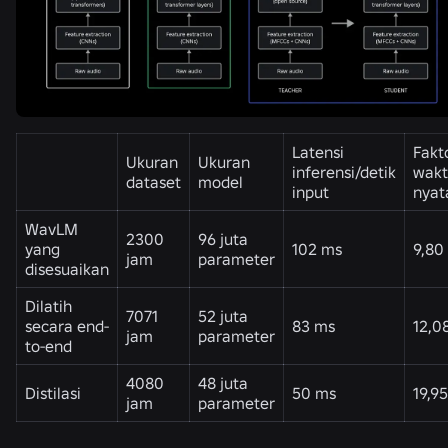
Latensi
Fakt
Ukuran
Ukuran
inferensi/detik
wak
dataset
model
input
nya
WavLM
2300
96 juta
yang
102 ms
9,80
jam
parameter
disesuaikan
Dilatih
7071
52 juta
secara end-
83 ms
12,0
jam
parameter
to-end
4080
48 juta
Distilasi
50 ms
19,95
jam
parameter