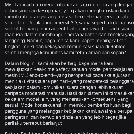
Misi kami adalah menghubungkan satu miliar orang dengan
optimisme dan kesopanan, yang akan mengharuskan kami
membantu orang-orang merasa benar-benar bersatu satu
sama lain. Untuk dunia imersif 3D, sama seperti di dunia fisik
sedikit hal yang lebih autentik atau berdaya daripada suara
manusia dalam membangun persahabatan dan koneksi yan
langgeng. Namun, bagaimana kami dapat meningkatkan
tingkat imersi dan kekayaan komunikasi suara di Roblox
sambil menjaga komunitas kami tetap aman dan sopan?
Dalam blog ini, kami akan berbagi bagaimana kami
mewujudkan Real-time Safety, sebuah model pembelajaran
mesin (ML) end-to-end—yang beroperasi pada skala jutaan
menit aktivitas suara per hari—yang mendeteksi pelanggar
kebijakan dalam komunikasi suara dengan lebih akurat
daripada moderasi manusia. Hasil dari sistem ini dimasukka
ke dalam model lain, yang menentukan konsekuensi yang
sesuai. Model konsekuensi ini memicu pemberitahuan bagi
pengguna yang melanggar kebijakan kami, awalnya berupa
peringatan, dan kemudian tindakan yang lebih tegas jika
perilaku tersebut berlanjut.
Sistem Real-time Safety end-to-end ini merupakan tujuan