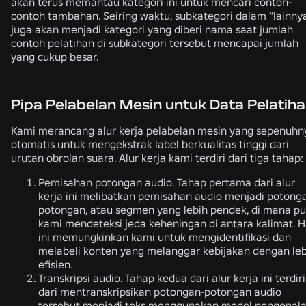
akan terus memantau kategori ini untuk mencari contoh-
contoh tambahan. Seiring waktu, subkategori dalam “lainny
juga akan menjadi kategori yang diberi nama saat jumlah
contoh pelatihan di subkategori tersebut mencapai jumlah
yang cukup besar.
Pipa Pelabelan Mesin untuk Data Pelatih
Kami merancang alur kerja pelabelan mesin yang sepenuhn
otomatis untuk mengekstrak label berkualitas tinggi dari
urutan obrolan suara. Alur kerja kami terdiri dari tiga tahap:
Pemisahan potongan audio.
Tahap pertama dari alur
kerja ini melibatkan pemisahan audio menjadi potong
potongan, atau segmen yang lebih pendek, di mana p
kami mendeteksi jeda keheningan di antara kalimat. H
ini memungkinkan kami untuk mengidentifikasi dan
melabeli konten yang melanggar kebijakan dengan leb
efisien.
Transkripsi audio.
Tahap kedua dari alur kerja ini terdiri
dari mentranskripsikan potongan-potongan audio
tersebut menjadi teks menggunakan model pengenal