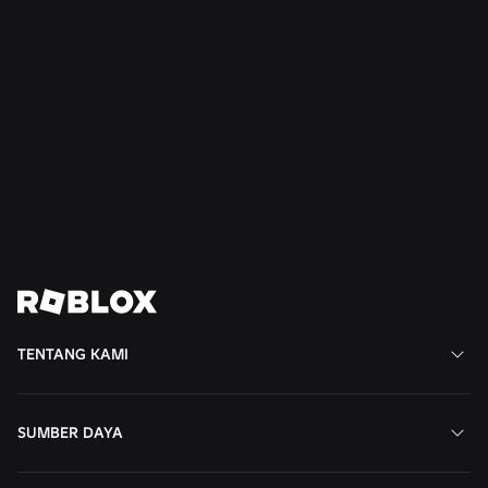
KEAMANAN + KESOPANAN
21 Jul 2026
Roblox Memperluas Dewan Remaja untuk
Kesopanan dan Kesejahteraan ke Amerika
Selatan
Baca Selengkapnya
Tampilkan Semua Berita
TENTANG KAMI
SUMBER DAYA