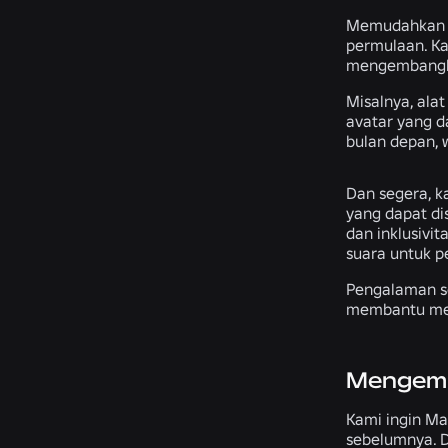
Memudahkan s
permulaan. Ka
mengembangka
Misalnya, ala
avatar yang d
bulan depan, 
Dan segera, 
yang dapat dis
dan inklusivi
suara untuk p
Pengalaman se
membantu men
Mengemb
Kami ingin Ma
sebelumnya. D