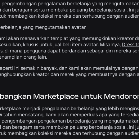
a pengembangan pengalaman berbelanja yang mengutamakan av
si dan beragam serta membuka peluang berbelanja sosial. Ini 
tuk membagikan koleksi mereka dan terhubung dengan audie
erbelanja yang mengutamakan avatar
kami akan menawarkan templat yang memungkinkan kreator 
esuaikan, khusus untuk jual beli item avatar. Misalnya,
Dress t
tas, di mana pengguna dapat berdandan sebagai diri mereka sen
enampilan orang lain.
perti ini semakin banyak, dan kami akan memulainya dengan
ghubungkan kreator dan merek yang membuatnya dengan audi
angkan Marketplace untuk Mendorong 
rketplace menjadi pengalaman berbelanja yang lebih menginspir
i tahun mendatang, kami akan memperluas apa yang tersedia 
a pengembangan pengalaman berbelanja yang mengutamakan av
si dan beragam serta membuka peluang berbelanja sosial. Ini 
tuk membagikan koleksi mereka dan terhubung dengan audie