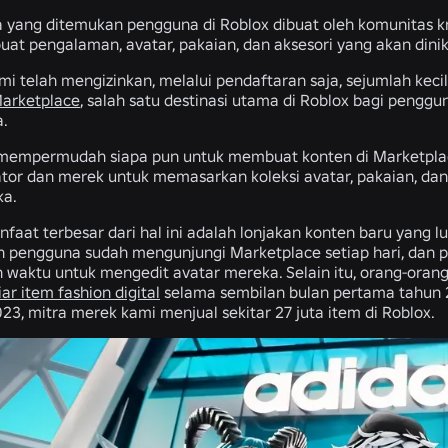
yang ditemukan pengguna di Roblox dibuat oleh komunitas k
at pengalaman, avatar, pakaian, dan aksesori yang akan din
ami telah mengizinkan, melalui pendaftaran saja, sejumlah ke
arketplace
, salah satu destinasi utama di Roblox bagi pengg
a.
i mempermudah siapa pun untuk membuat konten di Marketplace
ator dan merek untuk memasarkan koleksi avatar, pakaian, da
ka.
nfaat terbesar dari hal ini adalah lonjakan konten baru yang l
an pengguna sudah mengunjungi Marketplace setiap hari, dan 
waktu untuk mengedit avatar mereka. Selain itu, orang-oran
iar item fashion digital
selama sembilan bulan pertama tahun 20
23, mitra merek kami menjual sekitar 27 juta item di Roblox.