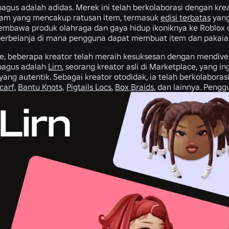
agus adalah adidas. Merek ini telah berkolaborasi dengan kre
gam yang mencakup ratusan item, termasuk
edisi terbatas
yang
embawa produk olahraga dan gaya hidup ikoniknya ke Roblox
rbelanja di mana pengguna dapat membuat item dan pakaian v
e, beberapa kreator telah meraih kesuksesan dengan mendiversi
bagus adalah
Lirn
, seorang kreator asli di Marketplace, yang 
yang autentik. Sebagai kreator otodidak, ia telah berkolabora
carf
,
Bantu Knots,
Pigtails Locs
,
Box Braids
, dan lainnya. Peng