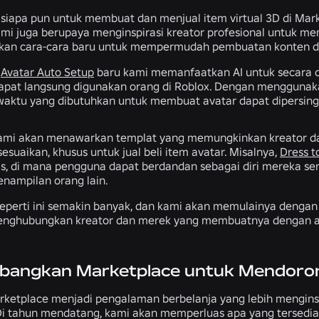
iapa pun untuk membuat dan menjual item virtual 3D di Mar
mi juga berupaya menginspirasi kreator profesional untuk me
n cara-cara baru untuk mempermudah pembuatan konten di R
t
Avatar Auto Setup
baru kami memanfaatkan AI untuk secara 
apat langsung digunakan orang di Roblox. Dengan menggunakan
waktu yang dibutuhkan untuk membuat avatar dapat dipersing
kami akan menawarkan templat yang memungkinkan kreator 
esuaikan, khusus untuk jual beli item avatar. Misalnya,
Dress t
tas, di mana pengguna dapat berdandan sebagai diri mereka sen
enampilan orang lain.
perti ini semakin banyak, dan kami akan memulainya dengan
ghubungkan kreator dan merek yang membuatnya dengan audi
angkan Marketplace untuk Mendorong 
rketplace menjadi pengalaman berbelanja yang lebih menginspir
i tahun mendatang, kami akan memperluas apa yang tersedia 