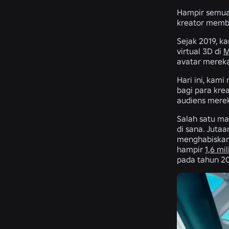
Hampir semua 
kreator membu
Sejak 2019, k
virtual 3D di
M
avatar merek
Hari ini, kam
bagi para kre
audiens mere
Salah satu ma
di sana. Juta
menghabiskan 
hampir
1,6 mil
pada tahun 20