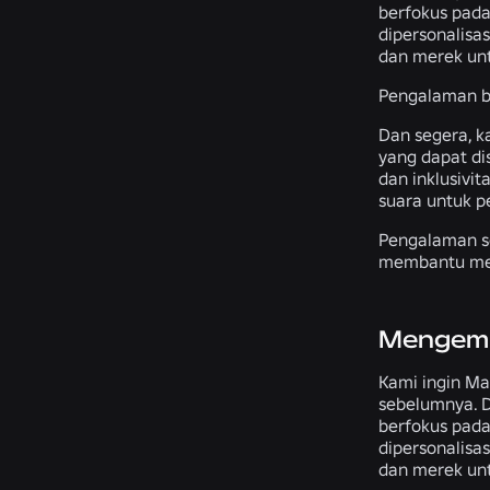
berfokus pad
dipersonalisa
dan merek un
Pengalaman b
Dan segera, 
yang dapat dis
dan inklusivi
suara untuk p
Pengalaman se
membantu men
Mengemb
Kami ingin Ma
sebelumnya. D
berfokus pad
dipersonalisa
dan merek un