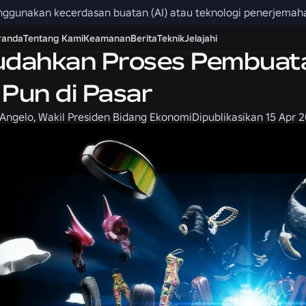
menggunakan kecerdasan buatan (AI) atau teknologi penerjemah
randa
Tentang Kami
Keamanan
Berita
Teknik
Jelajahi
ahkan Proses Pembuatan
 Pun di Pasar
’Angelo, Wakil Presiden Bidang Ekonomi
Dipublikasikan
15 Apr 