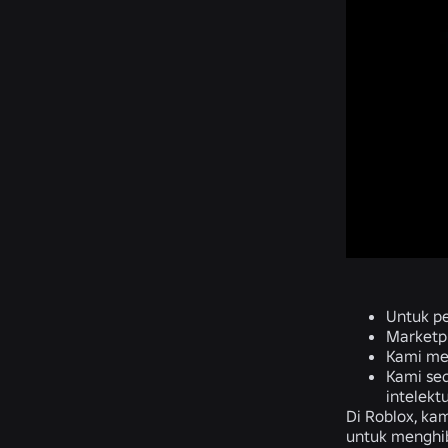
Untuk p
Marketpl
Kami mem
Kami se
intelekt
Di Roblox, ka
untuk menghib