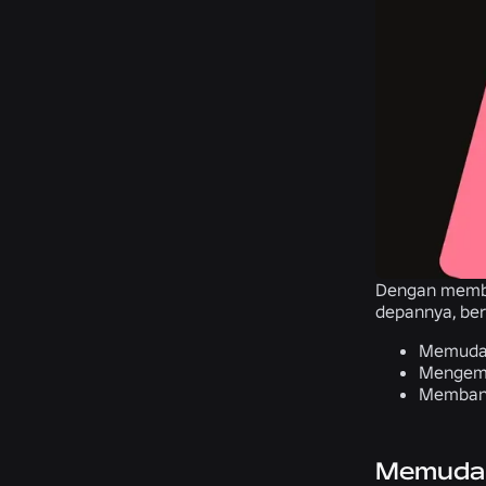
Dengan membuk
depannya, ber
Memudah
Mengemb
Membang
Memudah