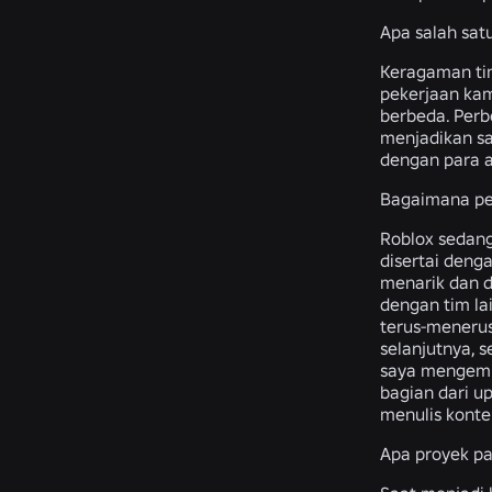
Apa salah sat
Keragaman ti
pekerjaan kam
berbeda. Per
menjadikan sa
dengan para a
Bagaimana pen
Roblox sedang
disertai den
menarik dan d
dengan tim la
terus-menerus
selanjutnya, 
saya mengemba
bagian dari u
menulis konte
Apa proyek pa