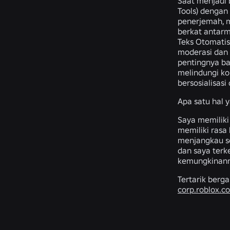
Saat menjadi 
Tools) dengan
penerjemah, 
berkat antarm
Teks Otomatis
moderasi dan 
pentingnya ba
melindungi ko
bersosialisas
Apa satu hal 
Saya memiliki
memiliki rasa
menjangkau se
dan saya ter
kemungkinann
Tertarik berga
corp.roblox.c