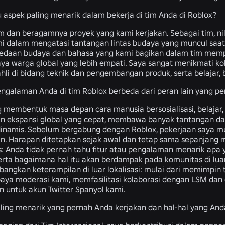
u aspek paling menarik dalam bekerja di tim Anda di Roblox?
m dan beragamnya proyek yang kami kerjakan. Sebagai tim, 
i dalam mengatasi tantangan lintas budaya yang muncul saa
bedaan budaya dan bahasa yang kami bagikan dalam tim mem
ya warga global yang lebih empati. Saya sangat menikmati ko
hli di bidang teknik dan pengembangan produk, serta belajar, b
galaman Anda di tim Roblox berbeda dari peran lain yang pe
 membentuk masa depan cara manusia bersosialisasi, belajar, b
gan ekspansi global yang cepat, membawa banyak tantangan 
inamis. Sebelum bergabung dengan Roblox, pekerjaan saya murni
in. Harapan ditetapkan sejak awal dan tetap sama sepanjang m
: Anda tidak pernah tahu fitur atau pengalaman menarik apa 
serta bagaimana hal itu akan berdampak pada komunitas di luar
ngkan keterampilan di luar lokalisasi: mulai dari memimpin 
paya moderasi kami, memfasilitasi kolaborasi dengan LSM dan 
n untuk akun Twitter Spanyol kami.
ling menarik yang pernah Anda kerjakan dan hal-hal yang Anda