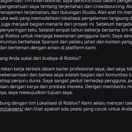
bagian dari Tim Internasional, saya berkontribusi dalam pen
 pengetahuan saya tentang terjemahan dan crowdsourcing. Ala
manajemen terjemahan, dan dukungan Studio. Alat-alat ini 
uka web yang memudahkan lokalisasi pengalaman langsung dari
 juga menjadi bagian menarik dari proyek ini. Sebelum berga
penyaringan teks. Setelah empat tahun bekerja bersama tim 
gi Roblox untuk menjaga keamanan pengguna kami. Saya senan
munitas berbahasa Spanyol dari pelaku jahat dan konten yan
i dan berteman dengan aman di platform kami.
yang Anda sukai dari budaya di Roblox?
 rekan kerja terbaik dalam karier profesional saya, dan saya t
 kebersamaan dan bahwa saya adalah bagian dari komunitas l
tiap penjuru dunia. Saya sangat peduli terhadap pengguna, 
kesan dengan karya dan prestasi mereka. Dengan membantu 
ya, saya mewujudkan tujuan saya.
bung dengan tim Lokalisasi di Roblox? Kami selalu mencari tale
om/careers/
dan lihat apakah ada posisi yang cocok untuk Anda
BERITA TERKAIT