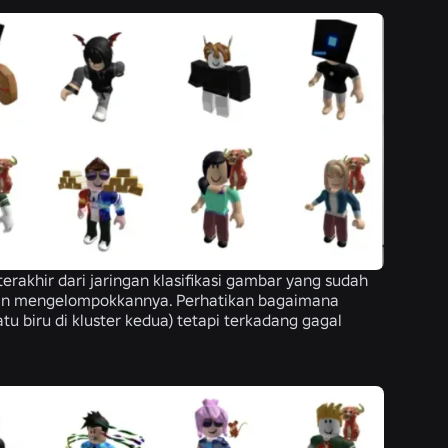
rakhir dari jaringan klasifikasi gambar yang sudah
ngan mengelompokkannya. Perhatikan bagaimana
u biru di kluster kedua) tetapi terkadang gagal