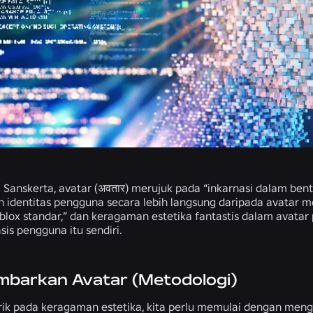
Sanskerta, avatar (अवतार) merujuk pada “inkarnasi dalam bentu
identitas pengguna secara lebih langsung daripada avatar me
lox standar,” dan keragaman estetika fantastis dalam avat
is pengguna itu sendiri.
barkan Avatar (Metodologi)
arik pada keragaman estetika, kita perlu memulai dengan mengk