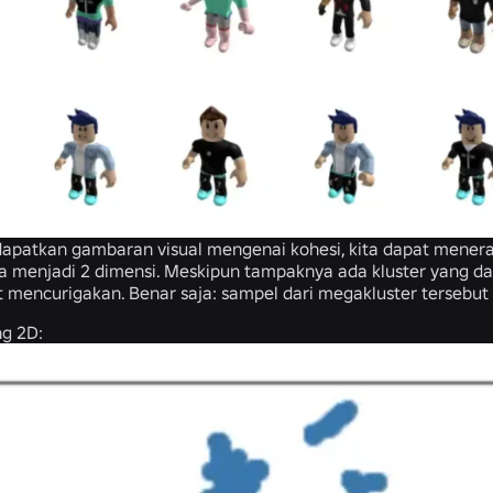
apatkan gambaran visual mengenai kohesi, kita dapat mener
 menjadi 2 dimensi. Meskipun tampaknya ada kluster yang dap
 mencurigakan. Benar saja: sampel dari megakluster tersebut s
g 2D: