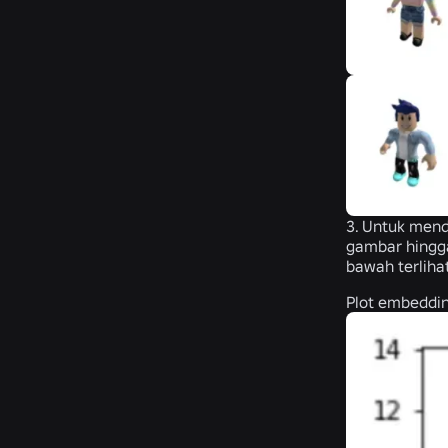
3. Untuk mend
gambar hingga
bawah terlihat
Plot embeddin