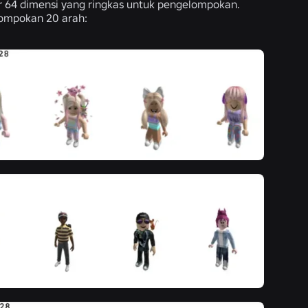
64 dimensi yang ringkas untuk pengelompokan.
lompokan 20 arah: