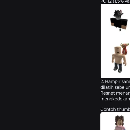
PC 12 (1,5% va
2. Hampir sam
dilatih sebel
Resnet menang
mengkodekan i
Contoh thumbna