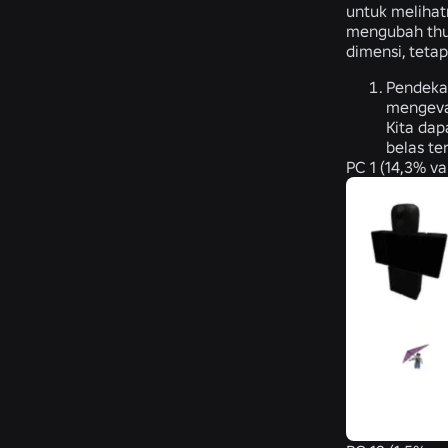
untuk melihat
mengubah thum
dimensi, teta
Pendeka
mengeval
Kita dap
belas te
PC 1 (14,3% va