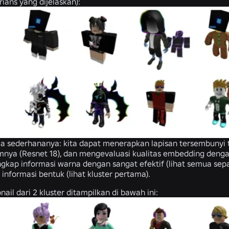
rians yang dijelaskan):
a sederhananya: kita dapat menerapkan lapisan tersembunyi te
umnya (Resnet 18), dan mengevaluasi kualitas embedding de
kap informasi warna dengan sangat efektif (lihat semua sepat
nformasi bentuk (lihat kluster pertama).
il dari 2 kluster ditampilkan di bawah ini: