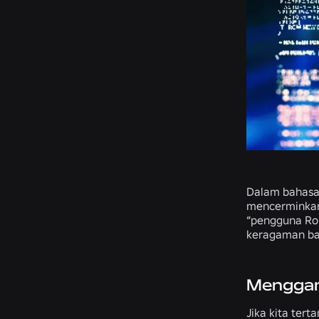
Dalam bahasa 
mencerminkan 
“pengguna Rob
keragaman bas
Menggam
Jika kita tert