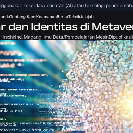
menggunakan kecerdasan buatan (AI) atau teknologi penerjemah
Karier
randa
Tentang Kami
Keamanan
Berita
Teknik
Jelajahi
r dan Identitas di Metave
irschkind, Magang Ilmu Data/Pembelajaran Mesin
Dipublikasi