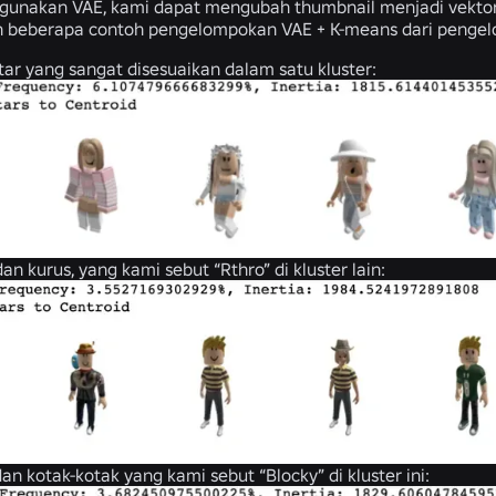
unakan VAE, kami dapat mengubah thumbnail menjadi vektor 
ah beberapa contoh pengelompokan VAE + K-means dari penge
ar yang sangat disesuaikan dalam satu kluster:
dan kurus, yang kami sebut “Rthro” di kluster lain:
an kotak-kotak yang kami sebut “Blocky” di kluster ini: