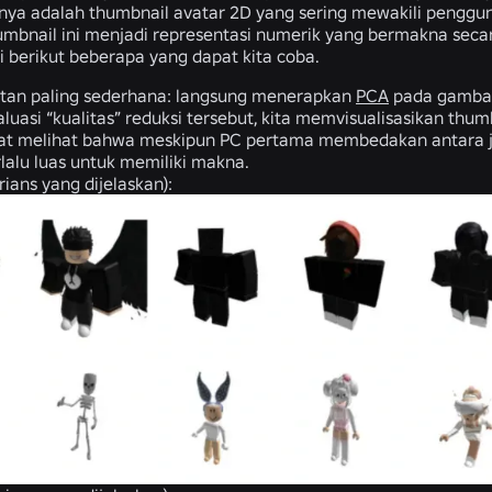
nya adalah thumbnail avatar 2D yang sering mewakili pengguna s
bnail ini menjadi representasi numerik yang bermakna seca
pi berikut beberapa yang dapat kita coba.
tan paling sederhana: langsung menerapkan
PCA
pada gambar 
uasi “kualitas” reduksi tersebut, kita memvisualisasikan thum
at melihat bahwa meskipun PC pertama membedakan antara jen
rlalu luas untuk memiliki makna.
rians yang dijelaskan):