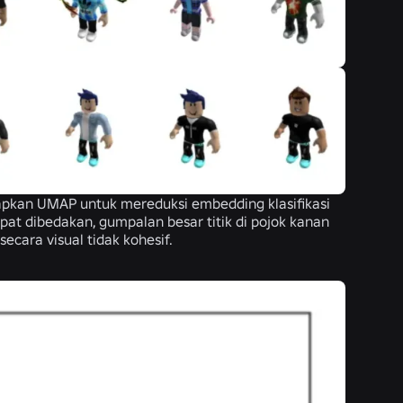
apkan UMAP untuk mereduksi embedding klasifikasi
at dibedakan, gumpalan besar titik di pojok kanan
ecara visual tidak kohesif.