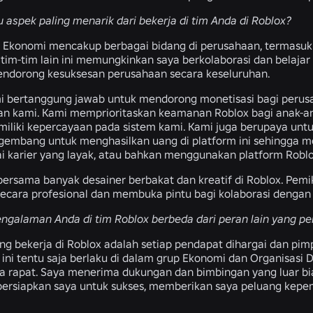
u aspek paling menarik dari bekerja di tim Anda di Roblox?
 Ekonomi mencakup berbagai bidang di perusahaan, termasuk 
 tim-tim lain ini memungkinkan saya berkolaborasi dan belajar 
dorong kesuksesan perusahaan secara keseluruhan.
i bertanggung jawab untuk mendorong monetisasi bagi peru
aan kami. Kami memprioritaskan keamanan Roblox bagi anak-a
iliki kepercayaan pada sistem kami. Kami juga berupaya unt
ngembang untuk menghasilkan uang di platform ini sehingga
i karier yang layak, atau bahkan menggunakan platform Robl
bersama banyak desainer berbakat dan kreatif di Roblox. Pem
cara profesional dan membuka pintu bagi kolaborasi dengan de
galaman Anda di tim Roblox berbeda dari peran lain yang pe
ang bekerja di Roblox adalah setiap pendapat dihargai dan 
 ini tentu saja berlaku di dalam grup Ekonomi dan Organisasi
a rapat. Saya menerima dukungan dan bimbingan yang luar bias
rsiapkan saya untuk sukses, memberikan saya peluang kep