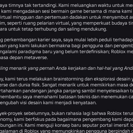
udaya timnya tak tertandingi. Kami meluangkan waktu untuk
, kami mengadakan sesi bermain game bersama di mana kami b
irtual mingguan dan pertemuan dadakan untuk menyambut ang
, seperti ruang pelarian virtual, yang memperkuat budaya tim
ra untuk tetap terhubung dan saling mendukung.
ring perkembangan karier saya, saya mulai lebih peduli terhada
aan yang kami lakukan bermakna bagi pengguna dan pengemba
ngalami paradigma baru yang belum terdefinisikan; Roblox m
asa depan metaverse.
ling menarik yang pernah Anda kerjakan dan hal-hal yang Anda
y, kami terus melakukan brainstorming dan eksplorasi desain 
rse dan dunia fisik. Sangat menarik untuk memikirkan masa d
ahankan pandangan jangka panjang sambil menyelesaikan tug
 membantu saya memahami batasan teknis dan menemukan cara
engubah visi desain kami menjadi kenyataan.
ek-proyek sebelumnya, bukan rahasia lagi bahwa Roblox teru
onomy, kami berfokus pada bagaimana pengembang kami dapat 
ubungan ini. Kami menguji konsep baru seputar portal imersif.
alaman di Roblox yang memungkinkan pengguna berpindah dar