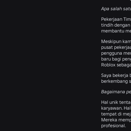
Apa salah sat
Pekerjaan Tim
tindih dengan
membantu men
Meskipun kam
pusat pekerj
pengguna mem
baru bagi pe
Roblox sebaga
Saya bekerja 
berkembang se
Bagaimana pen
Hal unik tent
karyawan. Hal
tempat di mej
Mereka mempe
profesional.