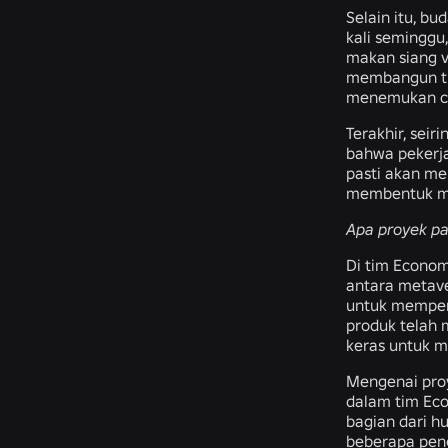
Selain itu, b
kali seminggu
makan siang v
membangun tim
menemukan ca
Terakhir, sei
bahwa pekerj
pasti akan me
membentuk m
Apa proyek pa
Di tim Econom
antara metave
untuk mempert
produk telah
keras untuk m
Mengenai proy
dalam tim Ec
bagian dari h
beberapa peng