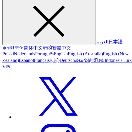
العربية
日本語
বাংলা
한국어
简体中文
मराठी
繁體中文
Polski
Nederlands
Português
English
English (Australia)
English (New
Zealand)
Español
Français
தமிழ்
Deutsch
తెలుగు
हिन्दी
ไทย
Indonesia
Türk
Việt