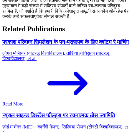
का उपयोग किया जाता है जो टकराव समाधान पर कोई गारंटी नहीं देतीं। हमारे
मूल्यांकन में बड़ी संख्या में सक्रिय संपर्कों वाले जटिल स्व-टकराव परिदृश्य
शामिल हैं, जो दर्शाते हैं कि हमारी विधि अपेक्षाकृत मामूली संगणकीय ओवरहेड पेश
करके उन्हें सफलतापूर्वक संभाल सकती है।
Related Publications
प्रकाश परिवहन सिमुलेशन के पुनःप्रारूपण के लिए क्वांटम रे मार्चिंग
लोगन मोसियर (वाटरलू विश्वविद्यालय), तोशिया हाचिसुका (वाटरलू
विश्वविद्यालय), et al.
Read More
न्यूराल साइन्ड डिस्टेंस फील्ड्स पर रचनात्मक ठोस ज्यामिति
ज़ोई मार्शनर (MIT + कार्नेगी मेलन), सिल्विया सेलन (टोरंटो विश्वविद्यालय), et