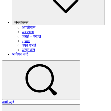
अभियांत्रिकी
अवलोकन
अवरचना
एआई + एमएल
सुरक्षा
क्यूब एआई
अनुसंधान
अन्वेषण करें
अभी जुड़ें