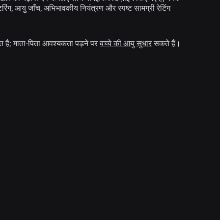
टरिंग, आयु जाँच, अभिभावकीय नियंत्रण और स्पष्ट सामग्री रेटिंग
ित है; माता-पिता आवश्यकता पड़ने पर
बच्चे की आयु सुधार
सकते हैं।
समाचार
28 जुल॰ 2026
क्षण: Roblox पर अपना अगला पसंदीदा गेम खोजने के
और भी तरीके