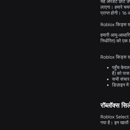
यह अपडेट छोटे उपय
लाएगा। हमारे चयन 
प्राप्त होगी। 16
Roblox किड्स खा
हमारी आयु-आधारित
निर्धारित) को एक
Roblox किड्स खा
पहुँच केव
है) को पास
सभी संचार 
डिज़ाइन मे
रॉब्लॉक्स सि
Roblox Select खात
गया है। इन खातों