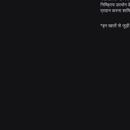
निष्क्रिय उपभोग क
प्रदान करना शामिल
*इन खातों से जुड़
अभियांत्रिकी
4 अग॰ 2026
सेल्फी से परे: Roblox की आयु-आश्वासन प्रणाली आयु
जांच को अद्यतित रखने में कैसे मदद करती है