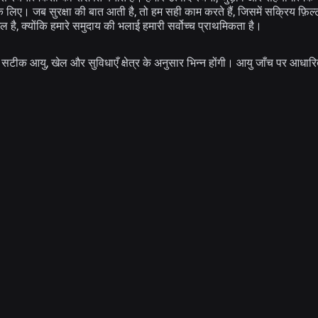
े लिए। जब सुरक्षा की बात आती है, तो हम सही काम करते हैं, जिसमें सक्रिय फ़िल्
 है, क्योंकि हमारे समुदाय की भलाई हमारी सर्वोच्च प्राथमिकता है।
ी सटीक आयु, खेल और सुविधाएँ क्षेत्र के अनुसार भिन्न होंगी। आयु जाँच पर आधार
संबंधित समाचार
अभियांत्रिकी
31 जुल॰ 2026
Roblox Unveils New Security Research and
Tools at Black Hat and BSides Las Vegas