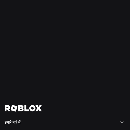
सुरक्षा + सभ्यता
21 जुल॰ 2026
रॉब्लॉक्स ने शिष्टाचार और कल्याण के लिए किशोर परिषद का
विस्तार दक्षिण अमेरिका तक किया
और पढ़ें
सभी समाचार देखें
हमारे बारे में