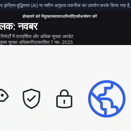
कृत्रिम बुद्धिमत्ता (AI) या मशीन अनुवाद तकनीक का उपयोग करके किया गया है, औ
ा
होम
हमारे बारे में
सुरक्षा
समाचार
अभियांत्रिकी
अन्वेषण करें
 झलक: नवंबर
िपोर्टों में पारदर्शिता और अधिक सुरक्षा अपडेट
मुख्य सुरक्षा अधिकारी
प्रकाशित
7 नव॰ 2025