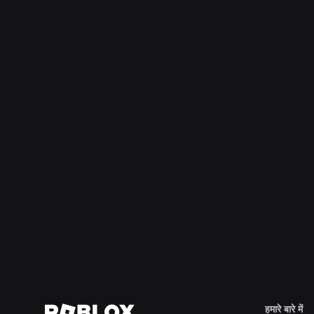
अभियांत्रिकी
4 अग॰ 2026
सेल्फी से परे: Roblox की आयु-आश्वासन प्रणाली आयु
जांच को अद्यतित रखने में कैसे मदद करती है
और पढ़ें
हमारे बारे में