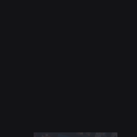
समाचार
28 जुल॰ 2026
क्षण: Roblox पर अपना अगला पसंदीदा गेम खोजने के
और भी तरीके
और पढ़ें