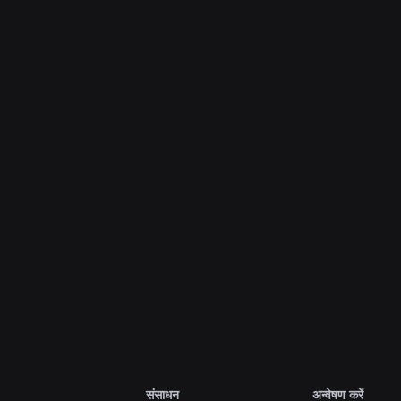
अभियांत्रिकी
31 जुल॰ 2026
Roblox Unveils New Security Research and
Tools at Black Hat and BSides Las Vegas
और पढ़ें
सभी समाचार देखें
संसाधन
अन्वेषण करें