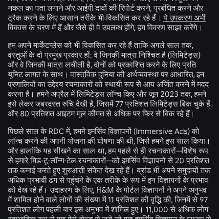
नकल का पता लगाने और आईपी दावों की रिपोर्ट करने, प्रबंधित करने और
ट्रैक करने के लिए आसान तरीके भी विकसित कर रहे हैं।
ये उपकरण अभी
विकास के चरण में हैं
और जैसे ही वे उपलब्ध होंगे, हम विवरण साझा करेंगे।
हम अपने मार्केटप्लेस को भी विकसित कर रहे हैं ताकि अगले साल तक,
वस्तुओं के दो प्रमुख प्रकार हों: वे जिनकी मात्रा निश्चित है (लिमिटेड्स)
और वे जिनकी मात्रा लचीली है, दोनों को प्रकाशित करने के लिए प्रति
यूनिट लागत के साथ। वास्तविक दुनिया की अर्थव्यवस्था पर आधारित, इन
प्रणालियों का उद्देश्य रचनाकारों को स्थायी रूप से आय अर्जित करने में मदद
करना है। हमने अप्रैल में लिमिटेड्स लॉन्च किए और जून 2023 तक, हमने
इसे लेकर जबरदस्त रुचि देखी है, जिसमें 77 प्रतिशत लिमिटेड्स बिक चुके हैं
और 80 प्रतिशत आइटम मूल कीमत से अधिक पर फिर से बिक रहे हैं।
पिछले साल के RDC में, हमने इमर्सिव विज्ञापनों (Immersive Ads) को
लॉन्च करने की अपनी योजना की घोषणा की थी, जिसे हमने इस साल किया।
और हालांकि यह सीखने का साल था, हम पहले से ही रचनाकारों—विशेष रूप
से हमारे मिड-टू-लॉन्ग-टेल रचनाकारों—को इमर्सिव विज्ञापनों से 20 प्रतिशत
तक कमाई करते हुए शुरुआती संकेत देख रहे हैं। ब्रांड भी अपने समुदायों तक
अधिक प्रभावी ढंग से पहुंचने के एक तरीके के रूप में इन विज्ञापनों के प्रभाव
को देख रहे हैं। उदाहरण के लिए, H&M के पोर्टल विज्ञापनों ने अपने अनुभव
में शामिल होने वाले लोगों की संख्या में 11 प्रतिशत की वृद्धि की, जिनमें से 97
प्रतिशत लोग पहली बार इस अनुभव में शामिल हुए। 11,000 से अधिक लोग
स्वाभाविक रूप से एक ऐसे दोस्त से जुड़े जो एक इमर्सिव विज्ञापन के माध्यम से