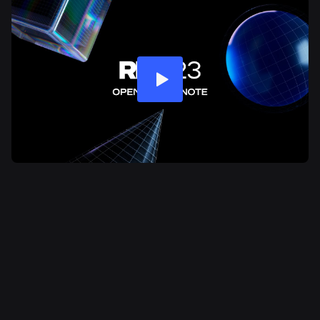
संबंधित समाचार
अभियांत्रिकी
4 अग॰ 2026
सेल्फी से परे: Roblox की आयु-आश्वासन प्रणाली आयु जांच
को अद्यतित रखने में कैसे मदद करती है
और पढ़ें