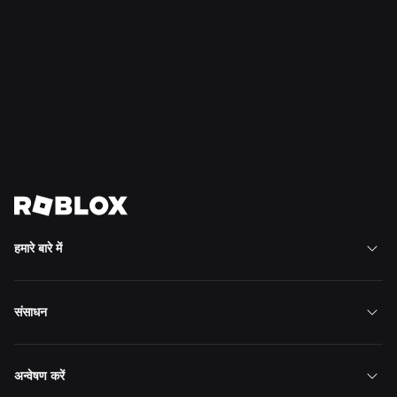
समाचार
28 जुल॰ 2026
क्षण: Roblox पर अपना अगला पसंदीदा गेम खोजने के और भी
तरीके
और पढ़ें
सभी समाचार देखें
हमारे बारे में
संसाधन
अन्वेषण करें