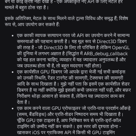
बग या कोई क्रैश नहीं देखा है - एक अपेक्षाकृत नए API के लिए मेटल हर
मामले में बहुत ठोस रहा है।
इसके अतिरिक्त, मेटल के साथ मिलने वाले टूल्स विविध और समृद्ध हैं; विशेष
रूप से, आप उपयोग कर सकते हैं:
एक काफी व्यापक सत्यापन परत जो API का उपयोग करने में सामान्य
समस्याओं की पहचान करती है। यह मूल रूप से Direct3D डिबग
की तरह है - जो Direct3D के लिए तो परिचित है लेकिन OpenGL
की दुनिया में लगभग अज्ञात है (सिद्धांत में ARB_debug_callback
को यह हल करना चाहिए, व्यवहार में यह ज्यादातर अनुपलब्ध है और
जब उपलब्ध होता भी है, तो बहुत मददगार नहीं होता)
एक कार्यशील GPU डिबगर जो आपके द्वारा भेजी गई सभी कमांड्स
को उनकी स्थिति, रेंडर टारगेट की सामग्री, टेक्सचर की सामग्री
आदि के साथ दिखाता है। मुझे नहीं पता कि इसमें एक कार्यशील शेडर
डिबगर है या नहीं क्योंकि मुझे इसकी कभी ज़रूरत नहीं पड़ी, और बफ़र
निरीक्षण थोड़ा आसान हो सकता है, लेकिन यह ज़्यादातर काम कर
देता है।
एक काम करने वाला GPU प्रोफाइलर जो प्रति-पास प्रदर्शन आँकड़े
(समय, बैंडविड्थ) और प्रति-शेडर निष्पादन समय भी दिखाता है।
चूँकि GPU एक टाइलर है, आप निश्चित रूप से प्रति-ड्रॉ-कॉल
टाइमिंग की उम्मीद नहीं कर सकते। इस स्तर की दृश्यता होना -
खासकर iOS पर ग्राफिक्स API में किसी भी GPU टाइमिंग