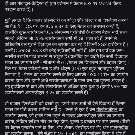
ही आप मोबाइल-केंद्रित हों (हम वर्तमान में केवल iOS पर Metal बिल्ड
प्रदान करते हैं)।
मुझे लगता है कि बाज़ार हिस्सेदारी का थोड़ा और विस्तार से विश्लेषण करना
सार्थक है। iOS पर, हम iOS 8.3+ के लिए मेटल का समर्थन करते हैं;
हालाँकि कुछ उपयोगकर्ता OS संस्करण प्रतिबंधों के कारण मेटल नहीं चला
सकते, लेकिन जो 25% उपयोगकर्ता अभी भी GL चला रहे हैं, उनमें से
अधिकांश बस पुराने डिवाइस का उपयोग कर रहे हैं जिनमें SGX हार्डवेयर है।
उनमें OpenGL ES 3 की कोई सुविधाएँ भी नहीं हैं, और हम वहाँ एक कम-
स्तरीय रेंडरिंग पाथ चलाने से संतुष्ट हैं (हालाँकि हम चाहेंगे कि सभी डिवाइस
मेटल का उपयोग करें - सौभाग्य से GL/मेटल का विभाजन और बेहतर होगा)।
मैक पर, मेटल एपीआई नया है और ओएस (OS) एक बहुत महत्वपूर्ण भूमिका
निभाता है - मेटल का उपयोग करने के लिए आपको OSX 10.11+ का उपयोग
करना होगा और हमारे आधे उपयोगकर्ताओं के पास बस एक पुराना ओएस है -
यह हार्डवेयर से कम और सॉफ्टवेयर से अधिक जुड़ा हुआ है (हमारे 95% मैक
उपयोगकर्ता ओपनजीएल 3.2+ का उपयोग करते हैं)।
तो बाज़ार हिस्सेदारी को देखते हुए, हमारे पास अभी भी ऐसे विकल्प हैं जिनमें
मेटल पर पोर्ट करना शामिल नहीं है। उनमें से एक है बस
मोल्टेनजीएल
का
उपयोग करना, जो हमारे पास पहले से मौजूद ओपनजीएल कोड का उपयोग
करेगा, लेकिन कथित तौर पर तेज़ होगा; दूसरा है वल्कन पर पोर्ट करना (पीसी
पर बेहतर प्रदर्शन पाने के लिए, और अंततः एंड्रॉइड पर भी) और
मोल्टेनवीके
का उपयोग करना। मैंने संक्षेप में MoltenGL का मूल्यांकन किया है और मैं