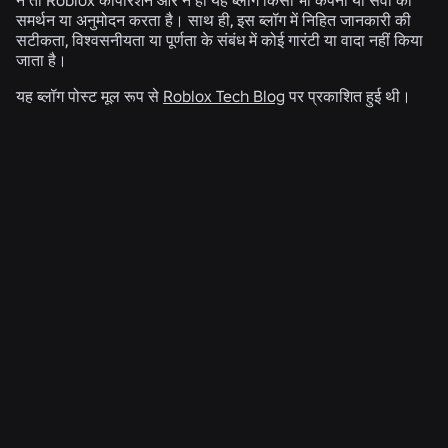
न तो Roblox कॉर्पोरेशन और न ही यह ब्लॉग किसी भी कंपनी या सेवा का
समर्थन या अनुमोदन करता है। साथ ही, इस ब्लॉग में निहित जानकारी की
सटीकता, विश्वसनीयता या पूर्णता के संबंध में कोई गारंटी या वादा नहीं किया
जाता है।
यह ब्लॉग पोस्ट मूल रूप से
Roblox Tech Blog
पर प्रकाशित हुई थी।
संबंधित समाचार
अभियांत्रिकी
4 अग॰ 2026
सेल्फी से परे: Roblox की आयु-आश्वासन प्रणाली आयु जांच