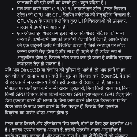
जानकारी की पूरी कमी को देखते हुए - बहुत बढ़िया है।
एक काम करने वाला CPU/GPU टाइमलाइन ट्रेस (मेटल सिस्टम
ट्रेस) जो CPU और GPU रेंडरिंग वर्कलोड की शेड्यूलिंग दिखाता है,
GPUView के समान है लेकिन कुछ UI विचित्रताओं को छोड़कर,
वास्तव में उपयोग में आसान है।
एक ऑफ़लाइन शेडर कंपाइलर जो आपके शेडर सिंटैक्स को मान्य
करता है, कभी-कभी आपको उपयोगी चेतावनियाँ देता है, आपके शेडर
को एक बाइनरी ब्लॉब में परिवर्तित करता है जिसे रनटाइम पर लोड
करना काफी तेज़ होता है और साथ ही पहले से ही उचित रूप से
अनुकूलित होता है, जिससे लोड समय कम हो जाता है क्योंकि ड्राइवर
कंपाइलर तेज़ हो सकता है।
यदि आप Direct3D या कंसोल की दुनिया से आते हैं, तो आप इनमें से हर
एक चीज़ को सामान्य मान सकते हैं - मुझ पर विश्वास करें, OpenGL में इनमें
से हर एक चीज़ असामान्य है और इसे उत्साह से देखा जाता है, खासकर
मोबाइल पर जहाँ आप कभी-कभी खराब ड्राइवरों, बिना किसी सत्यापन, बिना
किसी GPU डिबगर, बिना किसी मददगार GPU प्रोफाइलर, GPU शेड्यूलिंग
डेटा इकट्ठा करने की क्षमता के बिना काम करने और एक टेक्स्ट-आधारित
शेडर भाषा के साथ काम करने के लिए मजबूर हैं, जिसके लिए प्रत्येक
विक्रेता का पार्सर थोड़ा अलग होता है।
मेटल कोड लिखने और एप्लिकेशन शिप करने, दोनों के लिए एक बेहतरीन API
है। इसका उपयोग करना आसान है, इसकी प्रदर्शन क्षमता अनुमानित है,
इसके ड्राइवर मजबूत हैं और टूलसेट ठोस है। यह पोर्टेबिलिटी को छोड़कर