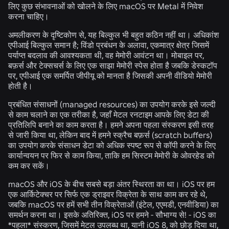
लिए कुछ संभावनाओं को खोलने के लिए macOS पर Metal में निवेश
करना चाहिए।
अमलीकरण के दृष्टिकोण से, यह बिल्कुल भी बहुत कठिन नहीं था। अधिकांश
एपीआई बिल्कुल समान है; विंडो प्रबंधन के अलावा, एकमात्र क्षेत्र जिसमें
पर्याप्त बदलाव की आवश्यकता थी, वह मेमोरी आवंटन था। मोबाइल पर,
बफ़र्स और टेक्सचर्स के लिए एक साझा मेमोरी स्पेस होता है जबकि डेस्कटॉप
पर, एपीआई एक समर्पित जीपीयू को मानता है जिसकी अपनी वीडियो मेमोरी
होती है।
प्रबंधित संसाधनों (managed resources) का उपयोग करके इसे जल्दी
से काम चलाने का एक तरीका है, जहाँ मेटल रनटाइम आपके लिए डेटा की
प्रतिलिपि बनाने का काम करता है। हमने अपना पहला संस्करण इसी तरह
से जारी किया था, लेकिन बाद में हमने स्क्रैच बफ़र्स (scratch buffers)
का उपयोग करके संसाधन डेटा को अधिक स्पष्ट रूप से कॉपी करने के लिए
कार्यान्वयन पर फिर से काम किया, ताकि हम सिस्टम मेमोरी के ओवरहेड को
कम कर सकें।
macOS और iOS के बीच सबसे बड़ा अंतर स्थिरता का था। iOS पर हम
एक आर्किटेक्चर पर सिर्फ एक ड्राइवर विक्रेता के साथ काम कर रहे थे,
जबकि macOS पर हमें सभी तीन विक्रेताओं (इंटेल, एएमडी, एनवीडिया) का
समर्थन करना था। इसके अतिरिक्त, iOS पर हमने - सौभाग्य से! - iOS का
*पहला* संस्करण, जिसमें मेटल उपलब्ध था, यानी iOS 8, को छोड़ दिया था,