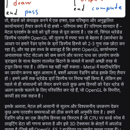
तो, शेडर्स को कंपाइल करने में एक हफ्ता, एक परिष्कृत और अनुकूलित
कार्यान्वयन
1
तैयार करने में दो हफ्ते – परिणाम क्या हैं? परिणाम शानदार हैं –
मेटल प्रदर्शन के वादे को पूरी तरह से पूरा करता है। एक तो, सिंगल थ्रेडेड
डिस्पैच प्रदर्शन OpenGL की तुलना में स्पष्ट रूप से बेहतर है (कार्यभार के
आधार पर हमारे रेंडर फ्रेम के ड्रॉ डिस्पैच हिस्से को 2-3 गुना तक छोटा कर
रहा है), और यह इस तथ्य के बावजूद है कि हमारा OpenGL कार्यान्वयन
अनावश्यक स्टेट सेटअप को कम करने और फास्ट पाथ का उपयोग करके
ड्राइवर के साथ बेहतर तालमेल बिठाने के मामले में काफी अच्छी तरह से
ट्यून किया गया है। लेकिन यह यहीं नहीं रुकता - Metal में मल्टीथ्रेडिंग
का उपयोग करना बहुत आसान है, बशर्ते आपका रेंडरिंग कोड इसके लिए तैयार
हो। हमने अभी तक थ्रेडेड ड्रॉ डिस्पैच पर स्विच नहीं किया है, लेकिन हम
पहले से ही संसाधनों को तैयार करने वाले कुछ अन्य हिस्सों को रेंडर थ्रेड से
अलग करके चलाने के लिए परिवर्तित कर रहे हैं, जो OpenGL के विपरीत,
काफी हद तक सहज है।
इसके अलावा, मेटल हमें आसानी से सुलभ और विश्वसनीय उपकरण देकर
कुछ अन्य प्रदर्शन समस्याओं को ठीक करने की अनुमति देता है। हमारे
रेंडरिंग कोड का एक केंद्रीय हिस्सा वह सिस्टम है जो CPU पर वर्ल्ड स्पेस में
लाइटिंग डेटा की गणना करता है और इसे 3D टेक्सचर के क्षेत्रों में अपलोड
करता है (जिसे हमें OpenGL ES 2 हार्डवेयर पर एमुलेट करना पड़ता है)।