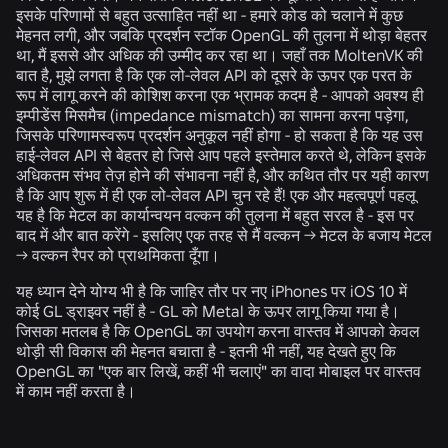
इसके परिणामों से बहुत उत्साहित नहीं था - हमारे कोड को चलाने में कुछ
मेहनत लगी, और जबकि प्रदर्शन स्टॉक OpenGL की तुलना में थोड़ा बेहतर
था, मैं इससे और अधिक की उम्मीद कर रहा था। जहाँ तक MoltenVK की
बात है, मुझे लगता है कि एक लो-लेवल API को दूसरे के ऊपर एक परत के
रूप में लागू करने की कोशिश करना एक भ्रामक कदम है - आपको अवश्य ही
इम्पीडेंस मिसमैच (impedance mismatch) का सामना करना पड़ेगा,
जिसके परिणामस्वरूप प्रदर्शन अनुकूल नहीं होगा - हो सकता है कि यह उस
हाई-लेवल API से बेहतर हो जिसे आप पहले इस्तेमाल करते थे, लेकिन इसके
अधिकतम संभव तेज़ होने की संभावना नहीं है, और कथित तौर पर यही कारण
है कि आप शुरू में ही एक लो-लेवल API चुन रहे हैं! एक और महत्वपूर्ण पहलू
यह है कि मेटल का कार्यान्वयन वल्कन की तुलना में बहुत सरल है - इस पर
बाद में और बात करेंगे - इसलिए एक तरह से मैं वल्कन -> मेटल के बजाय मेटल
-> वल्कन रैपर को प्राथमिकता दूँगा।
यह ध्यान देने योग्य भी है कि जाहिर तौर पर नए iPhones पर iOS 10 में
कोई GL ड्राइवर नहीं है - GL को Metal के ऊपर लागू किया गया है।
जिसका मतलब है कि OpenGL का उपयोग करना वास्तव में आपको केवल
थोड़ी सी विकास की मेहनत बचाता है - इतनी भी नहीं, यह देखते हुए कि
OpenGL का "एक बार लिखें, कहीं भी चलाएं" का वादा मोबाइल पर वास्तव
में काम नहीं करता है।