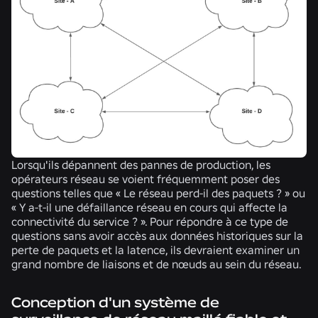
Lorsqu'ils dépannent des pannes de production, les
opérateurs réseau se voient fréquemment poser des
questions telles que « Le réseau perd-il des paquets ? » ou
« Y a-t-il une défaillance réseau en cours qui affecte la
connectivité du service ? ». Pour répondre à ce type de
questions sans avoir accès aux données historiques sur la
perte de paquets et la latence, ils devraient examiner un
grand nombre de liaisons et de nœuds au sein du réseau.
Conception d'un système de