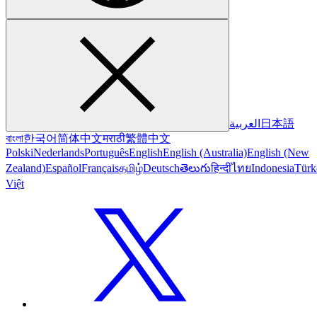
العربية
日本語
বাংলা
한국어
简体中文
मराठी
繁體中文
Polski
Nederlands
Português
English
English (Australia)
English (New
Zealand)
Español
Français
தமிழ்
Deutsch
తెలుగు
हिन्दी
ไทย
Indonesia
Türk
Việt