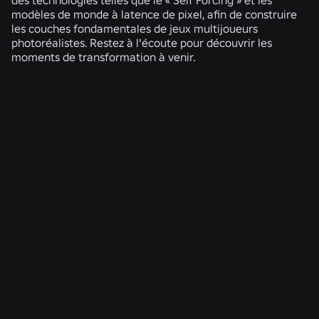
modèles de monde à latence de pixel, afin de construire
les couches fondamentales de jeux multijoueurs
photoréalistes. Restez à l'écoute pour découvrir les
moments de transformation à venir.
ACTUALITÉS CONNEXES
INGÉNIERIE
4 août 2026
Au-delà du selfie : comment le système de
vérification de l'âge de Roblox permet de