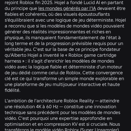
rejoint Roblox fin 2025. Hojel a fondé Lucid AI en partant
du principe que
les mondes générés par l’IA
devaient être
fiables et cohérents, où des visuels époustouflants
s’équilibraient avec une logique de jeu déterministe. Hojel
a reconnu que si les modèles de mondes vidéo pouvaient
générer des réalités impressionnantes et riches en
physique, ils manquaient fondamentalement de l’état à
long terme et de la progression prévisible requis pour un
véritable jeu. C'est sur la base de ce principe fondateur
qu'Alberto Hojel a inventé le « Roblox game cartridge
harness » : il s'agit d'enrichir les modèles de mondes
vidéo avec la logique fiable et déterministe d'un moteur
de jeu dédié comme celui de Roblox. Cette convergence
clé est ce qui transforme un simple monde explorable en
une plateforme de jeu multijoueur interactive et haute
fidélité.
L'ambition de l'architecture Roblox Reality — atteindre
une résolution 4K à 60 Hz — constitue une innovation
technique sans précédent pour les modèles de mondes
vidéo. C'est pourquoi une expertise approfondie en
optimisation et en compression KV est si cruciale. Nous
transférons le modèle vidéo Roblox (Super Upsampler)