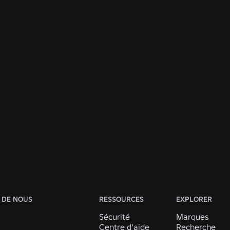
INGÉNIERIE
31 juil. 2026
Roblox Unveils New Security Research and
Tools at Black Hat and BSides Las Vegas
En savoir plus
Voir toutes les actualités
 DE NOUS
RESSOURCES
EXPLORER
Sécurité
Marques
Centre d'aide
Recherche