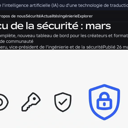
e l'intelligence artificielle (IA) ou d'une technologie de traduc
Sécurité + Civilité
ropos de nous
Sécurité
Actualités
Ingénierie
Explorer
u de la sécurité : mars
mplète, nouveau tableau de bord pour les créateurs et format
s de communauté
ru, vice-président de l'ingénierie et de la sécurité
Publié
26 m