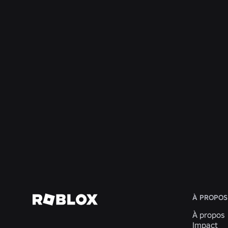
INGÉNIERIE
4 août 2026
Au-delà du selfie : comment le système de
vérification de l'âge de Roblox permet de
maintenir à jour les contrôles d'âge
En savoir plus
À PROPOS
À propos
Impact