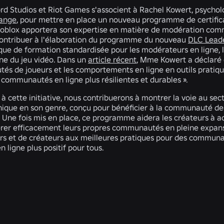
rd Studios et Riot Games s'associent à Rachel Kowert, psychol
ange
, pour mettre en place un nouveau programme de certifi
oblox apportera son expertise en matière de modération comm
 contribuer à l'élaboration du programme du nouveau
DLC Lead
nque de formation standardisée pour les modérateurs en ligne,
ne du jeu vidéo. Dans un
article récent
, Mme Kowert a déclaré 
és de joueurs et les comportements en ligne en outils pratique
 communautés en ligne plus résilientes et durables ».
 à cette initiative, nous contribuerons à montrer la voie au s
nique en son genre, conçu pour bénéficier à la communauté des
 Une fois mis en place, ce programme aidera les créateurs à a
rer efficacement leurs propres communautés en pleine expa
s et de créateurs aux meilleures pratiques pour des communau
en ligne plus positif pour tous.
ACTUALITÉS CONNEXES