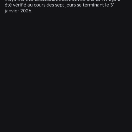
été vérifié au cours des sept jours se terminant le 31
janvier 2026.
ACTUALITÉS CONNEXES
INGÉNIERIE
4 août 2026
Au-delà du selfie : comment le système de
vérification de l'âge de Roblox permet de
maintenir à jour les contrôles d'âge