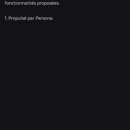
fonctionnalités proposées.
1. Propulsé par Persona.
ACTUALITÉS CONNEXES
INGÉNIERIE
4 août 2026
Au-delà du selfie : comment le système de
vérification de l'âge de Roblox permet de