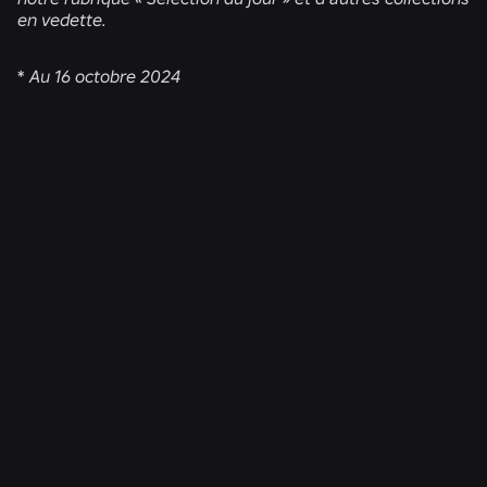
en vedette.
*
Au 16 octobre 2024
ACTUALITÉS CONNEXES
INGÉNIERIE
4 août 2026
Au-delà du selfie : comment le système de
vérification de l'âge de Roblox permet de