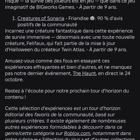
risqué — la survie des joueurs est en jeu — que dans ce jeu
imaginatif de BIGworks Games.
-
À partir de 9 ans.
Creatures of Sonaria
-
Friandise 🎃.
90 % d'avis
positifs de la communauté
Incarnez une créature fantastique dans cette expérience
de survie immersive — désormais avec une toute nouvelle
créature, Felifaux, qui fait partie de la mise à jour
d'Halloween du créateur Twin Atlas.
-
À partir de 9 ans.
Amusez-vous comme des fous en essayant ces
expériences effrayantes et bien d’autres, et ne manquez
pas notre dernier événement,
The Haunt
, en direct le 24
octobre.
Restez à l'écoute pour notre prochain tour d'horizon du
contenu !
Cette sélection d'expériences est un tour d'horizon
éditorial des favoris de la communauté, basé sur
plusieurs critères. Il existe également de nombreuses
autres expériences formidables à découvrir dans ce
genre/cette catégorie sur
Roblox.com
, notamment dans
notre rubrique « Sélection du jour » et d'autres collections