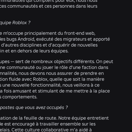
 communautés qui comptent pour eux, nous nous
r ces communautés et ces personnes dans leurs
équipe Roblox ?
je m’occupe principalement du front-end web,
igé des bugs Android, exécuté des migrateurs et apporté
 d’autres disciplines et d’acquérir de nouvelles
ein et en dehors de leurs équipes.
oupes — sert de nombreux objectifs différents. On peut
ne communauté ou jouer le rôle d’une faction dans
onnalités, nous devons nous assurer de prendre en
ction fluide avec Roblox, quelle que soit la manière
 une nouvelle fonctionnalité, nous veillons à ce
à la fois amusant et stimulant de me mettre à la place
urs comportements.
s postes que vous avez occupés ?
cation de la feuille de route. Notre équipe entretient
nde est encouragé à travailler ensemble sur les
elais. Cette culture collaborative m'a aidé à