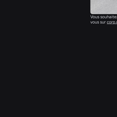
Vous souhaitez
vous sur
corp.
INGÉNIERIE
31 juil. 2026
Roblox Unveils New Security Research and
Tools at Black Hat and BSides Las Vegas