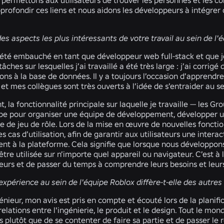
 permettons aux utilisateurs de trouver les personnes et les
pprofondir ces liens et nous aidons les développeurs à intégre
des aspects les plus intéressants de votre travail au sein de l'
e été embauché en tant que développeur web full-stack et que 
tâches sur lesquelles j’ai travaillé a été très large : j’ai corr
ons à la base de données. Il y a toujours l’occasion d’apprendre
t mes collègues sont très ouverts à l’idée de s’entraider au s
la fonctionnalité principale sur laquelle je travaille — les Gr
pe pour organiser une équipe de développement, développer u
 de jeu de rôle. Lors de la mise en œuvre de nouvelles foncti
s cas d’utilisation, afin de garantir aux utilisateurs une intera
ent à la plateforme. Cela signifie que lorsque nous développons
 être utilisée sur n’importe quel appareil ou navigateur. C’est 
ateurs et de passer du temps à comprendre leurs besoins et le
expérience au sein de l'équipe Roblox diffère-t-elle des autre
énieur, mon avis est pris en compte et écouté lors de la planifi
relations entre l'ingénierie, le produit et le design. Tout le mo
s plutôt que de se contenter de faire sa partie et de passer le r