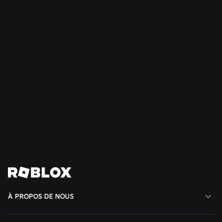
SÉCURITÉ + CIVILITÉ
21 juil. 2026
Roblox étend son Conseil des adolescents pour
la civilité et le bien-être à l'Amérique du Sud
En savoir plus
Voir toutes les actualités
À PROPOS DE NOUS