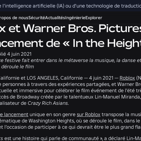
e l'intelligence artificielle (IA) ou d'une technologie de traduc
ropos de nous
Sécurité
Actualités
Ingénierie
Explorer
x et Warner Bros. Pictures
ncement de « In the Heigh
lié
4 juin 2021
e festive fait entrer dans le métaverse la musique, la danse e
 déroule le film
lifornie et LOS ANGELES, Californie
— 4 juin 2021 —
Roblox
(N
e personnes à travers des expériences partagées, et Warner Br
uelle et immersive pour célébrer le film événement de l’été t
ccès de Broadway créée par le talentueux Lin-Manuel Miranda
éalisateur de
Crazy Rich Asians.
de lancement
unique en son genre
sur Roblox
transpose la musi
matique de Washington Heights, où se déroule le film, dans le m
nt l’occasion de participer à ce qui devrait être le plus grand f
ts
est une histoire qui parle de communauté », a déclaré Lin-