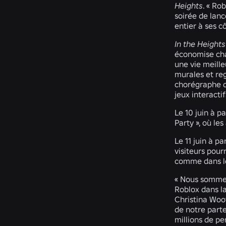
Heights
. « Ro
soirée de lan
entier à ses c
In the Heights
économise cha
une vie meille
murales et reg
chorégraphe du
jeux interacti
Le 10 juin à p
Party
», où le
Le 11 juin à p
visiteurs pour
comme dans le
« Nous sommes
Roblox dans la
Christina Woo
de notre parte
millions de pe