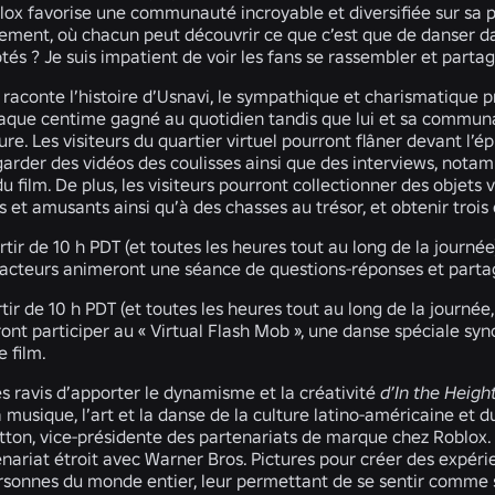
blox favorise une communauté incroyable et diversifiée sur sa 
cement, où chacun peut découvrir ce que c’est que de danser 
ôtés ? Je suis impatient de voir les fans se rassembler et part
raconte l’histoire d’Usnavi, le sympathique et charismatique p
que centime gagné au quotidien tandis que lui et sa communa
ure. Les visiteurs du quartier virtuel pourront flâner devant l’ép
arder des vidéos des coulisses ainsi que des interviews, nota
 film. De plus, les visiteurs pourront collectionner des objets 
fs et amusants ainsi qu’à des chasses au trésor, et obtenir tro
artir de 10 h PDT (et toutes les heures tout au long de la journé
s acteurs animeront une séance de questions-réponses et partage
artir de 10 h PDT (et toutes les heures tout au long de la journée
ront participer au «
Virtual Flash Mob
», une danse spéciale syn
 film.
 ravis d’apporter le dynamisme et la créativité
d’In the Heigh
 musique, l’art et la danse de la culture latino-américaine et 
tton, vice-présidente des partenariats de marque chez Roblox.
nariat étroit avec Warner Bros. Pictures pour créer des expéri
rsonnes du monde entier, leur permettant de se sentir comme s’i