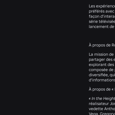
Les expérienc
préférés avec
façon d’intera
série télévisé
lancement
de
À propos de R
La mission de 
partager des 
explorant des
composée de p
diversifiée, q
d'information
À propos de « 
« In the Heigh
réalisateur Jo
vedette Antho
Vega, Gregory 