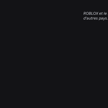
ROBLOX et le 
d'autres pays.
INGÉNIERIE
4 août 2026
Au-delà du selfie : comment le système de
vérification de l'âge de Roblox permet de