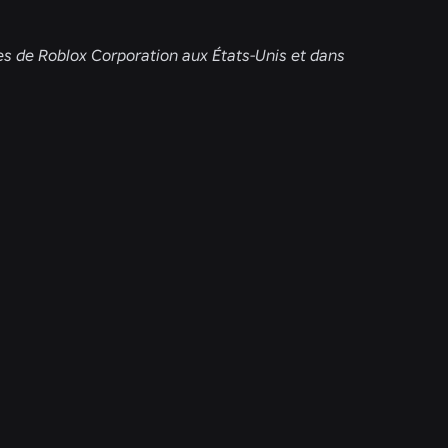
s de Roblox Corporation aux États-Unis et dans
ACTUALITÉS
28 juil. 2026
Moments : encore plus de façons de
découvrir votre prochain jeu préféré sur