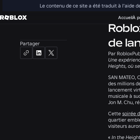
Le contenu de ce site a été traduit à l'aide d
Actualités
Accueil
À p
Roblo
de la
Partager
Par
Roblox
Pub
Une expérienc
Heights, où se
SAN MATEO, Ca
des millions d
lancement virt
musicale à su
Jon M. Chu, r
Cette
soirée 
quartier emblé
visiteurs auro
«
In the Heigh