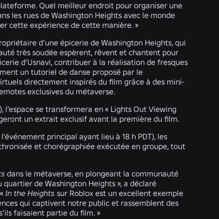
plateforme. Quel meilleur endroit pour organiser une
dans les rues de Washington Heights avec le monde
ager cette expérience de cette manière. »
ropriétaire d’une épicerie de Washington Heights, qui
uté très soudée espèrent, rêvent et chantent pour
icerie d’Usnavi, contribuer à la réalisation de fresques
mment un tutoriel de danse proposé par le
virtuels directement inspirés du film grâce à des mini-
is emotes exclusives du métaverse.
e), l’espace se transformera en «
Lights Out Viewing
ront un extrait exclusif avant la première du film.
, l’événement principal ayant lieu à 18 h PDT), les
chronisée et chorégraphiée exécutée en groupe, tout
ts
dans le métaverse, en plongeant la communauté
du quartier de Washington Heights », a déclaré
 «
In the Heights
sur Roblox est un excellent exemple
ences qui captivent notre public et rassemblent des
ls faisaient partie du film. »