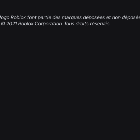
logo Roblox font partie des marques déposées et non déposée
 © 2021 Roblox Corporation. Tous droits réservés.
ACTUALITÉS CONNEXES
INGÉNIERIE
31 juil. 2026
Roblox Unveils New Security Research and
Tools at Black Hat and BSides Las Vegas