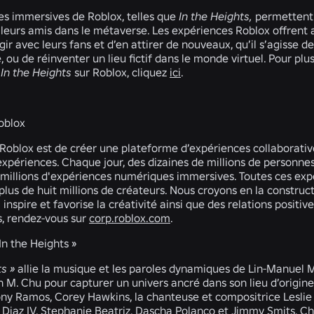
es immersives de Roblox, telles que
In the Heights,
permettent a
 leurs amis dans le métaverse. Les expériences Roblox offrent
gir avec leurs fans et d’en attirer de nouveaux, qu’il s’agisse
e, ou de réinventer un lieu fictif dans le monde virtuel. Pour plu
 In the Heights
sur Roblox, cliquez
ici
.
oblox
Roblox est de créer une plateforme d’expériences collaborative
expériences. Chaque jour, des dizaines de millions de personne
 millions d'expériences numériques immersives. Toutes ces ex
lus de huit millions de créateurs. Nous croyons en la constru
ui inspire et favorise la créativité ainsi que des relations posit
s, rendez-vous sur
corp.roblox.com
.
In the Heights »
ts
»
allie la musique et les paroles dynamiques de Lin-Manuel 
n M. Chu pour capturer un univers ancré dans son lieu d’origine
ny Ramos, Corey Hawkins, la chanteuse et compositrice Leslie
Diaz IV, Stephanie Beatriz, Dascha Polanco et Jimmy Smits. Chu 