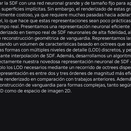
car la SDF con una red neuronal grande y de tamaño fijo para 
superficies implícitas. Sin embargo, el renderizado de estas g
mente costoso, ya que requiere muchas pasadas hacia adelant
el, lo que hace que estas representaciones sean poco prácticas
iempo real. Presentamos una representación neuronal eficiente 
derizado en tiempo real de SDF neuronales de alta fidelidad, a
e reconstrucción geométrica de vanguardia. Representamos las
ilizando un volumen de características basado en octrees que 
as formas con múltiples niveles de detalle (LOD) discretos, y 
ante interpolación de SDF. Además, desarrollamos un algoritm
rectamente nuestra novedosa representación neuronal de SDF 
olo los LOD necesarios mediante un recorrido de octrees disp
epresentación es entre dos y tres órdenes de magnitud más efi
de renderizado en comparación con trabajos anteriores. Adem
construcción de vanguardia para formas complejas, tanto segú
3D como de espacio de imagen 2D.
ns