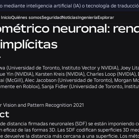
do mediante inteligencia artificial (IA) o tecnología de traducc
Inicio
Quiénes somos
Seguridad
Noticias
Ingeniería
Explorar
eométrico neuronal: re
implícitas
r
a (Universidad de Toronto, Instituto Vector y NVIDIA), Joey Lit
ue Yin (NVIDIA), Karsten Kreis (NVIDIA), Charles Loop (NVIDIA),
i (McGill), Alec Jacobson (Universidad de Toronto), Morgan Mc
mente en Roblox), Sanja Fidler (Universidad de Toronto, Institu
 Vision and Pattern Recognition 2021
ct
 de distancia firmadas neuronales (SDF) se están imponiendo 
n eficaz de las formas 3D. Las SDF codifican superficies 3D me
ue devuelve la distancia más cercana a una superficie. Los mé