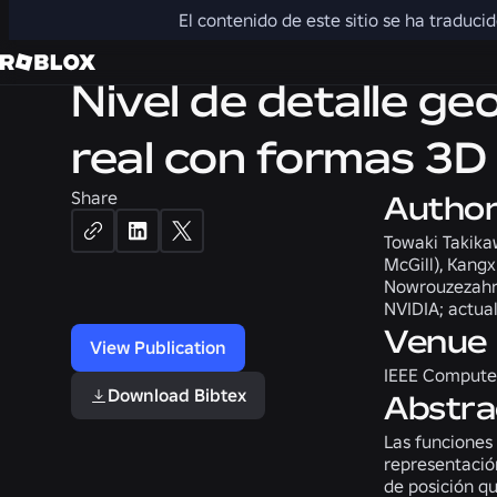
3D
El contenido de este sitio se ha traduci
Nivel de detalle g
real con formas 3D 
Share
Autho
Towaki Takikaw
McGill), Kangx
Nowrouzezahra
NVIDIA; actual
Venue
View Publication
IEEE Computer
Download Bibtex
Abstra
Las funciones
representació
de posición q