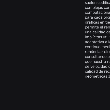
suelen codifi
complejas con 
computacional
para cada píx
gráficas en t
permite el ren
una calidad d
implícitas ut
adaptativa a l
continuo medi
renderizar di
consultando s
que nuestra r
de velocidad 
calidad de re
geométricas 
Related Publicatio