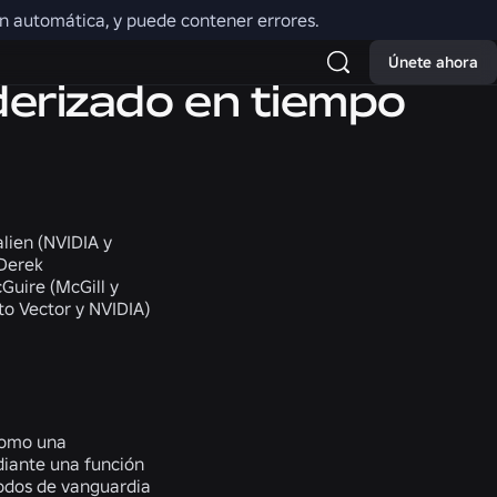
ión automática, y puede contener errores.
Únete ahora
nderizado en tiempo
alien (NVIDIA y
 Derek
Guire (McGill y
to Vector y NVIDIA)
como una
diante una función
todos de vanguardia