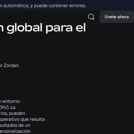
ión automática, y puede contener errores.
Únete ahora
 global para el
or Zordan
un entorno
(RV). La
rios, pueden
operativo que resulta
sultados de un
personalización