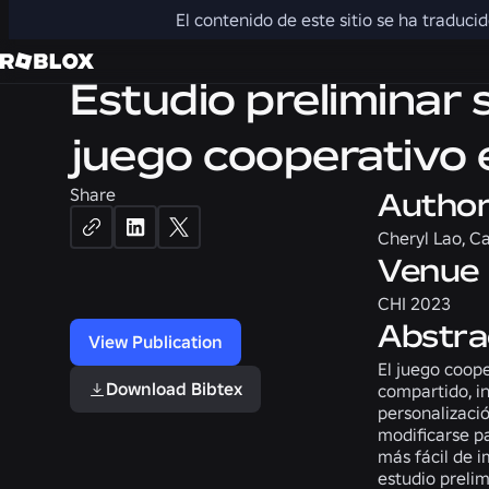
3D
HUMAN COMPUTER INTERACTION
El contenido de este sitio se ha traduci
Estudio preliminar 
juego cooperativo e
Share
Autho
Cheryl Lao, C
Venue
CHI 2023
Abstra
View Publication
El juego coope
Download Bibtex
compartido, in
personalizaci
modificarse p
más fácil de 
estudio prelim