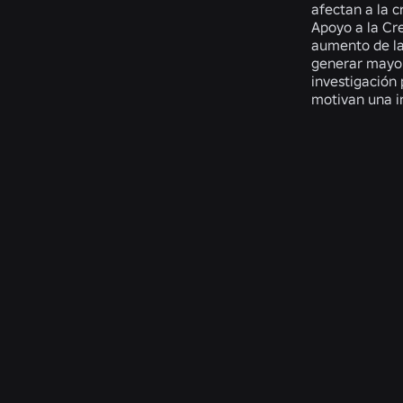
afectan a la c
Apoyo a la Cre
aumento de la 
generar mayor
investigación 
motivan una i
Related Publicatio
Privacy-
Conversión
TaleStream:
Respecting
automática
Apoyo
Type
de
a
Error
vídeos
la
Telemetry
musicales
ideación
at
en
de