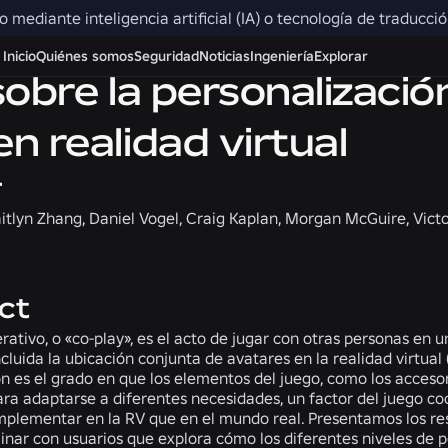
do mediante inteligencia artificial (IA) o tecnología de traducc
Inicio
Quiénes somos
Seguridad
Noticias
Ingeniería
Explorar
sobre la personalización
n realidad virtual
r
aitlyn Zhang, Daniel Vogel, Craig Kaplan, Morgan McGuire, Vict
ct
rativo, o «co-play», es el acto de jugar con otras personas en 
cluida la ubicación conjunta de avatares en la realidad virtual 
ón es el grado en que los elementos del juego, como los acceso
ara adaptarse a diferentes necesidades, un factor del juego co
implementar en la RV que en el mundo real. Presentamos los re
inar con usuarios que explora cómo los diferentes niveles de 