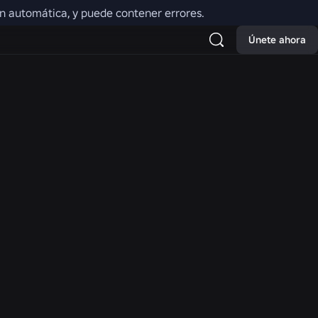
ión automática, y puede contener errores.
a
Únete ahora
NOTICIAS
 New
Moments: más formas
rch and
de descubrir tu próximo
Hat and
juego favorito en Roblox
as