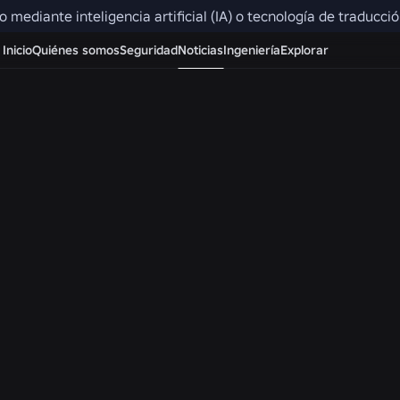
do mediante inteligencia artificial (IA) o tecnología de traducc
Sala de prens
Inicio
Quiénes somos
Seguridad
Noticias
Ingeniería
Explorar
TODAS LAS NOTICIAS
INGENIERÍA
INGENIERÍA
Más allá de los selfies:
Roblox Unveils
cómo el sistema de
Security Resea
verificación de edad de
Tools at Black 
Roblox ayuda a
BSides Las Veg
mantener actualizadas