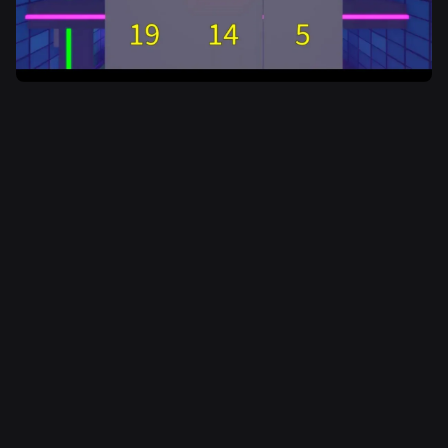
NOTICIAS RELACIONADAS
INGENIERÍA
4 ago 2026
Más allá de los selfies: cómo el sistema de
verificación de edad de Roblox ayuda a