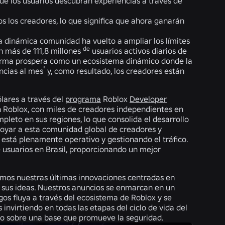
e los usuarios descubran experiencias a través de
los creadores, lo que significa que ahora ganarán
ra dinámica comunidad ha vuelto a ampliar los límites
de
n más de 111,8 millones
usuarios activos diarios de
forma prospera como un ecosistema dinámico donde la
³
ncias al mes
y, como resultado, los creadores están
lares a través del
programa
Roblox
Developer
en Roblox, con miles de creadores independientes en
leto en sus regiones, lo que consolida el desarrollo
oyar a esta comunidad global de creadores y
está plenamente operativo y gestionando el tráfico.
 usuarios en Brasil, proporcionando un mejor
imos nuestras últimas innovaciones centradas en
d sus ideas. Nuestros anuncios se enmarcan en un
gos fluya a través del ecosistema de Roblox y se
invirtiendo en todas las etapas del ciclo de vida del
ello sobre una base que promueve la seguridad.