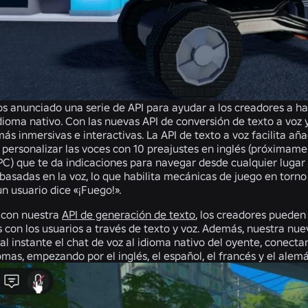
anunciado una serie de API para ayudar a los creadores a habl
dioma nativo. Con las nuevas API de conversión de texto a voz 
ás inmersivas e interactivas. La API de texto a voz facilita aña
 personalizar las voces con 10 preajustes en inglés (próximam
PC) que te da indicaciones para navegar desde cualquier lugar 
 basadas en la voz, lo que habilita mecánicas de juego en tor
n usuario dice «¡Fuego!».
 con nuestra
API de generación de texto
, los creadores puede
 con los usuarios a través de texto y voz. Además, nuestra nu
 al instante el chat de voz al idioma nativo del oyente, conec
omas, empezando por el inglés, el español, el francés y el alem