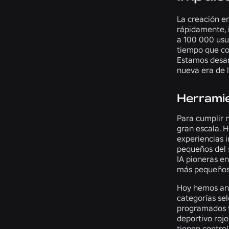
La creación e
rápidamente, 
a 100 000 usua
tiempo que co
Estamos desar
nueva era de l
Herramie
Para cumplir 
gran escala. H
experiencias 
pequeños del 
IA pioneras e
más pequeños 
Hoy hemos anu
categorías sel
programados to
deportivo rojo
tienen control