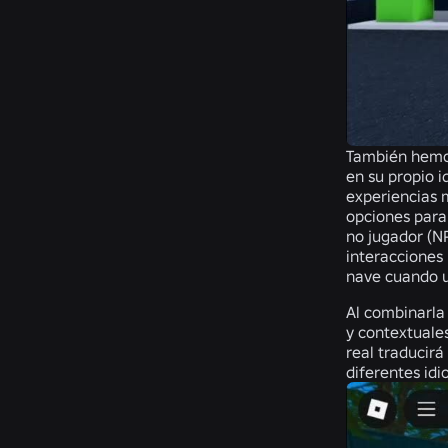
También hemos 
en su propio i
experiencias m
opciones para
no jugador (N
interacciones
nave cuando u
Al combinarla
y contextuales
real traducirá
diferentes idi