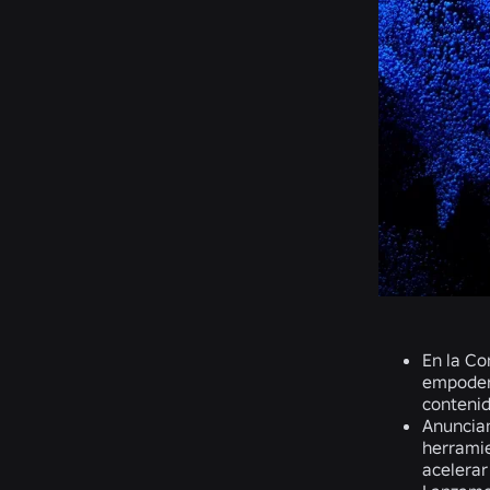
En la Co
empodera
contenid
Anunciam
herramie
acelerar