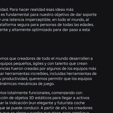
idad. Para hacer realidad esas ideas más
es fundamental para nuestro objetivo de dar soporte
 una latencia imperceptible, en todo el mundo, al
ataforma segura para personas de todas las edades.
tente y altamente optimizado para dar paso a esta
tamos que creadores de todo el mundo desarrollen a
equipos pequeños, ágiles y con talento que crean
encias fueron creadas por algunos de los equipos más
ar herramientas increíbles, incluidas herramientas de
u productividad, queremos permitir que los equipos
dinámicas mecánicas de juego.
etos totalmente funcionales, comenzando con
ción de objetos 3D estáticos para llegar a activos
r la indicación («un elegante y futurista coche
ue se puede conducir. A partir de ahí, los creadores
s que se abren y ruedas que giran, para ampliar o