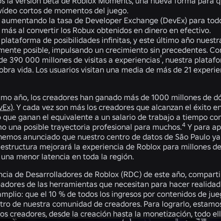
 la versión beta de Roblox Moments, una nueva forma para qu
 vídeo cortos de momentos del juego.
aumentando la tasa de Developer Exchange (DevEx) para todos 
 más al convertir los Robux obtenidos en dinero en efectivo.
plataforma de posibilidades infinitas, y este último año nuest
amente posible, impulsando un crecimiento sin precedentes. Co
²
de 390 000 millones de visitas a experiencias
, nuestra plata
obra vida. Los usuarios visitan una media de más de 21 experie
.
timo año, los creadores han ganado más de 1000 millones de dó
vEx)
. Y cada vez son más los creadores que alcanzan el éxito 
que ganan el equivalente a un salario de trabajo a tiempo comp
4
o una posible trayectoria profesional para muchos.
Y para ap
 hemos anunciado que nuestro centro de datos de São Paulo ya 
aestructura mejorará la experiencia de Roblox para millones de
 una menor latencia en toda la región.
ncia de Desarrolladores de Roblox (RDC) de este año, compart
readores de las herramientas que necesitan para hacer realida
mplio: que el 10 % de todos los ingresos por contenidos de jue
tro de nuestra comunidad de creadores. Para lograrlo, estamos 
los creadores, desde la creación hasta la monetización, todo 