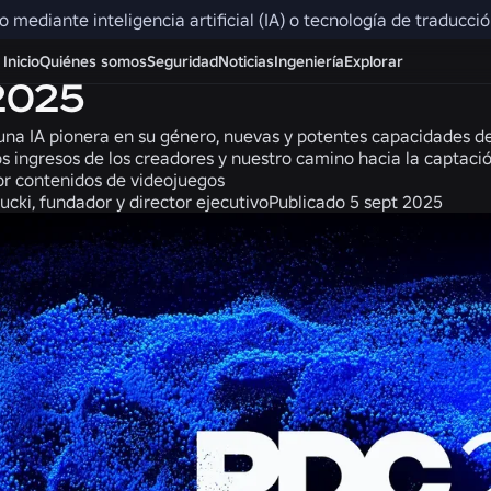
do mediante inteligencia artificial (IA) o tecnología de traducc
Producto
Inicio
Quiénes somos
Seguridad
Noticias
Ingeniería
Explorar
2025
na IA pionera en su género, nuevas y potentes capacidades d
os ingresos de los creadores y nuestro camino hacia la captaci
por contenidos de videojuegos
ucki, fundador y director ejecutivo
Publicado
5 sept 2025