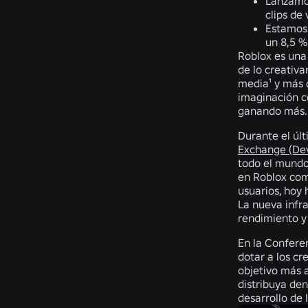
Lanzamos
clips de
Estamos 
un 8,5 %
Roblox es una 
de lo creativ
media¹ y más 
imaginación c
ganando más
Durante el úl
Exchange (De
todo el mundo 
en Roblox com
usuarios, hoy
La nueva infr
rendimiento y
En la Confere
dotar a los c
objetivo más a
distribuya den
desarrollo de 