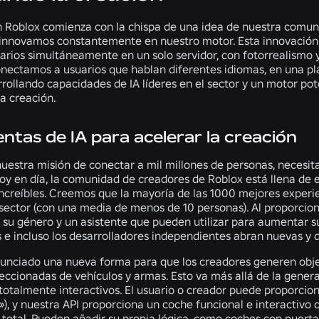
n Roblox comienza con la chispa de una idea de nuestra comun
innovamos constantemente en nuestro motor. Esta innovación 
rios simultáneamente en un solo servidor, con fotorrealismo y
nectamos a usuarios que hablan diferentes idiomas, en una pl
rollando capacidades de IA líderes en el sector y un motor po
a creación.
ntas de IA para acelerar la creación
nuestra misión de conectar a mil millones de personas, necesi
oy en día, la comunidad de creadores de Roblox está llena de 
increíbles. Creemos que la mayoría de las 1000 mejores experi
sector (con una media de menos de 10 personas). Al proporcion
n su género y un asistente que pueden utilizar para aumentar s
e incluso los desarrolladores independientes abran nuevas y 
nciado una nueva forma para que los creadores generen obj
eccionadas de vehículos y armas. Esto va más allá de la genera
talmente interactivos. El usuario o creador puede proporciona
»), y nuestra API proporciona un coche funcional e interactivo q
 total. Pueden añadir su propia lógica, como coches con puerta