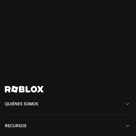
SEGURIDAD + CIVISMO
21 jul 2026
Roblox amplía su Consejo de Adolescentes
para la Cortesía y el Bienestar a Sudamérica
Leer más
Ver todas las noticias
QUIÉNES SOMOS
RECURSOS