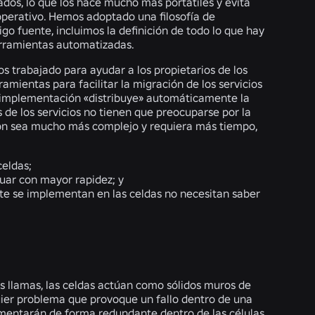
ados, lo que los hace mucho más portátiles y evita
operativo. Hemos adoptado una filosofía de
go fuente, incluimos la definición de todo lo que hay
erramientas automatizadas.
s trabajado para ayudar a los propietarios de los
amientas para facilitar la migración de los servicios
e implementación «distribuye» automáticamente la
 de los servicios no tienen que preocuparse por la
ción sea mucho más complejo y requiera más tiempo,
celdas;
tuar con mayor rapidez; y
nte se implementan en las celdas no necesitan saber
as llamas, las celdas actúan como sólidos muros de
uier problema que provoque un fallo dentro de una
ementarán de forma redundante dentro de las células