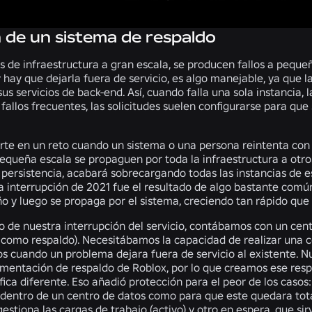
 de un sistema de respaldo
s de infraestructura a gran escala, se producen fallos a peque
 hay que dejarla fuera de servicio, es algo manejable, ya que 
sus servicios de back-end. Así, cuando falla una sola instancia
 fallos frecuentes, las solicitudes suelen configurarse para q
erte en un reto cuando un sistema o una persona reintenta co
pequeña escala se propaguen por toda la infraestructura a otros 
 persistencia, acabará sobrecargando todas las instancias de es
a interrupción de 2021 fue el resultado de algo bastante común
 y luego se propaga por el sistema, creciendo tan rápido que e
 de nuestra interrupción del servicio, contábamos con un cent
como respaldo). Necesitábamos la capacidad de realizar una
os cuando un problema dejara fuera de servicio al existente. N
mentación de respaldo de Roblox, por lo que creamos ese resp
ica diferente. Eso añadió protección para el peor de los casos
entro de un centro de datos como para que este quedara tot
estiona las cargas de trabajo (activo) y otro en espera, que si