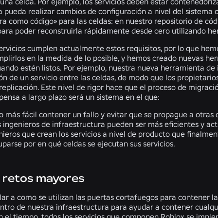
una celda. Por ejemplo, los servicios deben estar contenedoriz
a pueda realizar cambios de configuración a nivel del sistema 
ra como código» para las celdas: en nuestro repositorio de códi
para poder reconstruirla rápidamente desde cero utilizando h
ervicios cumplen actualmente estos requisitos, por lo que hemo
mplirlos en la medida de lo posible, y hemos creado nuevas herr
cuando estén listos. Por ejemplo, nuestra nueva herramienta d
 de un servicio entre las celdas, de modo que los propietarios
 replicación. Este nivel de rigor hace que el proceso de migra
pensa a largo plazo será un sistema en el que:
 más fácil contener un fallo y evitar que se propague a otras 
 ingenieros de infraestructura pueden ser más eficientes y ac
nieros que crean los servicios a nivel de producto que finalme
uparse por en qué celdas se ejecutan sus servicios.
 retos mayores
ar a como se utilizan las puertas cortafuegos para contener l
ntro de nuestra infraestructura para ayudar a contener cualq
on el tiempo, todos los servicios que componen Roblox se impl