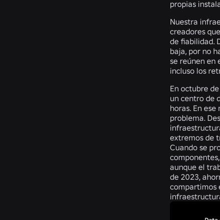
propias insta
Nuestra infrae
creadores qu
de fiabilidad.
baja, por no h
se reúnen en 
incluso los re
En octubre de
un centro de 
horas. En es
problema. Des
infraestructur
extremos de t
Cuando se pro
componentes, 
aunque el tra
de 2023, ahor
compartimos el
infraestructur