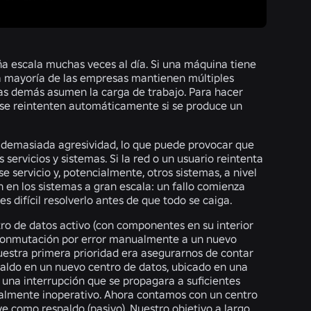
ña escala muchas veces al día. Si una máquina tiene
la mayoría de las empresas mantienen múltiples
, las demás asumen la carga de trabajo. Para hacer
ue se reintenten automáticamente si se produce un
n demasiada agresividad, lo que puede provocar que
servicios y sistemas. Si la red o un usuario reintenta
e servicio y, potencialmente, otros sistemas, a nivel
 en los sistemas a gran escala: un fallo comienza
s difícil resolverlo antes de que todo se caiga.
ro de datos activo (con componentes en su interior
 conmutación por error manualmente a un nuevo
uestra primera prioridad era asegurarnos de contar
aldo en un nuevo centro de datos, ubicado en una
: una interrupción que se propagara a suficientes
almente inoperativo. Ahora contamos con un centro
rve como respaldo (pasivo). Nuestro objetivo a largo