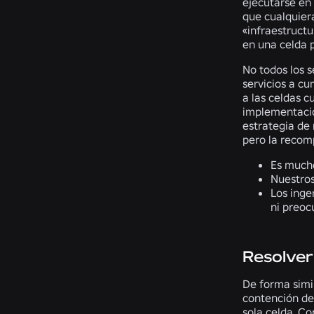
ejecutarse en 
que cualquier
«infraestructu
en una celda 
No todos los s
servicios a cu
a las celdas 
implementación
estrategia de
pero la recom
Es mucho
Nuestros
Los inge
ni preoc
Resolver
De forma simil
contención de
sola celda. C