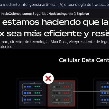
do mediante inteligencia artificial (IA) o tecnología de traducc
Empleo
Inicio
Quiénes somos
Seguridad
Noticias
Ingeniería
Explorar
estamos haciendo que la 
x sea más eficiente y res
rman, director de tecnología; Max Ross, vicepresidente de inge
 técnico