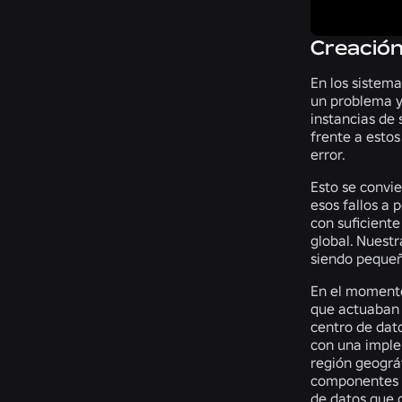
Creación
En los sistema
un problema y
instancias de 
frente a estos
error.
Esto se convi
esos fallos a 
con suficiente
global. Nuestr
siendo pequeño
En el momento
que actuaban 
centro de dat
con una imple
región geográf
componentes d
de datos que g