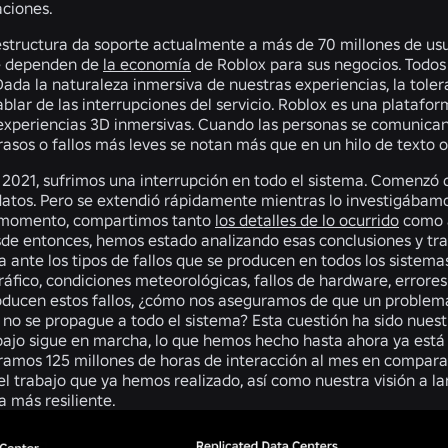
laciones.
structura da soporte actualmente a más de 70 millones de usuar
e dependen de
la economía
de Roblox para sus negocios. Todos
 Dada la naturaleza inmersiva de nuestras experiencias, la tole
ablar de las interrupciones del servicio. Roblox es una plataf
experiencias 3D inmersivas. Cuando las personas se comunican 
trasos o fallos más leves se notan más que en un hilo de texto 
 2021, sufrimos una interrupción en todo el sistema. Comenzó
datos. Pero se extendió rápidamente mientras lo investigábamo
e momento, compartimos tanto
los detalles de lo ocurrido
como a
de entonces, hemos estado analizando esas conclusiones y tra
a ante los tipos de fallos que se producen en todos los sistem
ráfico, condiciones meteorológicas, fallos de hardware, errore
ducen estos fallos, ¿cómo nos aseguramos de que un problem
no se propague a todo el sistema? Esta cuestión ha sido nuestr
bajo sigue en marcha, lo que hemos hecho hasta ahora ya está 
ramos 125 millones de horas de interacción al mes en compara
 trabajo que ya hemos realizado, así como nuestra visión a la
a más resiliente.