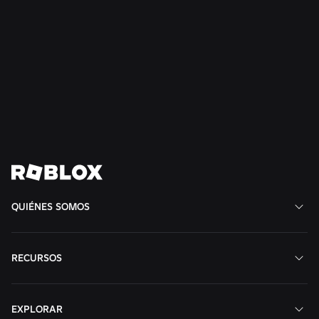
NOTICIAS
28 jul 2026
Moments: más formas de descubrir tu próximo
juego favorito en Roblox
Leer más
Ver todas las noticias
QUIÉNES SOMOS
RECURSOS
EXPLORAR