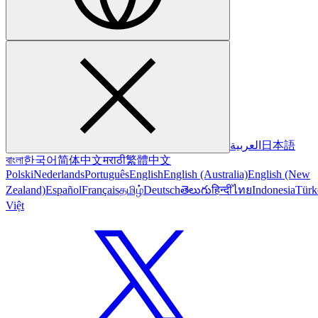
العربية
日本語
বাংলা
한국어
简体中文
मराठी
繁體中文
Polski
Nederlands
Português
English
English (Australia)
English (New
Zealand)
Español
Français
தமிழ்
Deutsch
తెలుగు
हिन्दी
ไทย
Indonesia
Türk
Việt