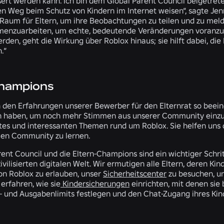
sert werden kann. Ich bin dem Global Parent Council beigetrete
n Weg beim Schutz von Kindern im Internet weisen“, sagte Jenni
Raum für Eltern, um ihre Beobachtungen zu teilen und zu melde
nzuarbeiten, um echte, bedeutende Veränderungen voranzutr
n, geht die Wirkung über Roblox hinaus; sie hilft dabei, die M
.“
Champions
 den Erfahrungen unserer Bewerber für den Elternrat so beeind
 haben, um noch mehr Stimmen aus unserer Community einzub
tes und interessanten Themen rund um Roblox. Sie helfen uns d
len Community zu lernen.
rent Council und die Eltern-Champions sind ein wichtiger Sch
ivilisierten digitalen Welt. Wir ermutigen alle Eltern, deren K
on Roblox zu erlauben, unser
Sicherheitscenter
zu besuchen, um
erfahren, wie sie
Kindersicherungen
einrichten, mit denen sie
t- und Ausgabenlimits festlegen und den Chat-Zugang ihres Ki
ÄHNLICHE NEWS