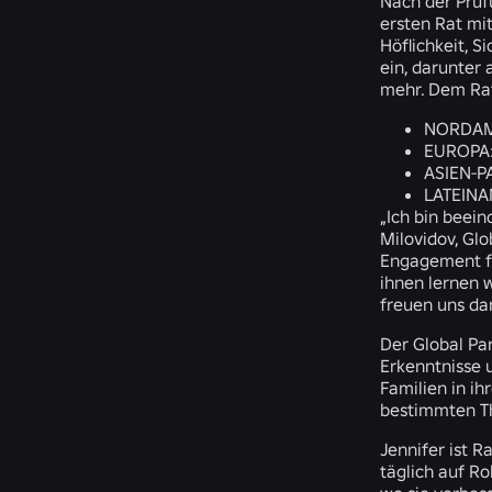
Nach der Prüf
ersten Rat mit
Höflichkeit, S
ein, darunter
mehr. Dem Rat
NORDAM
EUROPA
ASIEN-PA
LATEINA
„Ich bin beein
Milovidov, Gl
Engagement fü
ihnen lernen 
freuen uns da
Der Global Par
Erkenntnisse 
Familien in i
bestimmten T
Jennifer ist 
täglich auf Ro