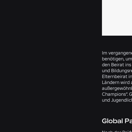
Im vergangene
benötigen, um
den Beirat in
und Bildungsre
Elternbeirat i
Ländern wird 
außergewöhnli
Champions“. G
und Jugendlic
Global P