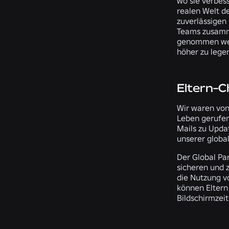
wo sie verbes
realen Welt de
zuverlässigen 
Teams zusamme
genommen werde
höher zu legen
Eltern-
Wir waren von
Leben gerufen
Mails zu Upda
unserer globa
Der Global Pa
sicheren und z
die Nutzung v
können Eltern 
Bildschirmzei