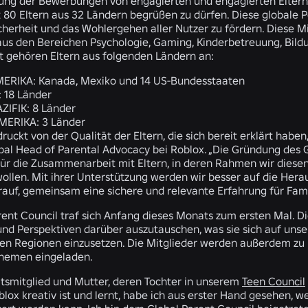
ung der Bewerbungen von engagierten und engagierten Eltern 
 80 Eltern aus 32 Ländern begrüßen zu dürfen. Diese globale P
icherheit und das Wohlergehen aller Nutzer zu fördern. Diese Mi
 aus den Bereichen Psychologie, Gaming, Kinderbetreuung, Bildu
 gehören Eltern aus folgenden Ländern an:
ERIKA:
Kanada, Mexiko und 14 US-Bundesstaaten
:
18 Länder
ZIFIK:
8 Länder
MERIKA:
3 Länder
druckt von der Qualität der Eltern, die sich bereit erklärt hab
obal Head of Parental Advocacy bei Roblox. „Die Gründung des G
r die Zusammenarbeit mit Eltern, in deren Rahmen wir diesen
wollen. Mit ihrer Unterstützung werden wir besser auf die Her
rauf, gemeinsam eine sichere und relevante Erfahrung für Famil
ent Council traf sich Anfang dieses Monats zum ersten Mal. Die
und Perspektiven darüber auszutauschen, was sie sich auf unse
hren Regionen einzusetzen. Die Mitglieder werden außerdem z
hemen eingeladen.
Ratsmitglied und Mutter, deren Tochter in unserem
Teen Council
blox kreativ ist und lernt, habe ich aus erster Hand gesehen, w