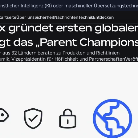
nstlicher Intelligenz (KI) oder maschineller Übersetzungstech
 Höflichkeit
Nachrichten
tartseite
Über uns
Sicherheit
Nachrichten
Technik
Entdecken
x gründet ersten globalen
gt das „Parent Champio
r aus 32 Ländern beraten zu Produkten und Richtlinien
mik, Vizepräsidentin für Höflichkeit und Partnerschaften
Veröf