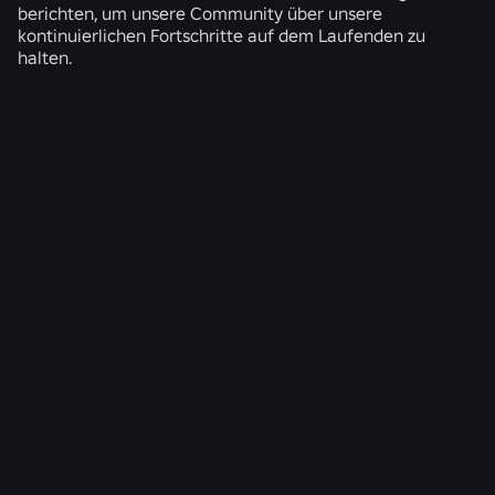
berichten, um unsere Community über unsere
kontinuierlichen Fortschritte auf dem Laufenden zu
halten.
ÄHNLICHE NEWS
TECHNIK
04.08.2026
Mehr als nur ein Selfie: Wie das
Altersüberprüfungssystem von Roblox dazu
beiträgt, die Altersüberprüfungen auf dem