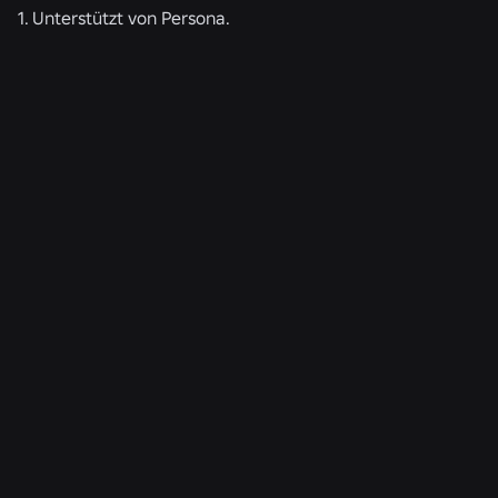
1. Unterstützt von Persona.
ÄHNLICHE NEWS
TECHNIK
04.08.2026
Mehr als nur ein Selfie: Wie das
Altersüberprüfungssystem von Roblox dazu
beiträgt, die Altersüberprüfungen auf dem
neuesten Stand zu halten