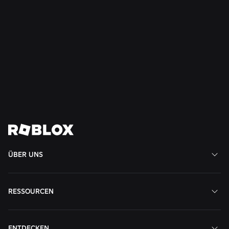
SICHERHEIT + HÖFLICHKEIT
21.07.2026
Roblox weitet den „Teen Council for Civility and
Well-Being“ auf Südamerika aus
Weiterlesen
Alle News anzeigen
ÜBER UNS
RESSOURCEN
ENTDECKEN