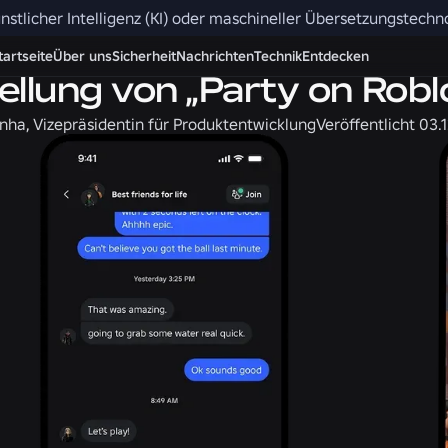
nstlicher Intelligenz (KI) oder maschineller Übersetzungstech
n
Produkt
tartseite
Über uns
Sicherheit
Nachrichten
Technik
Entdecken
ellung von „Party on Robl
nha, Vizepräsidentin für Produktentwicklung
Veröffentlicht
03.