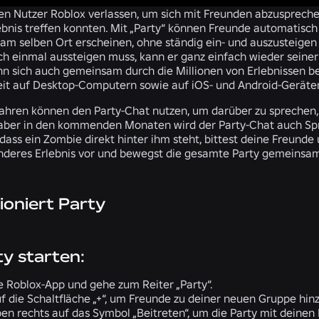
en Nutzer Roblox verlassen, um sich mit Freunden abzuspreche
ebnis treffen konnten. Mit „Party“ können Freunde automatisch 
 am selben Ort erscheinen, ohne ständig ein- und auszusteigen
h einmal aussteigen muss, kann er ganz einfach wieder seiner 
nn sich auch gemeinsam durch die Millionen von Erlebnissen be
eit auf Desktop-Computern sowie auf iOS- und Android-Geräten
Jahren können den Party-Chat nutzen, um darüber zu sprechen, w
 aber in den kommenden Monaten wird der Party-Chat auch Sprac
dass ein Zombie direkt hinter ihm steht, bittest deine Freunde 
anderes Erlebnis vor und bewegst die gesamte Party gemeinsam
ioniert Party
ty starten:
e Roblox-App und gehe zum Reiter „Party“.
uf die Schaltfläche „+“, um Freunde zu deiner neuen Gruppe hin
ben rechts auf das Symbol „Beitreten“, um die Party mit deinen