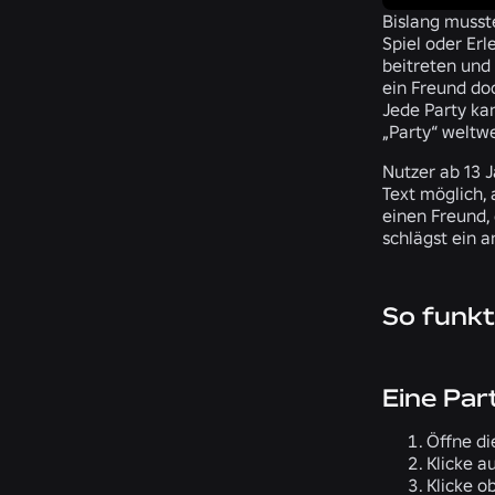
Bislang musst
Spiel oder Erl
beitreten und
ein Freund doc
Jede Party ka
„Party“ weltw
Nutzer ab 13 
Text möglich,
einen Freund, 
schlägst ein 
So funkt
Eine Par
Öffne di
Klicke a
Klicke o