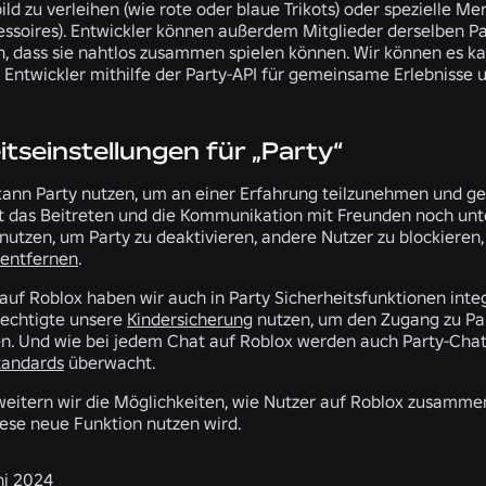
ld zu verleihen (wie rote oder blaue Trikots) oder spezielle M
ssoires). Entwickler können außerdem Mitglieder derselben Par
en, dass sie nahtlos zusammen spielen können. Wir können es 
 Entwickler mithilfe der Party-API für gemeinsame Erlebniss
itseinstellungen für „Party“
kann Party nutzen, um an einer Erfahrung teilzunehmen und ge
t das Beitreten und die Kommunikation mit Freunden noch unte
nutzen, um Party zu deaktivieren, andere Nutzer zu blockieren
 entfernen
.
auf Roblox haben wir auch in Party Sicherheitsfunktionen integ
echtigte unsere
Kindersicherung
nutzen, um den Zugang zu Par
n. Und wie bei jedem Chat auf Roblox werden auch Party-Chats
andards
überwacht.
rweitern wir die Möglichkeiten, wie Nutzer auf Roblox zusamm
se neue Funktion nutzen wird.
ni 2024