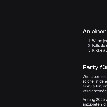
An einer
Wenn jem
Falls du
Klicke a
Party fü
Wir haben fest
solche, in den
einzuladen, u
Verdienstmögl
Anfang 2025 wi
anzubieten, di