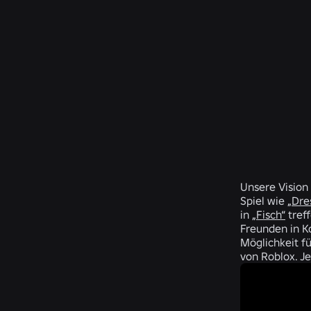
Unsere Vision
Spiel wie
„Dre
in
„Fisch“
treff
Freunden in Ko
Möglichkeit f
von Roblox. J