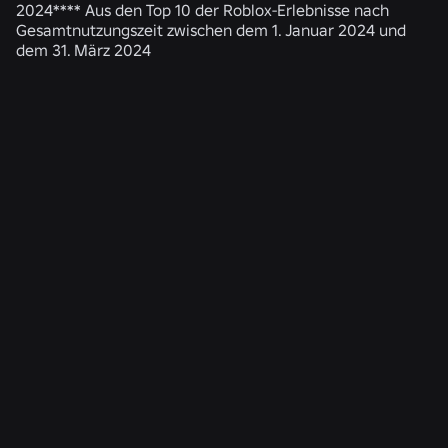
2024**** Aus den Top 10 der Roblox-Erlebnisse nach
Gesamtnutzungszeit zwischen dem 1. Januar 2024 und
dem 31. März 2024
ÄHNLICHE NEWS
TECHNIK
04.08.2026
Mehr als nur ein Selfie: Wie das
Altersüberprüfungssystem von Roblox dazu
beiträgt, die Altersüberprüfungen auf dem
neuesten Stand zu halten
Weiterlesen
NACHRICHTEN
28.07.2026
Moments: Weitere Möglichkeiten, dein
nächstes Lieblingsspiel auf Roblox zu