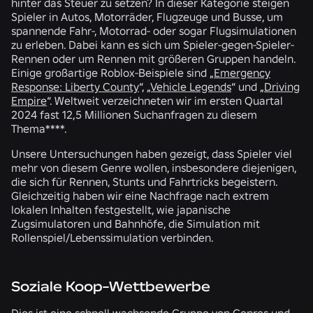
hinter das Steuer zu setzen? In dieser Kategorie steigen
Spieler in Autos, Motorräder, Flugzeuge und Busse, um
spannende Fahr-, Motorrad- oder sogar Flugsimulationen
zu erleben. Dabei kann es sich um Spieler-gegen-Spieler-
Rennen oder um Rennen mit größeren Gruppen handeln.
Einige großartige Roblox-Beispiele sind
„Emergency
Response: Liberty County
“,
„Vehicle Legends
“ und
„Driving
Empire
“. Weltweit verzeichneten wir im ersten Quartal
2024 fast
12,5 Millionen
Suchanfragen zu diesem
Thema****.
Unsere Untersuchungen haben gezeigt, dass Spieler viel
mehr von diesem Genre wollen, insbesondere diejenigen,
die sich für Rennen, Stunts und Fahrtricks begeistern.
Gleichzeitig haben wir eine Nachfrage nach extrem
lokalen Inhalten festgestellt, wie japanische
Zugsimulatoren und Bahnhöfe, die Simulation mit
Rollenspiel/Lebenssimulation verbinden.
Soziale Koop-Wettbewerbe
Dies ist eine schnell wachsende Gruppe von Genres und