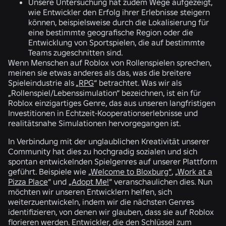
Unsere Untersuchung hat zudem Wege aufgezeigt,
wie Entwickler den Erfolg ihrer Erlebnisse steigern
können, beispielsweise durch die Lokalisierung für
eine bestimmte geografische Region oder die
Entwicklung von Sportspielen, die auf bestimmte
Teams zugeschnitten sind.
Wenn Menschen auf Roblox von Rollenspielen sprechen,
meinen sie etwas anderes als das, was die breitere
Spieleindustrie als „
RPG
“ betrachtet. Was wir als
„Rollenspiel/Lebenssimulation“ bezeichnen, ist ein für
Roblox einzigartiges Genre, das aus unseren langfristigen
Investitionen in Echtzeit-Kooperationserlebnisse und
realitätsnahe Simulationen hervorgegangen ist.
In Verbindung mit der unglaublichen Kreativität unserer
Community hat dies zu hochgradig sozialen und sich
spontan entwickelnden Spielgenres auf unserer Plattform
geführt. Beispiele wie
„Welcome to Bloxburg“
,
„Work at a
Pizza Place
“ und
„Adopt Me!
“ veranschaulichen dies. Nun
möchten wir unseren Entwicklern helfen, sich
weiterzuentwickeln, indem wir die nächsten Genres
identifizieren, von denen wir glauben, dass sie auf Roblox
florieren werden. Entwickler, die den Schlüssel zum