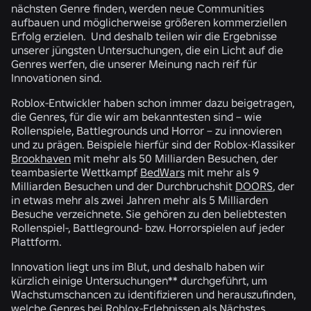
nächsten Genre finden, werden neue Communities
aufbauen und möglicherweise größeren kommerziellen
Erfolg erzielen. Und deshalb teilen wir die Ergebnisse
unserer jüngsten Untersuchungen, die ein Licht auf die
Genres werfen, die unserer Meinung nach reif für
Innovationen sind.
Roblox-Entwickler haben schon immer dazu beigetragen,
die Genres, für die wir am bekanntesten sind – wie
Rollenspiele, Battlegrounds und Horror – zu innovieren
und zu prägen. Beispiele hierfür sind der Roblox-Klassiker
Brookhaven
mit
mehr als 50 Milliarden Besuchen
, der
teambasierte Wettkampf
BedWars
mit
mehr als 9
Milliarden Besuchen
und der Durchbruchshit
DOORS
, der
in etwas mehr als zwei Jahren
mehr als 5 Milliarden
Besuche
verzeichnete. Sie gehören zu den beliebtesten
Rollenspiel-, Battleground- bzw. Horrorspielen auf jeder
Plattform.
Innovation liegt uns im Blut, und deshalb haben wir
kürzlich einige Untersuchungen** durchgeführt, um
Wachstumschancen zu identifizieren und herauszufinden,
welche Genres bei Roblox-Erlebnissen als Nächstes