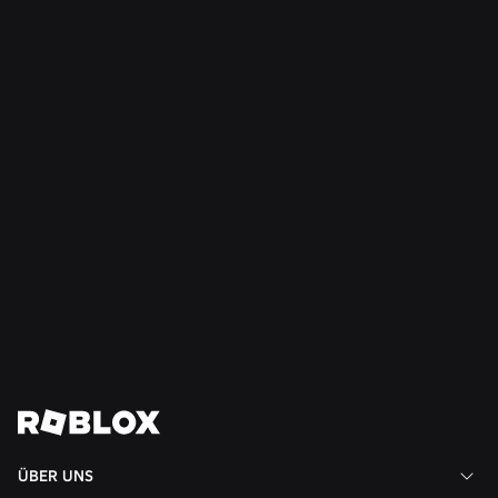
entdecken
Weiterlesen
SICHERHEIT + HÖFLICHKEIT
21.07.2026
Roblox weitet den „Teen Council for Civility and
Well-Being“ auf Südamerika aus
Weiterlesen
Alle News anzeigen
ÜBER UNS