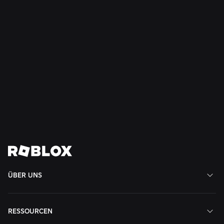
SICHERHEIT + HÖFLICHKEIT
21.07.2026
Roblox weitet den „Teen Council for Civility and
Well-Being“ auf Südamerika aus
Weiterlesen
Alle News anzeigen
ÜBER UNS
RESSOURCEN