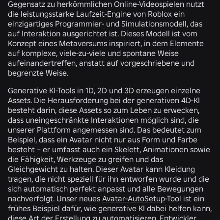
Gegensatz zu herkömmlichen Online-Videospielen nutzt
die leistungsstarke Laufzeit-Engine von Roblox ein
einzigartiges Programmier- und Simulationsmodell, das
auf Interaktion ausgerichtet ist. Dieses Modell ist vom
Konzept eines Metaversums inspiriert, in dem Elemente
auf komplexe, viele-zu-viele und spontane Weise
aufeinandertreffen, anstatt auf vorgeschriebene und
begrenzte Weise.
Generative KI-Tools in 1D, 2D und 3D erzeugen einzelne
Assets. Die Herausforderung bei der generativen 4D-KI
besteht darin, diese Assets so zum Leben zu erwecken,
dass uneingeschränkte Interaktionen möglich sind, die
unserer Plattform angemessen sind. Das bedeutet zum
Beispiel, dass ein Avatar nicht nur aus Form und Farbe
besteht – er umfasst auch ein Skelett, Animationen sowie
die Fähigkeit, Werkzeuge zu greifen und das
Gleichgewicht zu halten. Dieser Avatar kann Kleidung
tragen, die nicht speziell für ihn entworfen wurde und die
sich automatisch perfekt anpasst und alle Bewegungen
nachverfolgt. Unser neues
Avatar-AutoSetup
-Tool ist ein
frühes Beispiel dafür, wie generative KI dabei helfen kann,
diese Art der Erstellung zu automatisieren. Entwickler