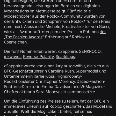
Digitaldesigner, der Grenzen überschreitet und
herausragende Leistungen im Bereich des digitalen
Modedesigns im Metaverse zeigt. Fünf digitale
Modeschöpfer aus der Roblox-Community wurden von
den Entwicklern und Schöpfern von Roblox* für den Preis
nominiert. Alessandro Michele, Kreativdirektor von Gucci,
wird als Avatar auftreten, um den Preis im Rahmen
der
„The Fashion Awards
“-Erfahrung auf Roblox zu
überreichen.
Die fünf Nominierten waren:
cSapphire
,
GENKROCO
,
inkwaves
,
Reverse_Polarity
,
Sparklings
.
cSapphire wurde von einer Jury ausgewählt, die sich aus
BFC-Geschäftsführerin Caroline Rush, Supermodel und
Unternehmerin Karlie Kloss, Highsnobiety-
Redaktionsleiter Christopher Morency, Dazed-Fashion-
Features-Direktorin Emma Davidson und W-Magazine-
Chefredakteurin Sara Moonves zusammensetzte.
Um die Einführung des Preises zu feiern, hat der BFC ein
immersives Erlebnis auf Roblox geschaffen, das Modefans
aus aller Welt die Möglichkeit bietet, Teil seines