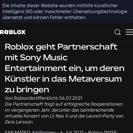
Die Inhalte dieser Website wurden mithilfe künstlicher
Teilen
Intelligenz (KI) oder maschineller Übersetzungstechnologie
übersetzt und können Fehler enthalten.
Nachrichten
Roblox geht Partnerschaft
mit Sony Music
Entertainment ein, um deren
Künstler in das Metaversum
zu bringen
Von
Roblox
Veröffentlicht
06.07.2021
Die Partnerschaft folgt auf erfolgreiche Kooperationen
im vergangenen Jahr, darunter das bahnbrechende
virtuelle Konzert von Lil Nas X und die Launch-Party von
Zara Larsson
SAN MATEO, Kalifornien
–
6. Juli 2021
–
Roblox
(NYSE: