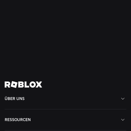
NACHRICHTEN
28.07.2026
Moments: Weitere Möglichkeiten, dein
nächstes Lieblingsspiel auf Roblox zu
entdecken
Weiterlesen
Alle News anzeigen
ÜBER UNS
RESSOURCEN