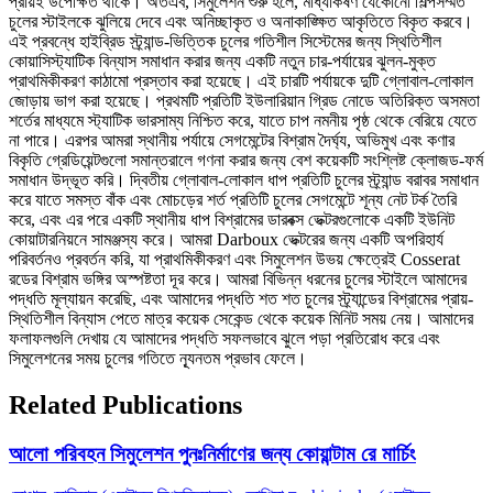
প্রায়ই উপেক্ষিত থাকে। অতএব, সিমুলেশন শুরু হলে, মাধ্যাকর্ষণ যেকোনো শিল্পসম্মত
চুলের স্টাইলকে ঝুলিয়ে দেবে এবং অনিচ্ছাকৃত ও অনাকাঙ্ক্ষিত আকৃতিতে বিকৃত করবে।
এই প্রবন্ধে হাইব্রিড স্ট্র্যান্ড-ভিত্তিক চুলের গতিশীল সিস্টেমের জন্য স্থিতিশীল
কোয়াসিস্ট্যাটিক বিন্যাস সমাধান করার জন্য একটি নতুন চার-পর্যায়ের ঝুলন-মুক্ত
প্রাথমিকীকরণ কাঠামো প্রস্তাব করা হয়েছে। এই চারটি পর্যায়কে দুটি গ্লোবাল-লোকাল
জোড়ায় ভাগ করা হয়েছে। প্রথমটি প্রতিটি ইউলারিয়ান গ্রিড নোডে অতিরিক্ত অসমতা
শর্তের মাধ্যমে স্ট্যাটিক ভারসাম্য নিশ্চিত করে, যাতে চাপ নমনীয় পৃষ্ঠ থেকে বেরিয়ে যেতে
না পারে। এরপর আমরা স্থানীয় পর্যায়ে সেগমেন্টের বিশ্রাম দৈর্ঘ্য, অভিমুখ এবং কণার
বিকৃতি গ্রেডিয়েন্টগুলো সমান্তরালে গণনা করার জন্য বেশ কয়েকটি সংশ্লিষ্ট ক্লোজড-ফর্ম
সমাধান উদ্ভূত করি। দ্বিতীয় গ্লোবাল-লোকাল ধাপ প্রতিটি চুলের স্ট্র্যান্ড বরাবর সমাধান
করে যাতে সমস্ত বাঁক এবং মোচড়ের শর্ত প্রতিটি চুলের সেগমেন্টে শূন্য নেট টর্ক তৈরি
করে, এবং এর পরে একটি স্থানীয় ধাপ বিশ্রামের ডারবক্স ভেক্টরগুলোকে একটি ইউনিট
কোয়াটারনিয়নে সামঞ্জস্য করে। আমরা Darboux ভেক্টরের জন্য একটি অপরিহার্য
পরিবর্তনও প্রবর্তন করি, যা প্রাথমিকীকরণ এবং সিমুলেশন উভয় ক্ষেত্রেই Cosserat
রডের বিশ্রাম ভঙ্গির অস্পষ্টতা দূর করে। আমরা বিভিন্ন ধরনের চুলের স্টাইলে আমাদের
পদ্ধতি মূল্যায়ন করেছি, এবং আমাদের পদ্ধতি শত শত চুলের স্ট্র্যান্ডের বিশ্রামের প্রায়-
স্থিতিশীল বিন্যাস পেতে মাত্র কয়েক সেকেন্ড থেকে কয়েক মিনিট সময় নেয়। আমাদের
ফলাফলগুলি দেখায় যে আমাদের পদ্ধতি সফলভাবে ঝুলে পড়া প্রতিরোধ করে এবং
সিমুলেশনের সময় চুলের গতিতে ন্যূনতম প্রভাব ফেলে।
Related Publications
আলো পরিবহন সিমুলেশন পুনঃনির্মাণের জন্য কোয়ান্টাম রে মার্চিং