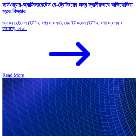
হার্ডওয়্যার-অ্যাক্সিলারেটেড রে-ট্রেসিংয়ের জন্য স্থানীয়ভাবে অভিযোজিত
স্তর-বিস্তার
জ্যাকব হেইডেল (ইউটাহ বিশ্ববিদ্যালয়), সেম ইউকসেল (ইউটাহ বিশ্ববিদ্যালয় +
রবলোক্স), et al.
Read More