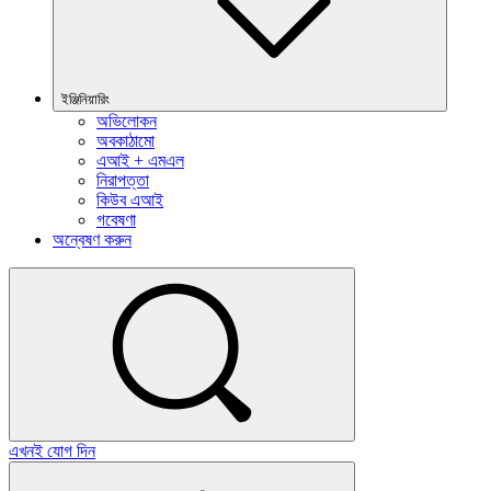
ইঞ্জিনিয়ারিং
অভিলোকন
অবকাঠামো
এআই + এমএল
নিরাপত্তা
কিউব এআই
গবেষণা
অন্বেষণ করুন
এখনই যোগ দিন