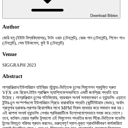
Download Bibtex
Author
জেরি হসু (ইউটা বিশ্ববিদ্যালয়), টংটং ওয়াং (টেনসেন্ট), ঝেরং পান (টেনসেন্ট), শিফেং গাও
(টেনসেন্ট), সেম ইউকসেল, কুই উ (টেনসেন্ট)
Venue
SIGGRAPH 2023
Abstract
লাগ্রাঞ্জিয়ান/ইউলারিয়ান হাইব্রিড স্ট্র্যান্ড-ভিত্তিক চুলের সিমুলেশন প্রযুক্তি দ্রুত
VFX এবং রিয়েল-টাইম গ্রাফিক্স অ্যাপ্লিকেশনগুলিতে একটি জনপ্রিয় পদ্ধতি হয়ে
উঠেছে। লাগ্রাঞ্জিয়ান চুলের গতিবিদ্যায়, ব্যয়বহুল সংঘর্ষ সনাক্তকরণ ও হ্যান্ডলিং এড়াতে
ইন্টার-চুল সংস্পর্শগুলো ইউলারিয়ান গ্রিডে ধারাবাহিক পদ্ধতি (কন্টিনিউয়াম মেথড), অর্থাৎ
গ্রানুলার ড্রাকার-প্রাগার রিয়োলজির সাথে MPM স্কিম ব্যবহার করে সমাধান করা হয়।
এই ঝাপসা সংঘর্ষ হ্যান্ডলিং লেখার প্রক্রিয়াটিকে উল্লেখযোগ্যভাবে সহজ করে তোলে।
তবে, বর্তমান হেয়ার গ্রুমিং টুলগুলো এই সিমুলেশন পদ্ধতির জন্য স্ট্রিং-ভিত্তিক মডেলিং
টুলের বিস্তৃত পরিসর প্রদান করলেও, গুরুত্বপূর্ণ স্যাগ-মুক্ত প্রাথমিকীকরণ কার্যকারিতা