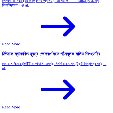
লোগান মোসিয়ার (ওয়াটারলু বিশ্ববিদ্যালয়), তোশিয়া হachimisuka (ওয়াটারলু
বিশ্ববিদ্যালয়), et al.
Read More
নিউরাল স্বাক্ষরিত দূরত্ব ক্ষেত্রগুলিতে গঠনমূলক সলিড জিওমেট্রি
জোয়ে মার্সচনার (MIT + কার্নেগি মেলন), সিলভিয়া সেলেন (টরন্টো বিশ্ববিদ্যালয়), et
al.
Read More