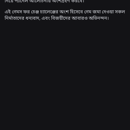
নিয়ে প্যানেল আলোচনায় অংশগ্রহণ করবে।
এই গেমস ফর চেঞ্জ চ্যালেঞ্জের অংশ হিসেবে গেম জমা দেওয়া সকল
নির্মাতাদের ধন্যবাদ, এবং বিজয়ীদের আবারও অভিনন্দন।
সম্পর্কিত খবর
ইঞ্জিনিয়ারিং
৪ আগ, ২০২৬
সেলফি ছাড়িয়ে: Roblox-এর বয়স-নিশ্চিতকরণ
ব্যবস্থা কীভাবে বয়স যাচাইকে সর্বদা হালনাগাদ রাখে