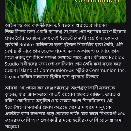
আইল্যান্ড অব কমিউনিয়ন এই বছরের শুরুতে ব্রাজিলের
শিক্ষার্থীদের জন্য একটি চ্যালেঞ্জ-সংক্রান্ত গেম জ্যামের অংশ হিসেবে
প্রথম তৈরি হয়েছিল এবং সেই ইভেন্টে বিজয়ী হয়েছিল। কোনও
পূর্ববর্তী Roblox অভিজ্ঞতা ছাড়া দুইজন শিক্ষার্থীর দ্বারা তৈরি, এটি
দেখায় কীভাবে গেম ডেভেলপমেন্ট দলগত কাজ ও যোগাযোগের
মতো গুরুত্বপূর্ণ জীবন দক্ষতা শেখাতে পারে, এবং কীভাবে Roblox
Studio নবীনদের জন্য প্রো-সোসিয়াল গেম তৈরি করা সহজ করে
তোলে। Island of Communion-এর স্টুডিও Communion Inc.
১০,০০০ মার্কিন ডলারের দ্বিতীয় স্থান পুরস্কার জিতবে।
আমরা এই গেমস ফর চেঞ্জ চ্যালেঞ্জে অংশগ্রহণকারী সকলকে
কৃতজ্ঞ, যারা এককভাবে বা এই বছরের শুরুতে ব্রাজিল, ভারত ও
দক্ষিণ কোরিয়ায় অনুষ্ঠিত গেম জ্যামে অংশ নিয়েছিলেন। ওই
ইভেন্টগুলো সরাসরি প্রমাণ করেছে গেমের মাধ্যমে মানুষকে
একত্রিত করে সম্প্রদায় গড়ে তোলার শক্তি, যার ফলে বিশ্বব্যাপী ১৫০
জনেরও বেশি অংশগ্রহণকারীর মধ্যে ২৫টিরও বেশি চ্যালেঞ্জ জমা
পড়েছে।