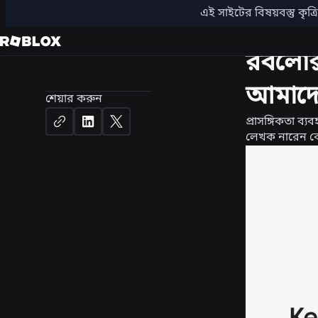
এই সাইটের বিষয়বস্তু কৃত্র
নিরাপত্তা + স
রবলোক্স
আমাদের
শেয়ার করুন
প্রাসঙ্গিকতা ব্য
লেখক
নারেন কো