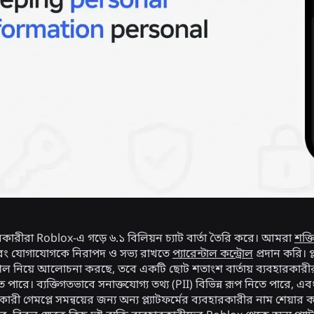
ারকারীরা Roblox-এ গড়ে ৬.১ বিলিয়ন চ্যাট বার্তা তৈরি করে। আমরা
শক্ত
 যোগাযোগকে নিরাপদ ও সভ্য রাখতে
প্যারেন্টাল কন্ট্রোল
প্রদান করি। 
ৌশল নিয়ে আলোচনা করছে, তবে একটি ছোট শতাংশ বার্তায় ব্যবহারকারীরা ব্
পারে। ব্যক্তিগতভাবে সনাক্তযোগ্য তথ্য (PII) বিভিন্ন রূপ নিতে পারে, 
ী গেমপ্লে সমন্বয়ের জন্য অন্য প্ল্যাটফর্মের ব্যবহারকারীর নাম শেয়ার 