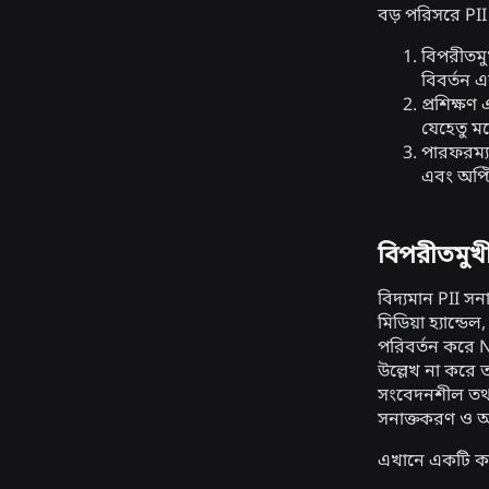
বড় পরিসরে PII
বিপরীতমু
বিবর্তন এ
প্রশিক্ষণ 
যেহেতু মড
পারফরম্যা
এবং অপ্টি
বিপরীতমুখী
বিদ্যমান PII সন
মিডিয়া হ্যান্ডে
পরিবর্তন করে 
উল্লেখ না করে 
সংবেদনশীল তথ্য
সনাক্তকরণ ও অস
এখানে একটি কাল্