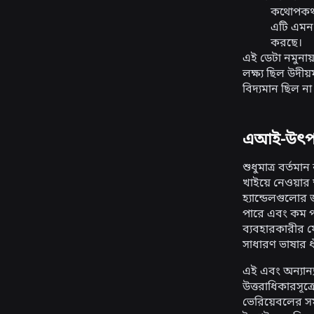
কথোপকথনে
এটি এমন 
করছে।
এই ডেটা নমুনায়
লক্ষ্য ছিল উদী
বিদ্যমান ছিল ন
এআই-উৎপন্ন
শুধুমাত্র বর্তম
খাইয়ে নেওয়ার 
হ্যান্ডেলগুলোর
পারে এবং কম পর
ব্যবহারকারীর য
সাধারণ ভাষার ধা
এই এবং অন্যান
উত্তরাধিকারসূত্
ভেরিয়েবলের সম