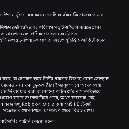
ন উপায় খুঁজে বের করে। একটি কার্যকর সিস্টেমকে ভাষার
শিক্ষণ ডেটাসেট এবং পরিমাপ পদ্ধতিও তৈরি করতে হবে।
রোডাকশন ডেটা প্রশিক্ষণের জন্য যথেষ্ট নয়।
্ঞতায় নেতিবাচক প্রভাব এড়াতে সুচিন্তিত আর্কিটেকচার
র করে, যা টোকেন-স্তরে নির্দিষ্ট ধরনের বিশেষ্য যেমন সোশ্যাল
্যালেঞ্জ নয়। দক্ষ দুষ্কৃতকারীরা ইচ্ছাকৃতভাবে তাদের ভাষা
ং
চার্লি
ব্যবহার করা বা কোনো প্ল্যাটফর্মের নাম স্পষ্টভাবে
ফর্মে সংযোগ করার সংকেত দিতে পারে, অথচ কখনোই সেই
 কাজ শুধু Roblox-এ শেয়ার করা স্পষ্ট PII টেক্সট
PII-সংক্রান্ত কথোপকথনে অংশগ্রহণ থেকে বিরত রাখা।
বাইপাসিং প্যাটার্ন দেওয়া হলো: