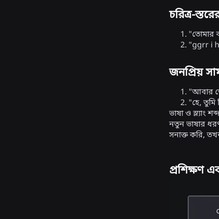
চরিত্র-স্তর
"তোমার ক
"ggrr i 
জনপ্রিয় সা
"আবার তো
"হে, তুম
ভাষা ও স্ল্যাং 
নতুন ভাষার ধরণ 
সনাক্ত করি, তখন
প্রশিক্ষণ এ