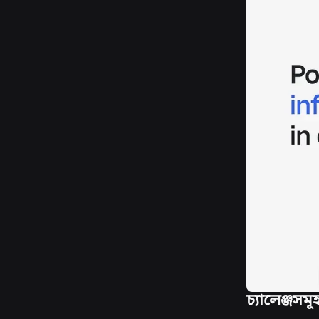
চ্যালেঞ্জসম