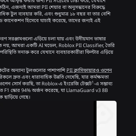
াটফর্মে আকৃষ্ট করার জন্য PII সংগ্রহের চেষ্টা করে, যেখানে
 কঠিন, এজন্যই আমরা PII শেয়ার বা অনুসন্ধানের বিরুদ্ধে
ধিক টুল ব্যবহার করি, এবং শুধুমাত্র ১৮ বছর বা তার বেশি
টেড কানেকশন হিসেবে যাচাই করেছে, তাদের জন্যই এই
াক্তকরণ সরঞ্জামগুলো এড়িয়ে চলা যায় এবং উদীয়মান ভাষার
ুঁত নয়, আমরা একটি AI মডেল, Roblox PII Classifier, তৈরি
রিস্থিতি সনাক্ত করে যেখানে ব্যবহারকারীরা ফিল্টার এড়িয়ে
টের অন্যান্য টুলগুলোর পাশাপাশি
PII ক্লাসিফায়ারও ওপেন
কলে দ্রুত এবং ধারাবাহিক উন্নতি দেখেছি, যার কর্মক্ষমতা
1
ওপেন সোর্স করছি, তা Roblox-এ ইংরেজি টেক্সট
-এ সম্ভাব্য
 F1 স্কোর 94% অর্জন করেছে, যা LlamaGuard v3 8B
 ছাড়িয়ে গেছে।