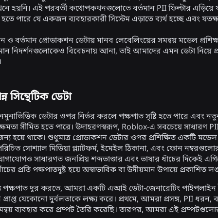
 হয়নি। এই পরবর্তী কথোপকথনগুলোতে বর্তমান PII ফিল্টার এড়িয়ে যাওয
হতে পারে যে একজন ব্যবহারকারী সিস্টেম এড়াতে ব্যর্থ হচ্ছে এবং যতক্
ন ও বর্তমান প্রোডাকশন ডেটায় মানব লেবেলিংয়ের সমন্বয় মডেল প্রশিক্
য়মান নিদর্শনগুলোকেও বিবেচনায় আনা, তাই আমাদের এমন ডেটা নিয়ে প
া।
 সিন্থেটিক ডেটা
ান নমুনাভিত্তিক ডেটার ওপর নির্ভর করলে পক্ষপাত সৃষ্টি হতে পারে এবং 
ক্ষমতা সীমিত হতে পারে। উদাহরণস্বরূপ, Roblox-এ সবচেয়ে সাধারণ PII অ
 জন্য হয়ে থাকে। শুধুমাত্র প্রোডাকশন ডেটার ওপর প্রশিক্ষিত একটি ম
িচিত সোশ্যাল মিডিয়া প্ল্যাটফর্ম, ইমেইল ঠিকানা, এবং ফোন নম্বরগ
োগাযোগও সাধারণত জনপ্রিয় শব্দভাণ্ডার এবং ভাষার ধাঁচের দিকেই এগিয়ে
ঁচের প্রতি পক্ষপাতদুষ্ট হয়ে অস্বাভাবিক বা উদীয়মান উপায়ে প্রকাশিত ল
্য পক্ষপাত দূর করতে, আমরা একটি এআই ডেটা-জেনারেটিং পাইপলাইন তৈর
রে প্রাপ্ত যেকোনো দুর্বলতাকে লক্ষ্য করে। প্রথমে, আমরা প্রসঙ্গ, PII ধরন
ন্বয় ব্যবহার করে প্রম্পট তৈরি করেছি। তারপর, আমরা এই প্রম্পটগুলো