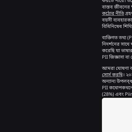
করতে পারে। তবে, 
বাস্তব জীবনের ক
কঠোর নীতি
গ্র
বয়সী ব্যবহারক
বিধিনিষেধ শিথ
ব্যক্তিগত তথ্য 
নিদর্শনের সাথে
করেছি যা ভাষার 
PII জিজ্ঞাসা বা
আমরা ঘোষণা ক
সোর্স করছি
। ২০
অন্যান্য উপলব
PII কথোপকথনে
(28%) এবং Piir