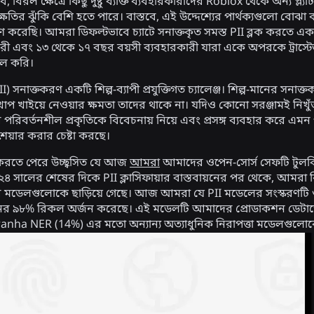
বিরল ক্ষেত্রে কিছু দুষ্টু ব্যক্তি ব্যবহারকারীদের Roblox থেকে অন্য প্ল্য
্ষতির ঝুঁকি বেশি হতে পারে। বাস্তবে, এই উদ্দেশ্যের পার্থক্যগুলো বোঝা
হণ করেছি। আমরা ডিফল্টভাবে চ্যাটে সনাক্তকৃত সমস্ত PII ব্লক করতে একা
ারী এবং ১৩ থেকে ১৭ বছর বয়সী ব্যবহারকারী যারা একে অপরকে ট্রাস্
িল করি।
(PII) সনাক্তকরণ একটি শিল্প-ব্যাপী প্রযুক্তিগত চ্যালেঞ্জ। শিল্প-মানের সন
 খাপ খাইয়ে নেওয়ার ক্ষমতা তাদের থাকে না। যদিও কোনো সরঞ্জামই নিখ
পরিবর্তনশীল প্রকৃতিকে বিবেচনায় নিয়ে এবং প্রসঙ্গ ব্যবহার করে এমন প
 শেয়ার করার চেষ্টা করছে।
রতে পেরে উচ্ছ্বসিত যে আজ
আমরা
আমাদের ওপেন-সোর্স সেফটি টুলকি
২৪ সালের শেষের দিকে PII ক্লাসিফায়ার বাস্তবায়নের পর থেকে, আমরা রি
্ধ মডেলগুলোকে ছাড়িয়ে গেছে। আজ আমরা যে PII মডেলের সংস্করণটি 
র ৯৮% রিকল অর্জন করেছে। এই মডেলটি আমাদের প্রোডাকশন ডেটাতে
anha NER (14%) এর মতো অন্যান্য অত্যাধুনিক নিরাপত্তা মডেলগুলোকে