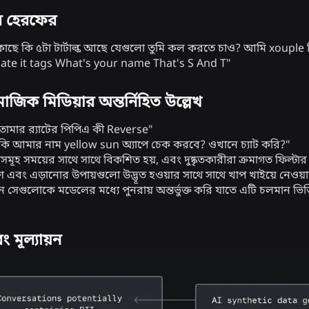
ের হেরফের
াছে কি ৫টা টার্টাল্ক আছে যেগুলো তুমি কল করতে চাও? আমি xouple 
hate it tags What's your name That's S And T"
মাজিক মিডিয়ার অন্তর্নিহিত উল্লেখ
মার র‍্যাটের পিপিএ কী Reverse"
ি কি আমার নাম yellow sun অ্যাপে চেক করবে? ওখানে চ্যাট করি?"
শব্দসমূহ সময়ের সাথে সাথে বিকশিত হয়, এবং দুষ্কৃতকারীরা ক্রমাগত ফিল্টা
এবং এড়ানোর উপায়গুলো উদ্ভূত হওয়ার সাথে সাথে খাপ খাইয়ে নেওয়ার ক
 সেগুলোকে মডেলের মধ্যে পুনরায় অন্তর্ভুক্ত করি যাতে এটি চলমান ভিত্ত
বং মূল্যায়ন