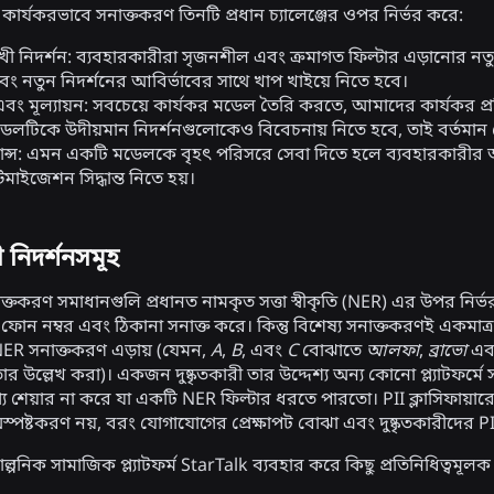
 কার্যকরভাবে সনাক্তকরণ তিনটি প্রধান চ্যালেঞ্জের ওপর নির্ভর করে:
খী নিদর্শন:
ব্যবহারকারীরা সৃজনশীল এবং ক্রমাগত ফিল্টার এড়ানোর নতু
বং নতুন নিদর্শনের আবির্ভাবের সাথে খাপ খাইয়ে নিতে হবে।
এবং মূল্যায়ন:
সবচেয়ে কার্যকর মডেল তৈরি করতে, আমাদের কার্যকর প্র
েলটিকে উদীয়মান নিদর্শনগুলোকেও বিবেচনায় নিতে হবে, তাই বর্তমান প্
ন্স:
এমন একটি মডেলকে বৃহৎ পরিসরে সেবা দিতে হলে ব্যবহারকারীর অভিজ
মাইজেশন সিদ্ধান্ত নিতে হয়।
 নিদর্শনসমূহ
াক্তকরণ সমাধানগুলি প্রধানত নামকৃত সত্তা স্বীকৃতি (NER) এর উপর নির্ভ
ল, ফোন নম্বর এবং ঠিকানা সনাক্ত করে। কিন্তু বিশেষ্য সনাক্তকরণই একমাত্র চ
NER সনাক্তকরণ এড়ায় (যেমন,
A
,
B
, এবং
C
বোঝাতে
আলফা
,
ব্রাভো
এব
তার উল্লেখ করা)। একজন দুষ্কৃতকারী তার উদ্দেশ্য অন্য কোনো প্ল্যাট
 শেয়ার না করে যা একটি NER ফিল্টার ধরতে পারতো। PII ক্লাসিফায়ারের
্পষ্টকরণ নয়, বরং যোগাযোগের প্রেক্ষাপট বোঝা এবং দুষ্কৃতকারীদের 
পনিক সামাজিক প্ল্যাটফর্ম StarTalk ব্যবহার করে কিছু প্রতিনিধিত্বমূলক 