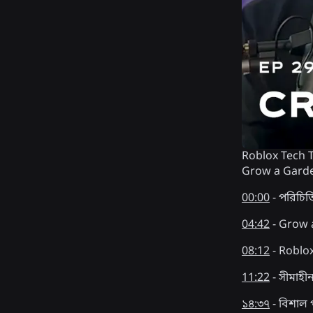
Roblox Tech Ta
Grow a Garden-
00:00
- পরিচিত
04:42
- Grow 
08:12
- Roblox-
11:22
- সীমাহী
১৪:৩৭
- বিশাল 