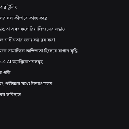
ার টুলিং
ডেলের দল কীভাবে কাজ করে
শ্বস্ততা এবং ফটোরিয়ালিজমের সন্ধানে
 স্বাধীনতার জন্য কষ্ট দূর করা
ৈব সামাজিক অভিজ্ঞতা হিসেবে বাগান বৃদ্ধি
-এ AI অ্যাপ্লিকেশনসমূহ
ের গতি
 এবং পরীক্ষার মধ্যে টানাপোড়েন
র্মের ভবিষ্যত
সম্পর্কিত খবর