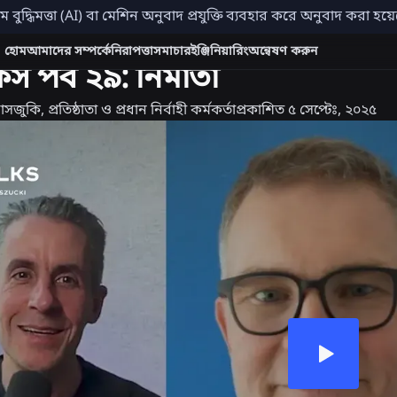
িম বুদ্ধিমত্তা (AI) বা মেশিন অনুবাদ প্রযুক্তি ব্যবহার করে অনুবাদ করা হয
রদায়
হোম
আমাদের সম্পর্কে
নিরাপত্তা
সমাচার
ইঞ্জিনিয়ারিং
অন্বেষণ করুন
 পর্ব ২৯: নির্মাতা
জুকি, প্রতিষ্ঠাতা ও প্রধান নির্বাহী কর্মকর্তা
প্রকাশিত
৫ সেপ্টেঃ, ২০২৫