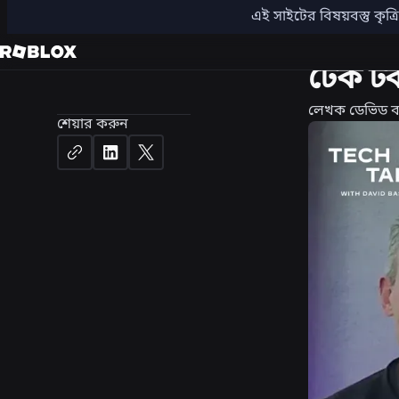
এই সাইটের বিষয়বস্তু কৃত্র
পণ্য
সম্প্
টেক টকস
লেখক
ডেভিড বাস
শেয়ার করুন