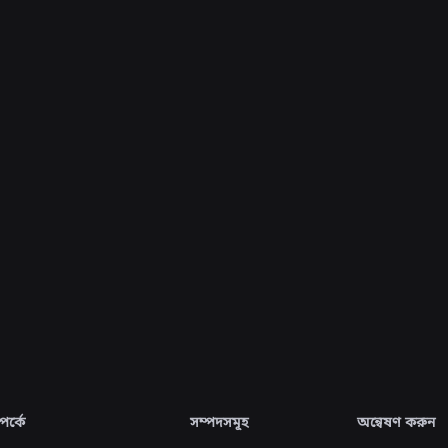
ইঞ্জিনিয়ারিং
৩১ জুল, ২০২৬
Roblox Unveils New Security Research
and Tools at Black Hat and BSides Las
Vegas
আরও পড়ুন
সব খবর দেখুন
র্কে
সম্পদসমূহ
অন্বেষণ করুন