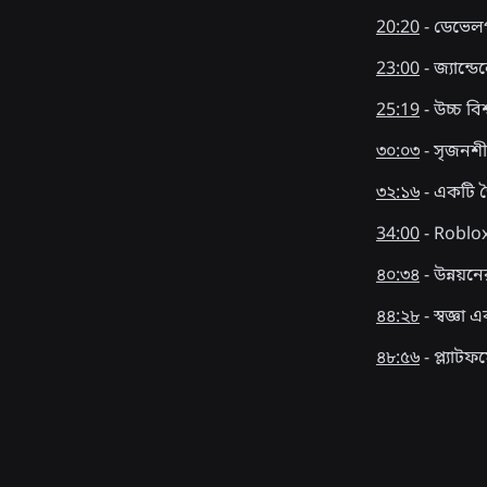
20:20
- ডেভেলপ
23:00
- জ্যান্
25:19
- উচ্চ বি
৩০:০৩
- সৃজনশীল
৩২:১৬
- একটি জ
34:00
- Roblox
৪০:৩৪
- উন্নয়ন
৪৪:২৮
- স্বজ্ঞা
৪৮:৫৬
- প্ল্যাটফ