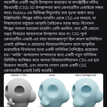
সহকর্মীরা একটি পদ্ধতি উপস্থাপন করেছেন যা কনস্ট্রাক্টিভ সলিড
জিওমেট্রি (CSG) 3D উপস্থাপনার জন্য জেনারেটিভ এআইকে সক্ষম
করে। Roblox-এর ফিজিক্স সিমুলেটর তার দৃঢ়তা অর্জন করে
ইঞ্জিনিয়ারিং শিল্পের সলিড মডেলিং থেকে CSG-এর মাধ্যমে, যা
বিশ্বাসযোগ্য ভার্চুয়াল আকৃতি তৈরিকেও সহজ করে। বিনোদন
শিল্পের পাতলা সারফেস মডেলিং বেশি প্রচলিত, তবে এটি কোনো
বস্তুর ভিতরের আয়তনকে উপস্থাপন করে না। CSG পূর্বে
জেনারেটিভ এআই-এর সাথে অসামঞ্জস্যপূর্ণ ছিল কারণ জ্যামিতিতে
এআই প্রশিক্ষণ ও প্রয়োগের ডিফারেনশিয়েশন ধাপে আকৃতির
ধারাবাহিক বিবর্তনের মতো একটি গাণিতিক বৈশিষ্ট্যের প্রয়োজন
হয়। "ফাজি" অপারেশন সম্পাদনের জন্য একটি নতুন গাণিতিক
প্রিমিটিভ আবিষ্কার করে আমরা ডিফারেনশিয়েবল CSG-এর দ্বার
উন্মোচন করেছি, এবং তারপর সেখান থেকে একটি CSG
জেনারেটিভ এআই তৈরি করেছি।