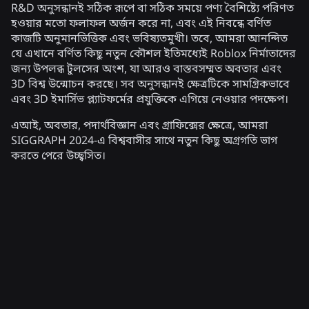
R&D অনুসন্ধানই সঠিক রূপে বা সঠিক সময়ে পণ্য বৈশিষ্ট্যে পরিণত
হওয়ার মতো ফলাফল অর্জন করে না, এবং এই নিবন্ধে বর্ণিত
কাজটি অনুমানভিত্তিক এবং ভবিষ্যতমুখী। তবে, আমরা আনন্দিত
যে এখানে বর্ণিত কিছু নতুন কৌশল ইতিমধ্যেই Roblox নির্মাতাদের
জন্য উপলব্ধ টুলসের অংশ, যা আরও বাস্তবসম্মত অবতার এবং
3D বিশ্ব উন্মোচন করছে। সব অনুসন্ধানই ক্ষেত্রটিকে সামগ্রিকভাবে
এবং 3D ইমার্সিভ প্ল্যাটফর্মের প্রযুক্তিকে এগিয়ে নেওয়ার পদক্ষেপ।
এআই, অবতার, পদার্থবিজ্ঞান এবং গ্রাফিক্সের ক্ষেত্রে, আমরা
SIGGRAPH 2024-এ বিশ্ববাসীর সাথে নতুন কিছু অগ্রগতি ভাগ
করতে পেরে উচ্ছ্বসিত।
সম্পর্কিত খবর