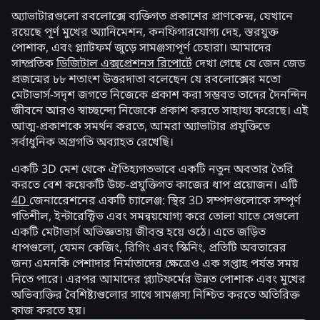
অ্যাভাটারগুলো রবলোক্সে ব্যক্তিগত প্রকাশের প্রাণকেন্দ্র, যেখানে
রয়েছে পূর্ণ মুখের অ্যানিমেশন, কনফিগারযোগ্য দেহ, স্তরযুক্ত
পোশাক, এবং প্ল্যাটফর্ম জুড়ে সামঞ্জস্যপূর্ণ চেহারা। আমাদের
সাম্প্রতিক
ডিজিটাল এক্সপ্রেশনস রিপোর্টে
দেখা গেছে যে জেন জেড
প্রজন্মের ৮৮ শতাংশ উত্তরদাতা বলেছেন যে রবলোক্সের মতো
মেটাভার্স-সদৃশ জগতে নিজেকে প্রকাশ করা সম্ভবত তাদের দৈনন্দিন
জীবনে আরও স্বাচ্ছন্দ্যে নিজেকে প্রকাশ করতে সাহায্য করেছে। এই
আত্ম-প্রকাশকে সমর্থন করতে, আমরা অ্যাভাটার প্রযুক্তিতে
সর্বাধুনিক অগ্রগতি অব্যাহত রেখেছি।
একটি 3D মেশ থেকে ঐতিহ্যগতভাবে একটি নতুন অবতার তৈরি
করতে বেশ কয়েকটি উচ্চ-প্রযুক্তিগত কাজের ধাপ প্রয়োজন। এটি
4D
জেনারেেশনের একটি চ্যালেঞ্জ: স্থির 3D সম্পদগুলোকে সম্পূর্ণ
গতিশীল, ইন্টারেক্টিভ এবং সমন্বয়যোগ্য করে তোলা যাতে সেগুলো
একটি মেটাভার্স অভিজ্ঞতায় জীবন্ত হয়ে ওঠে। এতে জড়িত
ধাপগুলো, যেমন কেজিং, রিগিং এবং স্কিনিং, প্রতিটি অবতারের
জন্য এমনকি পেশাদার নির্মাতাদের ক্ষেত্রেও এক সপ্তাহ পর্যন্ত সময়
নিতে পারে। এরপর আমাদের প্ল্যাটফর্মের উন্নত পোশাক এবং মুখের
অভিব্যক্তির বৈশিষ্ট্যগুলোর সাথে সামঞ্জস্য নিশ্চিত করতে অতিরিক্ত
কাজ করতে হয়।