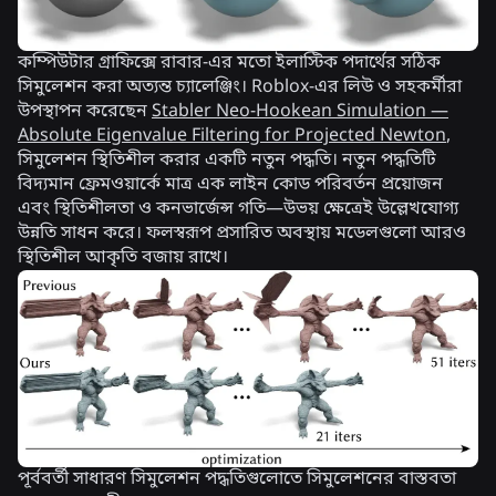
কম্পিউটার গ্রাফিক্সে রাবার-এর মতো ইলাস্টিক পদার্থের সঠিক
সিমুলেশন করা অত্যন্ত চ্যালেঞ্জিং। Roblox-এর লিউ ও সহকর্মীরা
উপস্থাপন করেছেন
Stabler Neo-Hookean Simulation —
Absolute Eigenvalue Filtering for Projected Newton
,
সিমুলেশন স্থিতিশীল করার একটি নতুন পদ্ধতি। নতুন পদ্ধতিটি
বিদ্যমান ফ্রেমওয়ার্কে মাত্র এক লাইন কোড পরিবর্তন প্রয়োজন
এবং স্থিতিশীলতা ও কনভার্জেন্স গতি—উভয় ক্ষেত্রেই উল্লেখযোগ্য
উন্নতি সাধন করে। ফলস্বরূপ প্রসারিত অবস্থায় মডেলগুলো আরও
স্থিতিশীল আকৃতি বজায় রাখে।
পূর্ববর্তী সাধারণ সিমুলেশন পদ্ধতিগুলোতে সিমুলেশনের বাস্তবতা