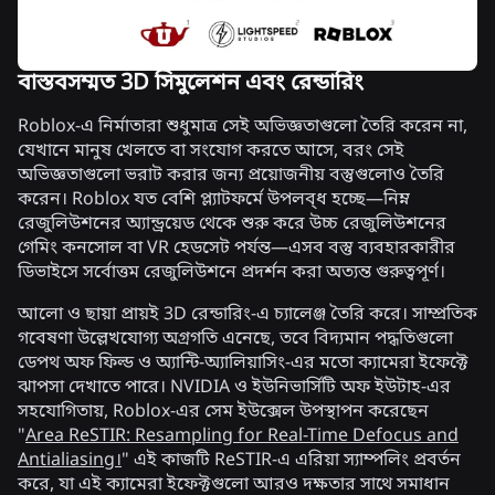
বাস্তবসম্মত 3D সিমুলেশন এবং রেন্ডারিং
Roblox-এ নির্মাতারা শুধুমাত্র সেই অভিজ্ঞতাগুলো তৈরি করেন না,
যেখানে মানুষ খেলতে বা সংযোগ করতে আসে, বরং সেই
অভিজ্ঞতাগুলো ভরাট করার জন্য প্রয়োজনীয় বস্তুগুলোও তৈরি
করেন। Roblox যত বেশি প্ল্যাটফর্মে উপলব্ধ হচ্ছে—নিম্ন
রেজুলিউশনের অ্যান্ড্রয়েড থেকে শুরু করে উচ্চ রেজুলিউশনের
গেমিং কনসোল বা VR হেডসেট পর্যন্ত—এসব বস্তু ব্যবহারকারীর
ডিভাইসে সর্বোত্তম রেজুলিউশনে প্রদর্শন করা অত্যন্ত গুরুত্বপূর্ণ।
আলো ও ছায়া প্রায়ই 3D রেন্ডারিং-এ চ্যালেঞ্জ তৈরি করে। সাম্প্রতিক
গবেষণা উল্লেখযোগ্য অগ্রগতি এনেছে, তবে বিদ্যমান পদ্ধতিগুলো
ডেপথ অফ ফিল্ড ও অ্যান্টি-অ্যালিয়াসিং-এর মতো ক্যামেরা ইফেক্টে
ঝাপসা দেখাতে পারে। NVIDIA ও ইউনিভার্সিটি অফ ইউটাহ-এর
সহযোগিতায়, Roblox-এর সেম ইউক্সেল উপস্থাপন করেছেন
"
Area ReSTIR: Resampling for Real-Time Defocus and
Antialiasing।
"
এই কাজটি ReSTIR-এ এরিয়া স্যাম্পলিং প্রবর্তন
করে, যা এই ক্যামেরা ইফেক্টগুলো আরও দক্ষতার সাথে সমাধান