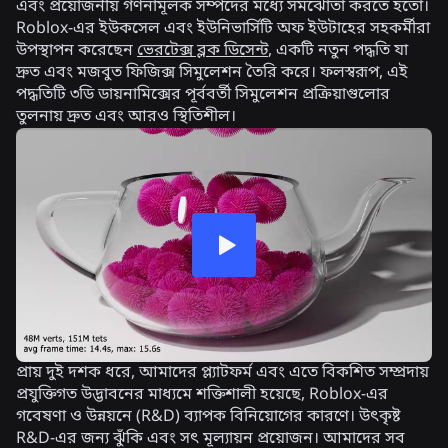
এবং প্রয়োজনীয় গণনামূলক সম্পদের মধ্যে সমঝোতা করতে হতো।
Roblox-এর ইউকসেল এবং ইউনিভার্সিটি অফ ইউটাহের সহকর্মীরা
উপস্থাপন করেছেন
ভেরটেক্স ব্লক ডিসেন্ট
, একটি নতুন পদ্ধতি যা
দ্রুত এবং মজবুত ফিজিক্স সিমুলেশন তৈরি করে। ফলস্বরূপ, এই
পদ্ধতিটি ৩ডি ডায়নামিক্সের পূর্ববর্তী সিমুলেশন প্রক্রিয়াগুলোর
তুলনায় দ্রুত এবং আরও স্থিতিশীল।
প্রায় দুই দশক ধরে, আমাদের প্ল্যাটফর্ম এবং এতে বিকশিত সম্প্রদায়
প্রযুক্তিগত উদ্ভাবনের মাধ্যমে শক্তিশালী হয়েছে, Roblox-এর
গবেষণা ও উন্নয়নে (R&D) ব্যাপক বিনিয়োগের কারণে। উৎকৃষ্ট
R&D-এর জন্য ঝুঁকি এবং সৎ মূল্যায়ন প্রয়োজন। আমাদের সব