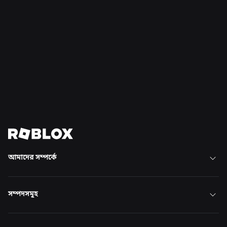
সমাচার
১৬ জুল, ২০২৬
রবলোক্সে সীমাহীন নির্মাণ
আরও পড়ুন
সব খবর দেখুন
আমাদের সম্পর্কে
সম্পদসমূহ