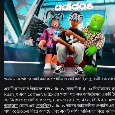
অ্যাডিডাস তাদের আইকনিক স্পোর্টস ও লাইফস্টাইল ব্র্যান্ডটি রবলোক
একটি চমৎকার উদাহরণ হল adidas। ব্র্যান্ডটি Roblox নির্মাতাদের স
Rush_X
এবং
CoffeeNerdz-এর
সাথে, শত শত আইটেমের একটি বৈচি
ক্যাটালগে সহযোগিতা করেছে, যার মধ্যে রয়েছে বিরল, বিক্রি হয়ে যাও
আইটেম
যেমন এর
নেকপিস
। adidas তাদের আইকনিক স্পোর্টস এব
পণ্য Roblox-এ নিয়ে আসছে এবং একটি শপিং অভিজ্ঞতা নিয়ে পরীক্ষা