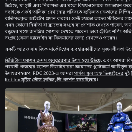
উঠেছে, যা সৃষ্টি এবং নিরাপত্তা-এর মতো বিষয়গুলোকে ক্ষমতায়ন করে।
সবাইকে একই তালিকা দেখানোর পরিবর্তে ব্যক্তিগত ক্রেতাদের বিভিন্ন
ব্যক্তিগতকৃত আইটেম প্রদান করবে। কেউ হয়তো তাদের স্টাইলের সা
এমন কোনো নির্মাতা বা ব্র্যান্ডের সংগ্রহ বা পোশাক দেখতে পাবেন, অ
বন্ধুদের মধ্যে জনপ্রিয় পোশাক দেখতে পাবেন। তারা ট্রেন্ডিং শপিং অভি
সংগ্রহ (যেমন হ্যালোইন বা ক্রিসমাসের জন্য) দেখতেও পারেন।
একটি আরও সামাজিক মার্কেটপ্লেস ব্যবহারকারীদের সৃজনশীলতা উন
ডিজিটাল ফ্যাশন ক্রমশ অনুপ্রেরণার উৎস হয়ে উঠছে
, এবং আমরা বিশ
পরবর্তী প্রজন্মের ফ্যাশন ডিজাইনাররা আমাদের প্ল্যাটফর্মে আবির্ভূত হ
উদাহরণস্বরূপ, RDC 2023-এ আমরা
পার্সন্স স্কুল অফ ডিজাইনের
দুই
Roblox সৃষ্টির
ভৌত प्रतिकৃতি প্রদর্শন করেছিলাম
।