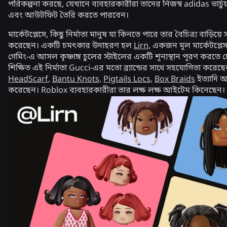
পরিকল্পনা করছে, যেখানে ব্যবহারকারীরা তাদের নিজস্ব adidas ভার্চ
এবং আউটফিট তৈরি করতে পারবেন।
মার্কেটপ্লেসে, কিছু নির্মাতা মানুষ যা কিনতে পারে তার বৈচিত্র্য বাড়িয
করেছেন। একটি চমৎকার উদাহরণ হল
Lirn
, একজন মূল মার্কেটপ্লেস 
গেমিং-এ আসল কৃষ্ণাঙ্গ চুলের স্টাইলের একটি শূন্যস্থান পূরণ করতে চে
শিক্ষিত এই নির্মাতা Gucci-এর মতো ব্র্যান্ডের সাথে সহযোগিতা করেছ
HeadScarf
,
Bantu Knots,
Pigtails Locs
,
Box Braids
ইত্যাদি 
করেছেন। Roblox ব্যবহারকারীরা তার লক্ষ লক্ষ আইটেম কিনেছেন।