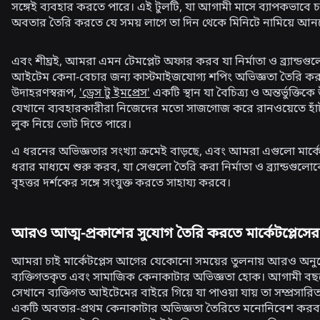
সঙ্গেই ব্যবহার করতে পারে। এই টুলটি, যা আগামী মাসে ব্যাপকভাবে চা
অবতার তৈরি করতে যে সময় লাগে তা দিন থেকে মিনিটে নামিয়ে আন
এবং শীঘ্রই, আমরা এমন টেমপ্লেট অফার করব যা নির্মাতা ও ব্র্যান্ড
আইটেম কেনা-বেচার জন্য কাস্টমাইজযোগ্য শপিং অভিজ্ঞতা তৈরি ক
উদাহরণস্বরূপ,
'ড্রেস টু ইমপ্রেস'
একটি স্থান যা বৈচিত্র্য ও অন্তর্ভুক্ত
যেখানে ব্যবহারকারীরা নিজেদের মতো সাজগোজ করে রানওয়েতে হাঁ
লুক নিয়ে ভোট দিতে পারে।
এ ধরনের অভিজ্ঞতার সংখ্যা ক্রমেই বাড়ছে, এবং আমরা এগুলো মার্কে
ধরার মাধ্যমে শুরু করব, যা সেগুলো তৈরি করা নির্মাতা ও ব্র্যান্ডগুল
বৃহত্তর দর্শকের সঙ্গে সংযুক্ত করতে সাহায্য করবে।
আরও আত্ম-প্রকাশের সুযোগ তৈরি করতে মার্কেটপ্লেসের 
আমরা চাই মার্কেটপ্লেস আগের যেকোনো সময়ের তুলনায় আরও অনুপ্
ব্যক্তিগতকৃত এবং সামাজিক কেনাকাটার অভিজ্ঞতা হোক। আগামী ব
সেখানে ব্যক্তিগত আইটেমের বাইরে গিয়ে যা পাওয়া যায় তা সম্প্রসা
একটি অবতার-প্রথম কেনাকাটার অভিজ্ঞতা তৈরিতে মনোনিবেশ কর