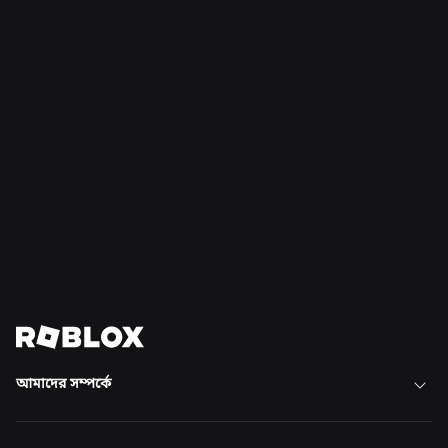
আরও পড়ুন
সমাচার
১৬ জুল, ২০২৬
রবলোক্সে সীমাহীন নির্মাণ
আরও পড়ুন
সব খবর দেখুন
আমাদের সম্পর্কে