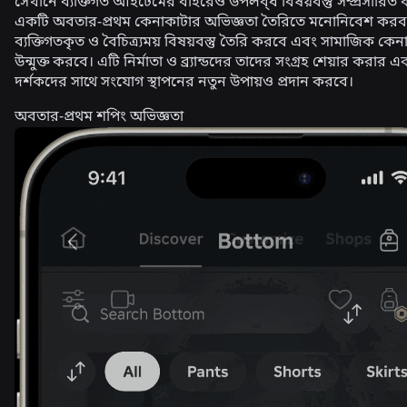
সেখানে ব্যক্তিগত আইটেমের বাইরেও উপলব্ধ বিষয়বস্তু সম্প্রসারি
একটি অবতার-প্রথম কেনাকাটার অভিজ্ঞতা তৈরিতে মনোনিবেশ কর
ব্যক্তিগতকৃত ও বৈচিত্র্যময় বিষয়বস্তু তৈরি করবে এবং সামাজিক কে
উন্মুক্ত করবে। এটি নির্মাতা ও ব্র্যান্ডদের তাদের সংগ্রহ শেয়ার করার 
দর্শকদের সাথে সংযোগ স্থাপনের নতুন উপায়ও প্রদান করবে।
অবতার-প্রথম শপিং অভিজ্ঞতা