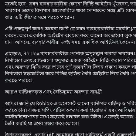
মতোই হবে। যখন ব্যবহারকারীরা কোনো নির্দিষ্ট আইটেম খুঁজবেন, তা
পারবেন তাদের বিদ্যমান আলমারিতে থাকা পোশাকের সঙ্গে এটি কেমন
তারা এটি কীসের সঙ্গে পরতে পারেন।
এটি গুরুত্বপূর্ণ কারণ আমরা জানি যে যখন ব্যবহারকারীরা মার্কেটপ্ল
করেন, তারা একাধিক আইটেম ব্যবহার করে তাদের অবতারের লুক সম্
চান। আসলে, ব্যবহারকারীরা ৬০% সময় একাধিক আইটেমই কেনেন।
এছাড়াও, Roblox ব্যবহারকারীরা পোশাক অনুসন্ধান করতে পারবেন
নির্মাতারা এবং ব্র্যান্ডগুলো শুধুমাত্র একক আইটেম বিক্রি করার পরিবর্তে
এবং অবতার বিক্রি করে তাদের পূর্ণ সৃজনশীল ভিশন প্রকাশ করতে প
নির্মাতারা সহযোগিতা করে বিভিন্ন ব্যক্তির তৈরি আইটেম দিয়ে তৈরি পো
করতে পারবে।
আরও ব্যক্তিগতকৃত এবং বৈচিত্র্যময় অবতার সামগ্রী
আমরা জানি যে Roblox-এ অনেকেই তাদের ব্যক্তিগত ব্যক্তিত্ব ও পরিচ
করতে চান। এজন্য শপিং ব্যক্তিগতকরণ করা প্রয়োজন এবং আবিষ্কা
কাস্টমাইজেশনের মধ্যে সহজেই চলাচল করা উচিত। এজন্যই আমরা 
তৈরি করছি যা এসব সম্ভব করে তোলে।
উদাহরণস্বরূপ, এআই (AI) আমাদের পুরো প্ল্যাটফর্মে একটি
গুরুত্বপূর্ণ 