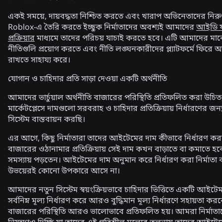
একই সময়ে, দায়বদ্ধতা নিশ্চিত করতে এবং খারাপ অভিনেতাদের নির
Roblox-এ তৈরি করতে ইচ্ছুক নির্মাতাদের অবশ্যই আমাদের
আইডি 
প্রক্রিয়ার
মাধ্যমে তাদের পরিচয় যাচাই করতে হবে। এটি আমাদের মার্ক
নীতিগুলি প্রয়োগ করতে এবং নীতি লঙ্ঘনকারীদের প্ল্যাটফর্মে ফিরে
রাখতে সাহায্য করে।
যোগান ও চাহিদার প্রতি সাড়া দেওয়া একটি অর্থনীতি
আমাদের ভার্চুয়াল অর্থনীতি বাজারের পরিস্থিতি প্রতিফলিত করা উচ
মার্কেটপ্লেসে দামগুলো সরবরাহ ও চাহিদার প্রতিক্রিয়ায় নির্ধারণের জ
সিস্টেম বাস্তবায়ন করছি।
এর আগে, কিছু নির্মাতারা তাদের আইটেমের দাম কীভাবে নির্ধারণ ক
বাজারের ওঠানামার প্রতিক্রিয়ায় সেই দাম কখন বাড়াতে বা কমাতে হব
সমস্যায় পড়তেন। আইটেমের দাম অনুমান করে নির্ধারণ করা নির্মাতা 
উভয়েরই কোনো উপকারে আসে না।
আমাদের নতুন সিস্টেম স্বয়ংক্রিয়ভাবে চাহিদার ভিত্তিতে একটি আইটেম
সর্বনিম্ন মূল্য নির্ধারণ করে আরও বুদ্ধিমান মূল্য নির্ধারণে সহায়তা কর
বাজারের পরিস্থিতি আরও ভালোভাবে প্রতিফলিত হয়। আমরা নির্মাত