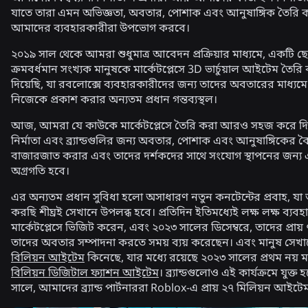
যাতে তারা এমন অভিজ্ঞতা, অবতার, পোশাক এবং আনুষাঙ্গিক তৈরি 
আমাদের ব্যবহারকারীরা উপভোগ করবে।
২০১৯ সাল থেকে আমরা শুধুমাত্র আবেদন প্রক্রিয়ার মাধ্যমে, একটি ছোট
ক্রমবর্ধমান সংখ্যক মানুষকে মার্কেটপ্লেসে 3D ভার্চুয়াল আইটেম তৈর
দিয়েছি, যা রবলোক্সে ব্যবহারকারীদের জন্য তাদের অবতারের মাধ্যম
নিজেকে প্রকাশ করার অন্যতম প্রধান গন্তব্যস্থল।
আজ, আমরা যে কাউকে মার্কেটপ্লেসে তৈরি করা আরও সহজ করে দিচ
নির্মাতা এবং ব্র্যান্ডগুলির জন্য অবতার, পোশাক এবং আনুষাঙ্গিকের বৈচি
বাজারজাত করার এবং তাদের দর্শকদের সাথে সংযোগ স্থাপনের জন্য 
অগ্রগতি হবে।
এর অন্যতম প্রধান সুবিধা হলো অসাধারণ নতুন কনটেন্টের প্রবাহ, 
করছি শীঘ্রই সেখানে উপলব্ধ হবে। প্রতিদিন ইতিমধ্যেই লক্ষ লক্ষ ব্যব
মার্কেটপ্লেসে ভিজিট করেন, এবং ২০২৩ সালের ডিসেম্বরে, তাদের প্রায
তাদের অবতার সম্পাদনা করতে সময় ব্যয় করেছেন। এবং মানুষ সেখ
বিলিয়ন আইটেম
কিনেছে, যার মধ্যে রয়েছে ২০২৩ সালের প্রথম নয় মা
বিলিয়ন ডিজিটাল ফ্যাশন আইটেম
। ব্র্যান্ডগুলোও এই কার্যক্রমে যুক্ত 
সালে, আমাদের ব্র্যান্ড পার্টনাররা Roblox-এ প্রায় ২৭ মিলিয়ন আইটে