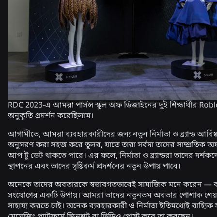
RDC 2023-এ আমরা পার্সন্স স্কুল অফ ডিজাইনের দুই শিক্ষার্থীর Robl
অনুকৃতি প্রদর্শন করেছিলাম।
আগামীতে, আমরা ব্যবহারকারীদের জন্য নতুন নির্মাতা ও ব্র্যান্ড আবিষ
অনুসরণ করা সহজ করে তুলব, যাতে তারা সর্বদা তাদের সাম্প্রতিক অফ
আপ টু ডেট থাকতে পারে। এর ফলে, নির্মাতা ও ব্র্যান্ডরা তাদের দর্শ
স্থাপনের এবং তাদের সৃষ্টিকর্ম প্রদর্শনের নতুন উপায় পাবে।
অনেকে তাদের অবতারকে স্বভাবগতভাবেই সামাজিক মনে করেন — বন্
সংযোগের একটি উপায়। আমরা তাদের নতুনতম অবতার পোশাক শেয
সাহায্য করতে চাই। অনেক ব্যবহারকারী ও নির্মাতা ইতিমধ্যেই বাহ্যিক
মেসেজিং প্ল্যাটফর্মে স্ক্রিনশট বা ভিডিও পোস্ট করে তা করছেন।