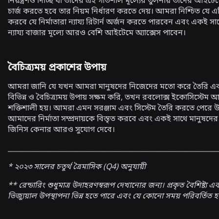
নিয়ন্ত্রণও দিচ্ছি যা তাদের এই গতিশীল মূল্যের তুলনায় তাদের আইট
চার্জ করতে হবে তার নিয়ম নির্ধারণ করতে দেয়। আমরা নিশ্চিত যে এট
করবে যে নির্মাতারা ন্যায্য রিটার্ন অর্জন করতে পারবেন এবং একই সাথ
ন্যায্য বাজার মূল্যে আরও বেশি আইটেমে অ্যাক্সেস পাবেন।
বৈচিত্র্যময় প্রকাশের উপায়
আমরা জানি যে যখন আমরা মানুষদের নিজেদের মতো করে তৈরি এব
বিভিন্ন ও বৈচিত্র্যময় উপায় সক্ষম করি, তখন রবলোক্স ইকোসিস্টেম 
শক্তিশালী হয়। আমরা এমন সরঞ্জাম এবং সিস্টেম তৈরি করতে পেরে উচ্
আমাদের নির্মাতা সম্প্রদায়কে বিস্তৃত করবে এবং একই সাথে মানুষদের
জিনিস কেনার আরও সুযোগ দেবে।
_____________________________________________________________
* ২০২৩ সালের চতুর্থ ত্রৈমাসিক (Q4) অনুযায়ী
** রেন্ডারিং শুধুমাত্র উদাহরণস্বরূপ দেখানোর জন্য। প্রকৃত বৈশিষ্ট্য এব
ভিজ্যুয়াল উপস্থাপনা ভিন্ন হতে পারে এবং যে কোনো সময় পরিবর্তিত 