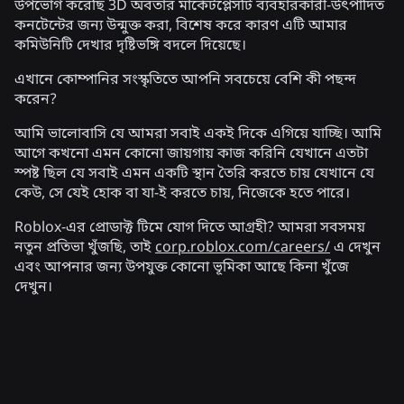
উপভোগ করেছি 3D অবতার মার্কেটপ্লেসটি ব্যবহারকারী-উৎপাদিত
কনটেন্টের জন্য উন্মুক্ত করা, বিশেষ করে কারণ এটি আমার
কমিউনিটি দেখার দৃষ্টিভঙ্গি বদলে দিয়েছে।
এখানে কোম্পানির সংস্কৃতিতে আপনি সবচেয়ে বেশি কী পছন্দ
করেন?
আমি ভালোবাসি যে আমরা সবাই একই দিকে এগিয়ে যাচ্ছি। আমি
আগে কখনো এমন কোনো জায়গায় কাজ করিনি যেখানে এতটা
স্পষ্ট ছিল যে সবাই এমন একটি স্থান তৈরি করতে চায় যেখানে যে
কেউ, সে যেই হোক বা যা-ই করতে চায়, নিজেকে হতে পারে।
Roblox-এর প্রোডাক্ট টিমে যোগ দিতে আগ্রহী? আমরা সবসময়
নতুন প্রতিভা খুঁজছি, তাই
corp.roblox.com/careers/
এ দেখুন
এবং আপনার জন্য উপযুক্ত কোনো ভূমিকা আছে কিনা খুঁজে
দেখুন।
সম্পর্কিত খবর