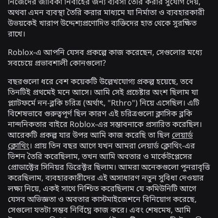
নিজেদের জীবিকা নির্বাহের জন্য ব্যবসা তৈরি করার সুযোগ দেয়,
অথবা এমন ব্যবস্থা তৈরি করার মাধ্যমে যা নির্মাতা ও ব্যবহারকারী
উভয়কেই খারাপ উদ্দেশ্যপ্রণোদিত ব্যক্তিদের হাত থেকে সুরক্ষিত
রাখে।
Roblox-এ আপনি যেসব প্রকল্পে কাজ করেছেন, সেগুলোর মধ্যে
সবচেয়ে প্রভাবশালী কোনগুলো?
বছরগুলো ধরে বেশ কয়েকটি উল্লেখযোগ্য প্রকল্প হয়েছে, তবে
তিনটিই প্রথমেই মনে আসে। আমি সেই প্রচেষ্টার অংশ ছিলাম যা
প্ল্যাটফর্মে নন-ব্লকি চরিত্র (অর্থাৎ, "Rthro") নিয়ে এসেছিল। এটি
বিশেষভাবে গুরুত্বপূর্ণ ছিল কারণ এই চরিত্রগুলো ক্লাসিক ব্লকি
নান্দনিকতার বাইরে Roblox-এর সম্ভাবনাকে প্রসারিত করেছিল।
আরেকটি প্রকল্প যার উপর আমি কাজ করেছি তা ছিল
লেয়ার্ড
ক্লোথিং
। প্রায় তিন বছর আগে যখন আমরা লেয়ার্ড ক্লোথিং-এর
ভিশন তৈরি করেছিলাম, তখন আমি অবতার ও মার্কেটপ্লেসের
প্রোডাক্টের সিনিয়র ডিরেক্টর ছিলাম। আমরা অনেকগুলো পুনরাবৃত্তি
করেছিলাম, ব্যবহারকারীদের এই অসাধারণ নতুন সুবিধা দেওয়ার
লক্ষ্য নিয়ে, একই সাথে নিশ্চিত করেছিলাম যে কমিউনিটি আগে
যেসব অভিজ্ঞতা ও অবতার কাস্টমাইজেশনে বিনিয়োগ করেছে,
সেগুলো যতটা সম্ভব নির্বিঘ্নে কাজ করে। এবং শেষমেষ, আমি