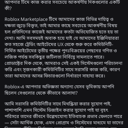
আপনার টিমে কাজ করার সবচেয়ে আকর্ষণীয় দিকগুলোর একটি
কী?
Roblox Marketplace টিমে আমাদের কাজ বিভিন্ন দায়িত্ব ও
দক্ষতা জুড়ে বিস্তৃত, তাই আমার কাছে সবচেয়ে আকর্ষণীয় বিষয়
হল প্রতিদিনের কাজেই আমাদের কতটা অভিযোজিত হতে হয় তা
দেখা। আমি সবসময়ই অবাক হয়ে যাই যে আমাদের ইঞ্জিনিয়াররা
কত সহজে ট্রেডিং আইটেমের UX থেকে শুরু করে কমিউনিটি-
নির্মিত আইটেমের তৃতীয় পক্ষের পুনঃবিক্রয়ের পেছনের গণিত ও
লজিক পর্যন্ত সবকিছুর জটিলতা নির্বিঘ্নে সামলাতে পারে।
প্রোডাক্টের দিক থেকে, আমরাও সেই একই সিস্টেমগুলো পরিচালনা
করি এবং সৃজনকারী কমিউনিটির সাথে সরাসরি কাজ করি, কারণ
তারা আমাদের আসন্ন ফিচারগুলো নির্ধারণে সাহায্য করে।
Roblox-এ আপনার অভিজ্ঞতা অন্যান্য যেসব ভূমিকায় আপনি
ছিলেন সেগুলোর থেকে কীভাবে আলাদা?
আমি সরাসরি কমিউনিটির সাথে মিথস্ক্রিয়া করার সুযোগ পাই,
পাশাপাশি এমন সিস্টেম ডিজাইন করার সুযোগ পাই যা বৃহৎ
পরিসরে তাদের জীবনে উল্লেখযোগ্য ইতিবাচক প্রভাব ফেলতে পারে
— সেটা আর্থিক হোক, এমন প্রোগ্রাম ও সিস্টেমের মাধ্যমে যা তাদের