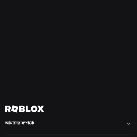
সমাচার
১৬ জুল, ২০২৬
রবলোক্সে সীমাহীন নির্মাণ
আরও পড়ুন
সব খবর দেখুন
আমাদের সম্পর্কে