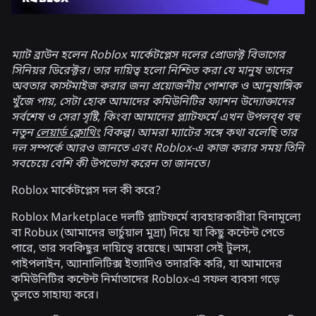
ম্যাট ব্রাউন হলেন Roblox মার্কেটপ্লেস দলের প্রোডাক্ট বিভাগের
সিনিয়র ডিরেক্টর। তার দায়িত্ব হলো নিশ্চিত করা যে মানুষ তাদের
অবতার কাস্টমাইজ করার জন্য প্রয়োজনীয় পোশাক ও আনুষাঙ্গিক
খুঁজে পায়, সেটা হোক আমাদের কমিউনিটির ফ্যাশন উদ্যোক্তাদের
সর্বশেষ ও সেরা সৃষ্টি, কিংবা আমাদের প্ল্যাটফর্মে এখন উপলব্ধ বহু
নতুন
লেয়ার্ড ক্লোথিং
বিকল্প। আমরা ম্যাটের সঙ্গে কথা বলেছি তার
দল সম্পর্কে আরও জানতে এবং Roblox-এ কাজ করার সময় তিনি
সবচেয়ে বেশি কী উপভোগ করেন তা জানতে।
Roblox মার্কেটপ্লেস দল কী করে?
Roblox Marketplace দলটি প্ল্যাটফর্মে ব্যবহারকারীরা বিনামূল্যে
বা Robux (আমাদের ভার্চুয়াল মুদ্রা) দিয়ে যা কিছু কন্টেন্ট পেতে
পারে, তার সবকিছুর দায়িত্বে রয়েছে। আমরা সেই টুলস,
পাইপলাইন, অ্যানালিটিক্স ইত্যাদিও তদারকি করি, যা আমাদের
কমিউনিটির কন্টেন্ট নির্মাতাদের Roblox-এ সফল ব্যবসা গড়ে
তুলতে সাহায্য করে।