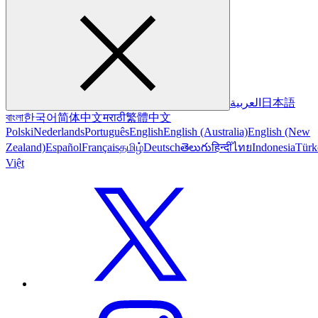
日本語
العربية
বাংলা
한국어
简体中文
मराठी
繁體中文
Polski
Nederlands
Português
English
English (Australia)
English (New
Zealand)
Español
Français
தமிழ்
Deutsch
తెలుగు
हिन्दी
ไทย
Indonesia
Türk
Việt