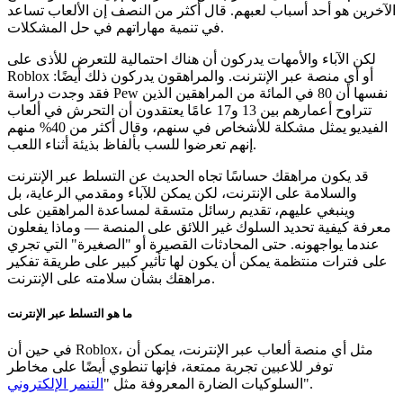
الآخرين هو أحد أسباب لعبهم. قال أكثر من النصف إن الألعاب تساعد
في تنمية مهاراتهم في حل المشكلات.
لكن الآباء والأمهات يدركون أن هناك احتمالية للتعرض للأذى على
Roblox أو أي منصة عبر الإنترنت. والمراهقون يدركون ذلك أيضًا:
فقد وجدت دراسة Pew نفسها أن 80 في المائة من المراهقين الذين
تتراوح أعمارهم بين 13 و17 عامًا يعتقدون أن التحرش في ألعاب
الفيديو يمثل مشكلة للأشخاص في سنهم، وقال أكثر من 40% منهم
إنهم تعرضوا للسب بألفاظ بذيئة أثناء اللعب.
قد يكون مراهقك حساسًا تجاه الحديث عن التسلط عبر الإنترنت
والسلامة على الإنترنت، لكن يمكن للآباء ومقدمي الرعاية، بل
وينبغي عليهم، تقديم رسائل متسقة لمساعدة المراهقين على
معرفة كيفية تحديد السلوك غير اللائق على المنصة — وماذا يفعلون
عندما يواجهونه. حتى المحادثات القصيرة أو "الصغيرة" التي تجري
على فترات منتظمة يمكن أن يكون لها تأثير كبير على طريقة تفكير
مراهقك بشأن سلامته على الإنترنت.
ما هو التسلط عبر الإنترنت
في حين أن Roblox، مثل أي منصة ألعاب عبر الإنترنت، يمكن أن
توفر للاعبين تجربة ممتعة، فإنها تنطوي أيضًا على مخاطر
".
السلوكيات الضارة المعروفة مثل "
التنمر الإلكتروني